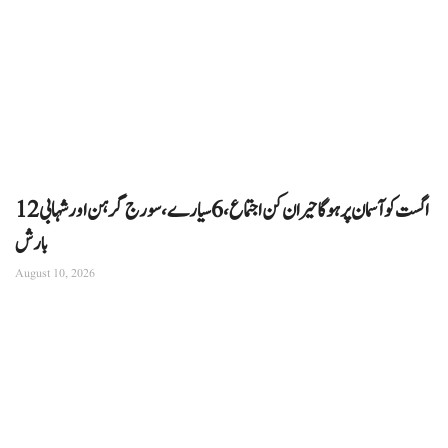
12 اگست کو آسمان پر ہوگا حیران کن اجتماع، 6 سیارے، سورج گرہن اور شہابی
بارش
August 10, 2026