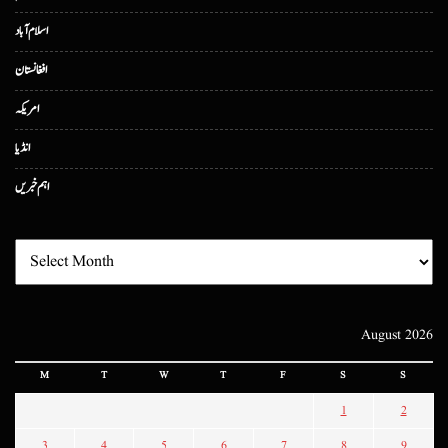
اسلام آباد
افغانستان
امریکہ
انڈیا
اہم خبریں
August 2026
M
T
W
T
F
S
S
1
2
3
4
5
6
7
8
9