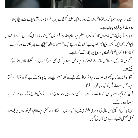
اسپین میں جاری موبائل ورلڈ کانگریس کے دوران ایک چینی کمپنی نے جدید طرز کا فون پیش کیا ہے جسے دنیا کا پہلا
روبوٹ فون قرار دیا جا رہا ہے۔
روبوٹ فون کی خاص بات اس کا انوکھا کیمرا سسٹم ہے۔ عام اسمارٹ فونز میں فکس شدہ یا روٹری کیمروں کے بجائے، اس
ڈیوائس میں ایک گیمبل میکانزم نصب ہے جس کے ذریعے ایک “مصنوعی ہاتھ” پیچھے سے باہر نکلتا ہے اور کیمرے
کو 360 ڈگری گھما کر تصاویر اور ویڈیو ریکارڈنگ کرتا ہے۔
یہ گیمبل بازو بائیں سے دائیں جانب حرکت کرتا ہے، جس سے آپ کسی بھی منظر کو آسانی سے کیپچر یا لائیو اسٹریم کر
سکتے ہیں۔
کمپنی کا کہنا ہے کہ یہ کیمرا نہ صرف عام فوٹوگرافی کے لیے ہے بلکہ سیلفی لینے اور ویڈیو کالز کے لیے بھی استعمال ہو سکتا
ہے، جس سے صارفین کو ایک نیا تجربہ ملے گا۔
فون کے پچھلے حصے پر اس کے علاوہ دو اور کیمرے بھی موجود ہیں، جو روایتی اسمارٹ فونز کی طرح فوٹو اور ویڈیو کے لیے
استعمال ہوں گے۔
اس ڈیوائس کو کمپنی اس سال کی دوسری ششماہی میں مارکیٹ میں لانے کا ارادہ رکھتی ہے، تاہم ابھی تک اس کی قیمت اور
مکمل تکنیکی تفصیلات جاری نہیں کی گئیں۔