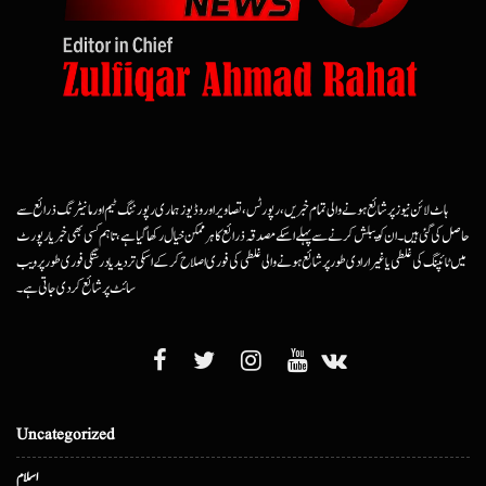
ہاٹ لائن نیوز پر شائع ہونے والی تمام خبریں، رپورٹس، تصاویر اور وڈیوز ہماری رپورٹنگ ٹیم اور مانیٹرنگ ذرائع سے
حاصل کی گئی ہیں۔ ان کو پبلش کرنے سے پہلے اسکے مصدقہ ذرائع کا ہرممکن خیال رکھا گیا ہے، تاہم کسی بھی خبر یا رپورٹ
میں ٹائپنگ کی غلطی یا غیرارادی طور پر شائع ہونے والی غلطی کی فوری اصلاح کرکے اسکی تردید یا درستگی فوری طور پر ویب
سائٹ پر شائع کردی جاتی ہے۔
Uncategorized
اسلام