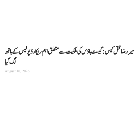
میر رضا قتل کیس: گیسٹ ہاؤس کی ملکیت سے متعلق اہم ریکارڈ پولیس کے ہاتھ
لگ گیا
August 10, 2026