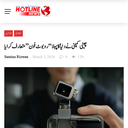
ٹیکنالوجی
تازہ ترین
چینی کمپنی نے دنیا کا پہلا “روبوٹ فون” متعارف کرایا
Samina Rizwan
March 2, 2026
0
128