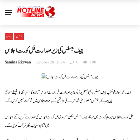
تازہ ترین
پاکستان
چیف جسٹس کی زیرصدارت فل کورٹ اجلاس
Samina Rizwan
October 28, 2024
0
190
ہاٹ لائن نیوز : نو منتخب چیف جسٹس یحییٰ آفریدی کی زیر صدارت فل کورٹ اجلاس آج ہوگا، اہم انتظامی فیصلے متوقع
ہیں جب کہ جسٹس منصور علی شاہ عمرے کی ادائیگی کے باعث اجلاس میں شرکت نہیں کریں گے۔
فل کورٹ اجلاس سپریم کورٹ میں ہوگا، چیف جسٹس یحییٰ آفریدی فل کورٹ اجلاس کی صدارت کریں گے، اجلاس
میں تمام دستیاب ججز شرکت کریں گے۔