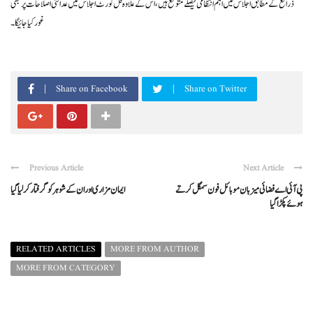
ذرائع کے مطابق اجلاس میں اہم انتظامی فیصلے متوقع ہیں، اس کے علاوہ فل کورٹ اجلاس میں عدالتی اصلاحات پر بھی
غور کیا جائیگا۔
Share on Facebook
Share on Twitter
Previous Article
Next Article
پی آئی اےفضائی میزبان موبائل فون سمگل کرتے
ایمان مزاری اور ان کے شوہر کو گرفتار کر لیاگیا
ہوئےپکڑاگیا
RELATED ARTICLES
MORE FROM AUTHOR
MORE FROM CATEGORY