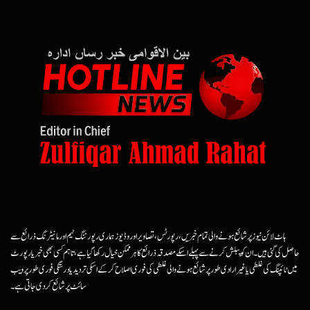
ہاٹ لائن نیوز پر شائع ہونے والی تمام خبریں، رپورٹس، تصاویر اور وڈیوز ہماری رپورٹنگ ٹیم اور مانیٹرنگ ذرائع سے
حاصل کی گئی ہیں۔ ان کو پبلش کرنے سے پہلے اسکے مصدقہ ذرائع کا ہرممکن خیال رکھا گیا ہے، تاہم کسی بھی خبر یا رپورٹ
میں ٹائپنگ کی غلطی یا غیرارادی طور پر شائع ہونے والی غلطی کی فوری اصلاح کرکے اسکی تردید یا درستگی فوری طور پر ویب
سائٹ پر شائع کردی جاتی ہے۔