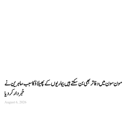
مون سون میں دفاتر بھی بن سکتے ہیں بیماریوں کے پھیلاؤ کا سبب، ماہرین نے
خبردار کر دیا
August 6, 2026