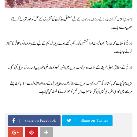
لاہور: پاکستان کرکٹ بورڈ نے ریڈ بال فارمیٹ کے لیے مستقل ہیڈ کوچ کی تقرری کے عمل کو جلد شروع کرنے کا
عندیہ دے دیا ہے۔
ذرائع کا کہنا ہے کہ بورڈ آئندہ ٹیسٹ اسائنمنٹس کو مدنظر رکھتے ہوئے ریڈ بال ٹیم کے لیے نئے ہیڈ کوچ کی تلاش کا آغاز
کرنے جا رہا ہے۔
ذرائع کے مطابق جنوبی افریقہ کے خلاف ہوم ٹیسٹ سیریز میں اظہر محمود کو عارضی طور پر یہ ذمہ داری سونپی گئی تھی۔
مزید بتایا گیا ہے کہ پاکستان کی آئندہ ٹیسٹ سیریز نئے سال میں مارچ یا اپریل کے دوران شیڈول ہے، اسی باعث پہلے
مرحلے میں فوری تقرری نہیں کی گئی، تاہم اب اس عمل کو تیز کرنے کا فیصلہ کیا گیا ہے۔
Share on Facebook
Share on Twitter