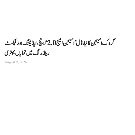
گروک امیجن کا نیا ماڈل ’امیجن امیج 2.0‘ لانچ، ایڈیٹنگ اور ٹیکسٹ
رینڈرنگ میں نمایاں بہتری
August 9, 2026