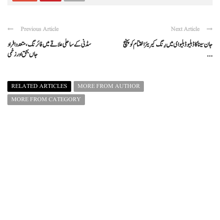
Previous Article
Next Article
جان سینا کا ڈبلیو ڈبلیو ای میں رِنگ کیریئر اختتام کو پہنچ
سڈنی کے ساحلی علاقے میں فائرنگ، متعدد افراد
...
جاں بحق اور زخمی
RELATED ARTICLES
MORE FROM AUTHOR
MORE FROM CATEGORY