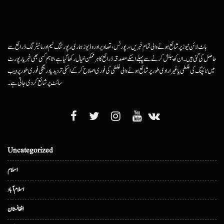
ہاٹ لائن نیوز پر شائع ہونے والی تمام خبریں، رپورٹس، تصاویر اور وڈیوز ہماری رپورٹنگ ٹیم اور مانیٹرنگ ذرائع سے
حاصل کی گئی ہیں۔ ان کو پبلش کرنے سے پہلے اسکے مصدقہ ذرائع کا ہرممکن خیال رکھا گیا ہے، تاہم کسی بھی خبر یا رپورٹ
میں ٹائپنگ کی غلطی یا غیرارادی طور پر شائع ہونے والی غلطی کی فوری اصلاح کرکے اسکی تردید یا درستگی فوری طور پر ویب
سائٹ پر شائع کردی جاتی ہے۔
Uncategorized
اسلام
اسلام آباد
افغانستان