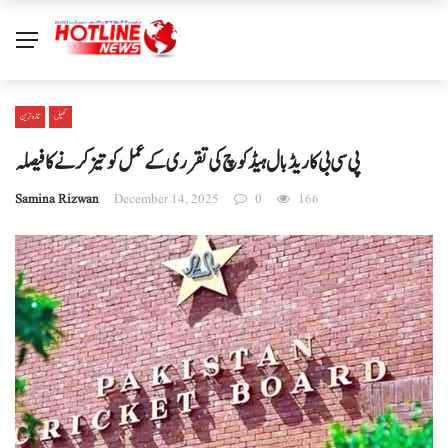
کھیل
تازہ ترین
پی سی بی کا ریڈ بال ہیڈ کوچ کی تقرری کے عمل کو تیز کرنے کا فیصلہ
Samina Rizwan
December 14, 2025
0
166