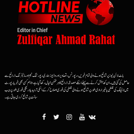
ہاٹ لائن نیوز پر شائع ہونے والی تمام خبریں، رپورٹس، تصاویر اور وڈیوز ہماری رپورٹنگ ٹیم اور مانیٹرنگ ذرائع سے
حاصل کی گئی ہیں۔ ان کو پبلش کرنے سے پہلے اسکے مصدقہ ذرائع کا ہرممکن خیال رکھا گیا ہے، تاہم کسی بھی خبر یا رپورٹ
میں ٹائپنگ کی غلطی یا غیرارادی طور پر شائع ہونے والی غلطی کی فوری اصلاح کرکے اسکی تردید یا درستگی فوری طور پر ویب
سائٹ پر شائع کردی جاتی ہے۔