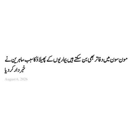
مون سون میں دفاتر بھی بن سکتے ہیں بیماریوں کے پھیلاؤ کا سبب، ماہرین نے
خبردار کر دیا
August 6, 2026