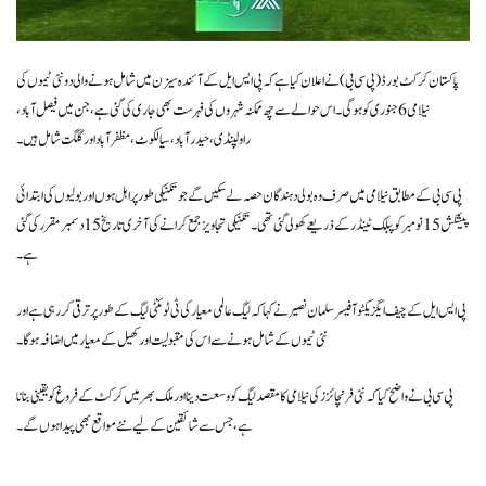
پاکستان کرکٹ بورڈ (پی سی بی) نے اعلان کیا ہے کہ پی ایس ایل کے آئندہ سیزن میں شامل ہونے والی دو نئی ٹیموں کی
نیلامی 6 جنوری کو ہوگی۔ اس حوالے سے چھ ممکنہ شہروں کی فہرست بھی جاری کی گئی ہے، جن میں فیصل آباد،
راولپنڈی، حیدرآباد، سیالکوٹ، مظفرآباد اور گلگت شامل ہیں۔
پی سی بی کے مطابق نیلامی میں صرف وہ بولی دہندگان حصہ لے سکیں گے جو تکنیکی طور پر اہل ہوں اور بولیوں کی ابتدائی
پیشکش 15 نومبر کو پبلک ٹینڈر کے ذریعے کھولی گئی تھی۔ تکنیکی تجاویز جمع کرانے کی آخری تاریخ 15 دسمبر مقرر کی گئی
ہے۔
پی ایس ایل کے چیف ایگزیکٹو آفیسر سلمان نصیر نے کہا کہ لیگ عالمی معیار کی ٹی ٹوئنٹی لیگ کے طور پر ترقی کر رہی ہے اور
نئی ٹیموں کے شامل ہونے سے اس کی مقبولیت اور کھیل کے معیار میں اضافہ ہوگا۔
پی سی بی نے واضح کیا کہ نئی فرنچائزز کی نیلامی کا مقصد لیگ کو وسعت دینا اور ملک بھر میں کرکٹ کے فروغ کو یقینی بنانا
ہے، جس سے شائقین کے لیے نئے مواقع بھی پیدا ہوں گے۔