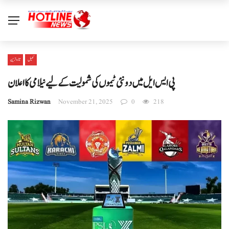
کھیل
تازہ ترین
پی ایس ایل میں دو نئی ٹیموں کی شمولیت کے لیے نیلامی کا اعلان
Samina Rizwan
November 21, 2025
0
218