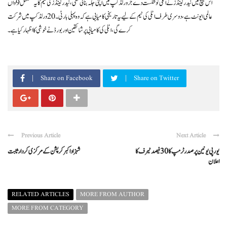
اس میچ میں نیدرلینڈز نے اٹلی کو شکست دے جر ورلڈ کپ میں اپنی جگہ بنا لی تھی، نیدرلینڈز کی ٹیم کا یہ مسلسل 9واں
عالمی ایونٹ ہے، دوسری طرف اٹلی کی ٹیم کے لیے یہ تاریخی کامیابی ہے کہ وہ پہلی بار ٹی۔20 ورلڈ کپ میں شرکت
کرے گی، اٹلی کی کامیابی پر شائقین اور بورڈ نے خوشی کا اظہار کیا ہے۔
Share on Facebook
Share on Twitter
Previous Article
Next Article
یورپی یونین پر صدر ٹرمپ کا 30 فیصد ٹیرف کا
شہزاد اکبر کرپشن کے مرکزی کردار ثابت
اعلان
RELATED ARTICLES
MORE FROM AUTHOR
MORE FROM CATEGORY