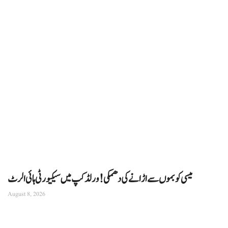
میسی کو بموں سے اڑانے کی دھمکی! ورلڈ کپ میں سیکیورٹی ہائی الرٹ
August 8, 2026