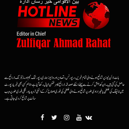
ہاٹ لائن نیوز پر شائع ہونے والی تمام خبریں، رپورٹس، تصاویر اور وڈیوز ہماری رپورٹنگ ٹیم اور مانیٹرنگ ذرائع سے
حاصل کی گئی ہیں۔ ان کو پبلش کرنے سے پہلے اسکے مصدقہ ذرائع کا ہرممکن خیال رکھا گیا ہے، تاہم کسی بھی خبر یا رپورٹ
میں ٹائپنگ کی غلطی یا غیرارادی طور پر شائع ہونے والی غلطی کی فوری اصلاح کرکے اسکی تردید یا درستگی فوری طور پر ویب
سائٹ پر شائع کردی جاتی ہے۔