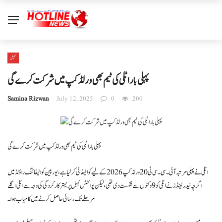
کھیل
پہلی بار اٹلی کی ٹیم بھی ورلڈ کپ میں شرکت کرے گی
Samina Rizwan
July 12, 2025
0
200
پہلی بار اٹلی کی ٹیم بھی ورلڈ کپ میں شرکت کرے گی
اٹلی نے پہلی مرتبہ آئی۔سی۔سی ٹی 20 ورلڈ کپ 2026 کے لیے کوالیفائی کر لیا ہے، یورپین کوالیفائنگ راؤنڈ میں
اگرچہ نیدرلینڈز نے اٹلی کو 9 وکٹوں سے شکست دی تھی، لیکن پوائنٹس ٹیبل پر بہتر کارکردگی کی وجہ سے اٹلی اگلے
مرحلے تک رسائی حاصل کرنے میں کامیاب ہوا۔