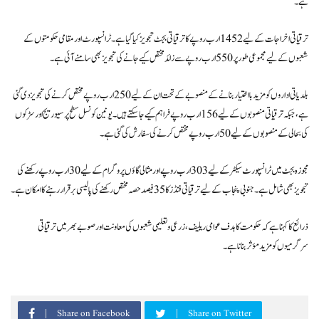
ہے۔
ترقیاتی اخراجات کے لیے 1452 ارب روپے کا ترقیاتی بجٹ تجویز کیا گیا ہے۔ ٹرانسپورٹ اور مقامی حکومتوں کے
شعبوں کے لیے مجموعی طور پر 550 ارب روپے سے زائد مختص کیے جانے کی تجویز بھی سامنے آئی ہے۔
بلدیاتی اداروں کو مزید بااختیار بنانے کے منصوبے کے تحت ان کے لیے 250 ارب روپے مختص کرنے کی تجویز دی گئی
ہے، جبکہ ترقیاتی منصوبوں کے لیے 156 ارب روپے فراہم کیے جا سکتے ہیں۔ یونین کونسل سطح پر سیوریج اور سڑکوں
کی بحالی کے منصوبوں کے لیے 50 ارب روپے مختص کرنے کی سفارش کی گئی ہے۔
مجوزہ بجٹ میں ٹرانسپورٹ سیکٹر کے لیے 303 ارب روپے اور مثالی گاؤں پروگرام کے لیے 30 ارب روپے رکھنے کی
تجویز بھی شامل ہے۔ جنوبی پنجاب کے لیے ترقیاتی فنڈز کا 35 فیصد حصہ مختص رکھنے کی پالیسی برقرار رہنے کا امکان ہے۔
ذرائع کا کہنا ہے کہ حکومت کا ہدف عوامی ریلیف، زرعی و تعلیمی شعبوں کی معاونت اور صوبے بھر میں ترقیاتی
سرگرمیوں کو مزید مؤثر بنانا ہے۔
Share on Facebook
Share on Twitter