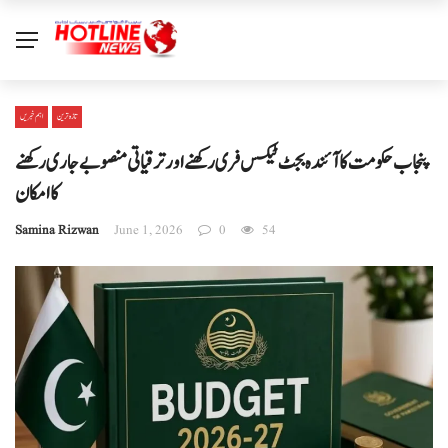
تازہ ترین
اہم خبریں
پنجاب حکومت کا آئندہ بجٹ ٹیکس فری رکھنے اور ترقیاتی منصوبے جاری رکھنے
کا امکان
Samina Rizwan
June 1, 2026
0
54