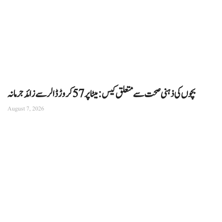
بچوں کی ذہنی صحت سے متعلق کیس: میٹا پر 57 کروڑ ڈالر سے زائد جرمانہ
August 7, 2026