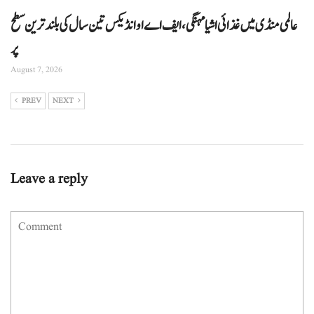
عالمی منڈی میں غذائی اشیا مہنگی، ایف اے او انڈیکس تین سال کی بلند ترین سطح
پر
August 7, 2026
PREV
NEXT
Leave a reply