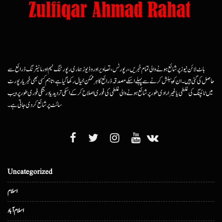
ہاٹ لائن نیوز پر شائع ہونے والی تمام خبریں، رپورٹس، تصاویر اور وڈیوز ہماری رپورٹنگ ٹیم اور مانیٹرنگ ذرائع سے
حاصل کی گئی ہیں۔ ان کو پبلش کرنے سے پہلے اسکے مصدقہ ذرائع کا ہرممکن خیال رکھا گیا ہے، تاہم کسی بھی خبر یا رپورٹ
میں ٹائپنگ کی غلطی یا غیرارادی طور پر شائع ہونے والی غلطی کی فوری اصلاح کرکے اسکی تردید یا درستگی فوری طور پر ویب
سائٹ پر شائع کردی جاتی ہے۔
Uncategorized
اسلام
اسلام آباد