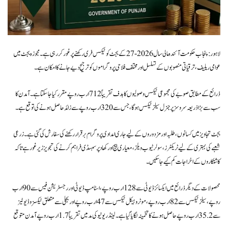
لاہور: پنجاب حکومت آئندہ مالی سال 2026-27 کے بجٹ کو ٹیکس فری رکھنے پر غور کر رہی ہے۔ مجوزہ بجٹ میں
عوامی ریلیف، ترقیاتی منصوبوں کے تسلسل اور مختلف فلاحی پروگراموں کو ترجیح دیے جانے کا امکان ہے۔
ذرائع کے مطابق صوبے کی مجموعی ٹیکس وصولیوں کا ہدف تقریباً 712 ارب روپے مقرر کیا جا سکتا ہے۔ آمدن کا
سب سے بڑا ذریعہ سروسز پر جنرل سیلز ٹیکس ہوگا، جس سے 320 ارب روپے سے زائد حاصل ہونے کی توقع ہے۔
بجٹ تجاویز میں کسانوں، طلبہ اور مزدوروں کے لیے جاری امدادی پروگرام برقرار رکھنے کی سفارش کی گئی ہے۔ زرعی
شعبے کی بہتری کے لیے ٹریکٹرز، سولر ٹیوب ویلز، معیاری بیج اور کھاد پر سبسڈی فراہم کرنے کی تجویز زیر غور ہے تاکہ
کاشتکاروں کے اخراجات کم کیے جا سکیں۔
محصولات کے دیگر ذرائع میں ایکسائز ڈیوٹی سے 128 ارب روپے، اسٹامپ ڈیوٹی اور رجسٹریشن فیس سے 90 ارب
روپے، سیلز ٹیکس سے 82 ارب روپے، موٹر وہیکل ٹیکس سے 47 ارب روپے اور بجلی سے متعلق ٹیکسز و ڈیوٹیز
سے 35.2 ارب روپے حاصل ہونے کا تخمینہ لگایا گیا ہے۔ لینڈ ریونیو کی مد میں تقریباً 1.7 ارب روپے آمدن متوقع