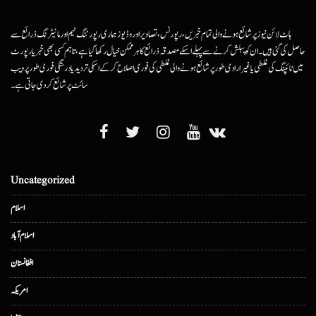
ہاٹ لائن نیوز پر شائع ہونے والی تمام خبریں، رپورٹس، تصاویر اور وڈیوز ہماری رپورٹنگ ٹیم اور مانیٹرنگ ذرائع سے
حاصل کی گئی ہیں۔ ان کو پبلش کرنے سے پہلے اسکے مصدقہ ذرائع کا ہرممکن خیال رکھا گیا ہے، تاہم کسی بھی خبر یا رپورٹ
میں ٹائپنگ کی غلطی یا غیرارادی طور پر شائع ہونے والی غلطی کی فوری اصلاح کرکے اسکی تردید یا درستگی فوری طور پر ویب
سائٹ پر شائع کردی جاتی ہے۔
Uncategorized
اسلام
اسلام آباد
افغانستان
امریکہ