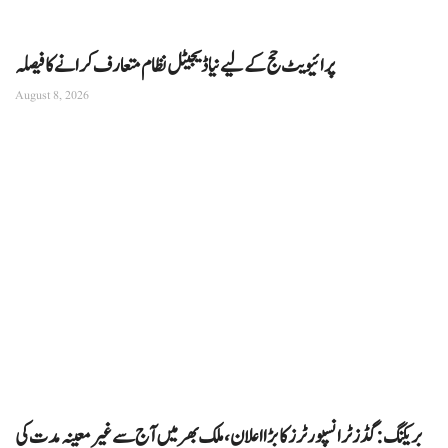
پرائیویٹ حج کے لیے نیا ڈیجیٹل نظام متعارف کرانے کا فیصلہ
August 8, 2026
بریکنگ: گڈز ٹرانسپورٹرز کا بڑا اعلان، ملک بھر میں آج سے غیرمعینہ مدت کی