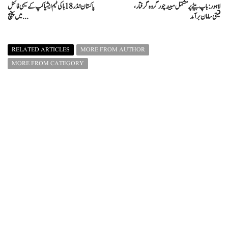
لاہور: باپ بیٹے پر مشتمل مبینہ چور گروہ گرفتار،
پاکستان انڈر 18 ہاکی ٹیم ایشیا کپ کے سیمی فائنل
قیمتی سامان برآمد
میں پہنچ ...
RELATED ARTICLES
MORE FROM AUTHOR
MORE FROM CATEGORY