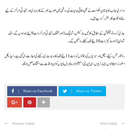
دوسری جانب بلوچستان حکومت نے بھی وفاقی ہدایات کی روشنی میں صوبے بھر کے کاروباری اور تجارتی مراکز کے لیے
نئے اوقاتِ کار مقرر کر دیے ہیں۔
جاری کردہ نوٹیفکیشن کے مطابق دکانیں، مارکیٹس، شاپنگ مالز اور مختلف تجارتی مراکز رات 9 بجے بند ہوں گے، جبکہ
شادی ہالز اور مارکیز رات 10 بجے تک کھلے رہ سکیں گے۔
ریسٹورنٹس، کیفے، پھل اور سبزیوں کی دکانوں کو رات 11 بجے تک کاروبار جاری رکھنے کی اجازت دی گئی ہے۔ میڈیکل
اسٹورز، اسپتالوں، لیبارٹریوں، سی این جی اسٹیشنز اور پیٹرول پمپوں کو ان اوقات سے استثنا حاصل ہوگا۔
Share on Facebook
Share on Twitter
Previous Article
Next Article