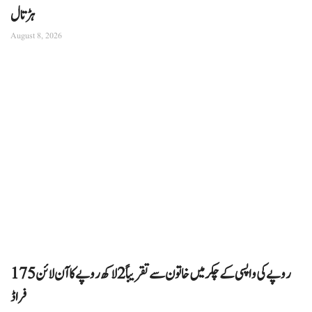
ہڑتال
August 8, 2026
175 روپے کی واپسی کے چکر میں خاتون سے تقریباً 2 لاکھ روپے کا آن لائن
فراڈ