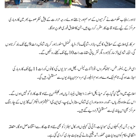
لاہور: پنجاب حکومت نے گرمیوں کے موسم اور بڑھتے ہوئے درجہ حرارت کے پیش نظر صوبے بھر میں کاروباری
مراکز کے لیے نئے اوقاتِ کار مقرر کر دیے ہیں، جن کا اطلاق فوری طور پر ہوگا۔
سرکاری اعلامیے کے مطابق دکانیں، بازار، شاپنگ مالز، ڈپارٹمنٹل اسٹورز اور کریانہ شاپس رات 9 بجے تک بند کرنا ہوں
گی، جبکہ شادی ہالز، مارکیز اور دیگر تقریباتی مقامات رات 10 بجے تک کھلے رہ سکیں گے۔
اسی طرح ریسٹورنٹس، سینما گھروں، فوڈ آؤٹ لیٹس، پھل اور سبزیوں کی دکانوں کو رات 11 بجے تک کاروبار کی
اجازت ہوگی۔ تاہم ٹیک اوے اور ہوم ڈیلیوری سروسز ان پابندیوں سے مستثنیٰ رہیں گی۔
اعلامیے میں واضح کیا گیا ہے کہ میڈیکل اسٹورز، اسپتال، لیبارٹریاں اور کلینکس پر نئے اوقاتِ کار لاگو نہیں ہوں گے۔
اس کے علاوہ بیکریاں، تندور، دودھ اور ڈیری شاپس، پیٹرول پمپ، سی این جی اسٹیشنز اور الیکٹرک گاڑیوں کے چارجنگ
مراکز بھی اس پابندی سے مستثنیٰ قرار دیے گئے ہیں۔
مزید برآں جم، کھیلوں کی سہولیات، آئی ٹی کمپنیوں اور کال سینٹرز کو بھی نئے اوقاتِ کار سے استثنا حاصل ہوگا۔ متعلقہ
انتظامی حکام کو ان ہدایات پر عملدرآمد یقینی بنانے کی ہدایت جاری کر دی گئی ہے۔