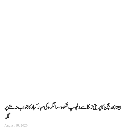
امیتابھ بچن کا پریتی زنٹا سے دلچسپ شکوہ، سالگرہ کی مبارکباد کا جواب نہ ملنے پر
گلہ
August 10, 2026