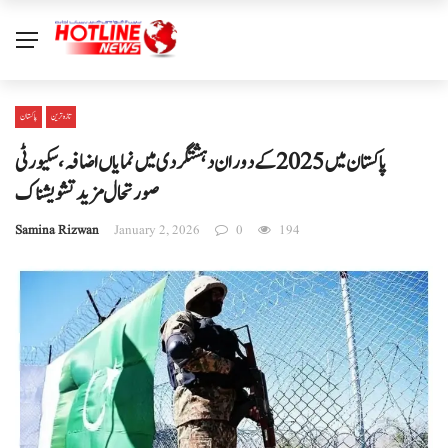
تازہ ترین
پاکستان
پاکستان میں 2025 کے دوران دہشتگردی میں نمایاں اضافہ، سکیورٹی
صورتحال مزید تشویشناک
Samina Rizwan
January 2, 2026
0
194