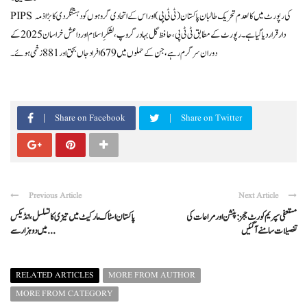
PIPS کی رپورٹ میں کالعدم تحریک طالبان پاکستان (ٹی ٹی پی) اور اس کے اتحادی گروہوں کو دہشتگردی کا بڑا ذمہ
دار قرار دیا گیا ہے۔ رپورٹ کے مطابق ٹی ٹی پی، حافظ گل بہادر گروپ، لشکرِ اسلام اور داعش خراسان 2025 کے
دوران سرگرم رہے، جن کے حملوں میں 679 افراد جاں بحق اور 881 زخمی ہوئے۔
Share on Facebook
Share on Twitter
Previous Article
Next Article
مستعفی سپریم کورٹ ججز: پنشن اور مراعات کی
پاکستان اسٹاک مارکیٹ میں تیزی کا تسلسل، انڈیکس
تفصیلات سامنے آ گئیں
میں دو ہزار سے ...
RELATED ARTICLES
MORE FROM AUTHOR
MORE FROM CATEGORY