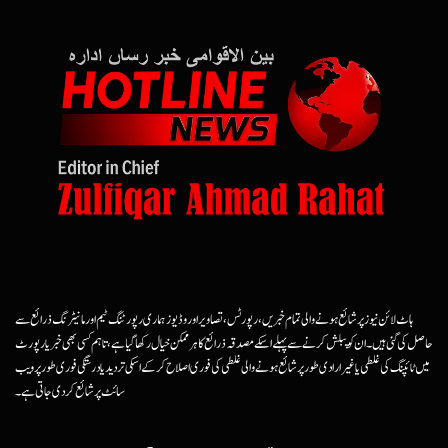
ہاٹ لائن نیوز پر شائع ہونے والی تمام خبریں، رپورٹس، تصاویر اور وڈیوز ہماری رپورٹنگ ٹیم اور مانیٹرنگ ذرائع سے
حاصل کی گئی ہیں۔ ان کو پبلش کرنے سے پہلے اسکے مصدقہ ذرائع کا ہرممکن خیال رکھا گیا ہے، تاہم کسی بھی خبر یا رپورٹ
میں ٹائپنگ کی غلطی یا غیرارادی طور پر شائع ہونے والی غلطی کی فوری اصلاح کرکے اسکی تردید یا درستگی فوری طور پر ویب
سائٹ پر شائع کردی جاتی ہے۔