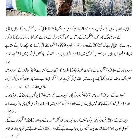
پاکستان انسٹیٹیویٹ آف پیس اسٹڈیز (PIPS) نے اپنی سالانہ پاکستان سکیورٹی رپورٹ 2025 جاری کر دی ہے، جس
کے مطابق ملک بھر میں دہشتگردی کے واقعات میں گزشتہ سال کے مقابلے میں نمایاں اضافہ ریکارڈ کیا گیا۔
رپورٹ میں بتایا گیا ہے کہ 2025 کے دوران مجموعی طور پر 699 دہشتگرد حملے پیش آئے، جو پچھلے سال کے مقابلے
میں 34 فیصد زیادہ ہیں۔ ان حملوں کے نتیجے میں 1034 افراد جان سے گئے، جبکہ ہلاکتوں کی شرح میں 21 فیصد اضافہ
ہوا۔
اعداد و شمار کے مطابق دہشتگردی کے واقعات میں 1366 افراد زخمی بھی ہوئے، جس سے انسانی جانوں کے نقصان میں
خطرناک حد تک اضافہ دیکھا گیا۔ رپورٹ میں نشاندہی کی گئی ہے کہ دہشتگردی کا سب سے زیادہ نشانہ سکیورٹی فورسز اور
قانون نافذ کرنے والے ادارے بنے۔
تفصیلات کے مطابق حملوں میں 437 سکیورٹی اہلکار شہید ہوئے، جن میں 174 پولیس اہلکار، 122 فوجی جوان
اور 107 فرنٹیئر کور کے اہلکار شامل ہیں۔ اس کے علاوہ دہشتگرد حملوں میں 354 عام شہری بھی اپنی جانوں سے ہاتھ
دھو بیٹھے۔
رپورٹ کے مطابق سکیورٹی فورسز کی مختلف کارروائیوں اور خودکش حملوں کے دوران 243 دہشتگرد مارے گئے۔
مجموعی طور پر 454 حملے شدت پسند تنظیموں کی جانب سے کیے گئے، جو 2024 کے مقابلے میں نمایاں اضافہ ظاہر
کرتے ہیں۔