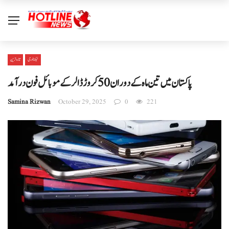
ٹیکنالوجی
تازہ ترین
پاکستان میں تین ماہ کے دوران 50 کروڑ ڈالر کے موبائل فون درآمد
Samina Rizwan
October 29, 2025
0
221