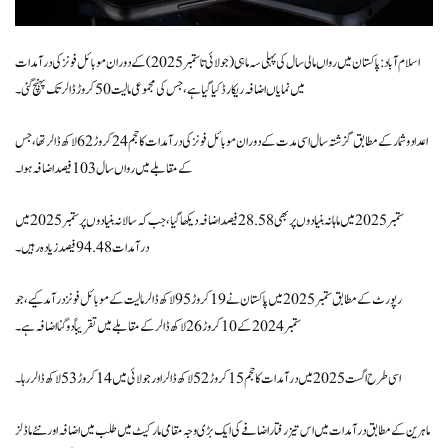
اسلام آباد: پاکستان میں رواں مالی سال کی پہلی سہ ماہی (جولائی تا ستمبر 2025) کے دوران موبائل فونز کی درآمدات
میں نمایاں اضافہ ریکارڈ کیا گیا ہے، جس کی مجموعی مالیت 50 کروڑ ڈالر تک پہنچ گئی۔
اعداد و شمار کے مطابق گزشتہ سال اسی مدت کے دوران موبائل فونز کی درآمدات کا حجم 24 کروڑ 62 لاکھ ڈالر تھا، جس
کے مقابلے میں رواں سال 103 فیصد اضافہ ہوا۔
ستمبر 2025 میں ماہانہ بنیادوں پر بھی 28.58 فیصد اضافہ دیکھا گیا، جب کہ سالانہ بنیادوں پر ستمبر 2025 میں
درآمدات 94.48 فیصد زیادہ رہیں۔
رپورٹ کے مطابق ستمبر 2025 میں پاکستان نے 19 کروڑ 95 لاکھ ڈالر مالیت کے موبائل فونز درآمد کیے، جو
ستمبر 2024 کے 10 کروڑ 26 لاکھ ڈالر کے مقابلے میں تقریباً دوگنا اضافہ ہے۔
اسی طرح اگست 2025 میں درآمدات کا حجم 15 کروڑ 52 لاکھ ڈالر اور جولائی میں 14 کروڑ 53 لاکھ ڈالر رہا۔
ماہرین کے مطابق درآمدات میں اس تیز رفتار اضافے کی ایک بڑی وجہ مقامی مارکیٹ میں طلب میں اضافہ اور نئے ماڈلز