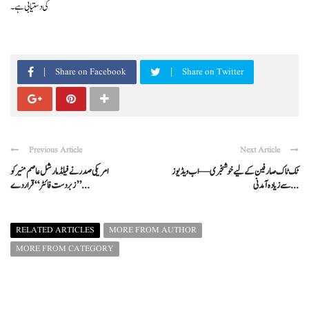
کی دستیابی ہے۔
Share on Facebook
Share on Twitter
Previous Article
Next Article
ٹک ٹاک صارفین کے لیے خوشخبری — اب ویڈیوز
امریکی صدر نے فیلڈ مارشل عاصم منیر کو
سے زیادہ آمدنی ...
’’زبردست فائٹر‘‘ قرار دے ...
RELATED ARTICLES
MORE FROM AUTHOR
MORE FROM CATEGORY