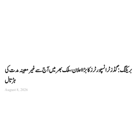
بریکنگ: گڈز ٹرانسپورٹرز کا بڑا اعلان، ملک بھر میں آج سے غیرمعینہ مدت کی
ہڑتال
August 8, 2026