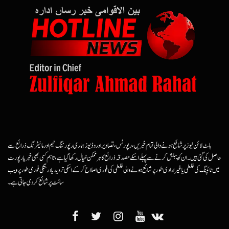
ہاٹ لائن نیوز پر شائع ہونے والی تمام خبریں، رپورٹس، تصاویر اور وڈیوز ہماری رپورٹنگ ٹیم اور مانیٹرنگ ذرائع سے
حاصل کی گئی ہیں۔ ان کو پبلش کرنے سے پہلے اسکے مصدقہ ذرائع کا ہرممکن خیال رکھا گیا ہے، تاہم کسی بھی خبر یا رپورٹ
میں ٹائپنگ کی غلطی یا غیرارادی طور پر شائع ہونے والی غلطی کی فوری اصلاح کرکے اسکی تردید یا درستگی فوری طور پر ویب
سائٹ پر شائع کردی جاتی ہے۔