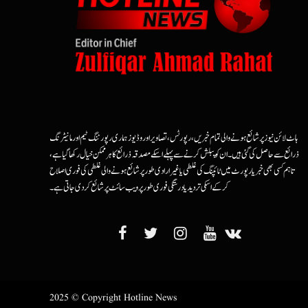
ہاٹ لائن نیوز پر شائع ہونے والی تمام خبریں، رپورٹس، تصاویر اور وڈیوز ہماری رپورٹنگ ٹیم اور مانیٹرنگ
ذرائع سے حاصل کی گئی ہیں۔ ان کو پبلش کرنے سے پہلے اسکے مصدقہ ذرائع کا ہرممکن خیال رکھا گیا ہے،
تاہم کسی بھی خبر یا رپورٹ میں ٹائپنگ کی غلطی یا غیرارادی طور پر شائع ہونے والی غلطی کی فوری اصلاح
کرکے اسکی تردید یا درستگی فوری طور پر ویب سائٹ پر شائع کردی جاتی ہے۔
2025 © Copyright Hotline News