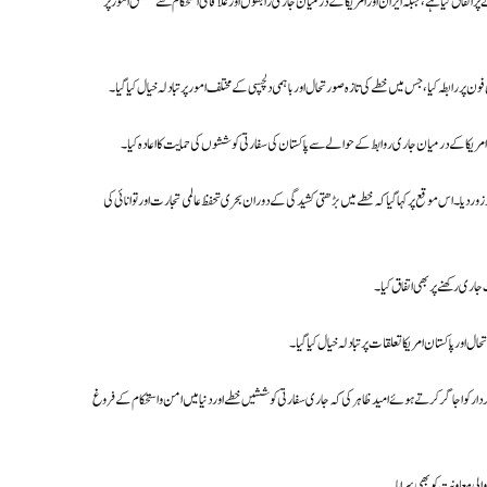
اتفاق کیا ہے، جبکہ ایران اور امریکا کے درمیان جاری رابطوں اور علاقائی استحکام سے متعلق امور پر
ر رابطہ کیا، جس میں خطے کی تازہ صورتحال اور باہمی دلچسپی کے مختلف امور پر تبادلہ خیال کیا گیا۔
 امریکا کے درمیان جاری روابط کے حوالے سے پاکستان کی سفارتی کوششوں کی حمایت کا اعادہ کیا۔
یا۔ اس موقع پر کہا گیا کہ خطے میں بڑھتی کشیدگی کے دوران بحری تحفظ عالمی تجارت اور توانائی کی
اری رکھنے پر بھی اتفاق کیا۔
اور پاکستان امریکا تعلقات پر تبادلہ خیال کیا گیا۔
کو اجاگر کرتے ہوئے امید ظاہر کی کہ جاری سفارتی کوششیں خطے اور دنیا میں امن و استحکام کے فروغ
الی معاونت کو بھی سراہا۔