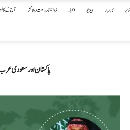
وبز
کاروبار
ویڈیو
اخبار
ذوالفقار راحت ویلاگز
آج کے کالمز
پاکستان اور سعودی عرب کا