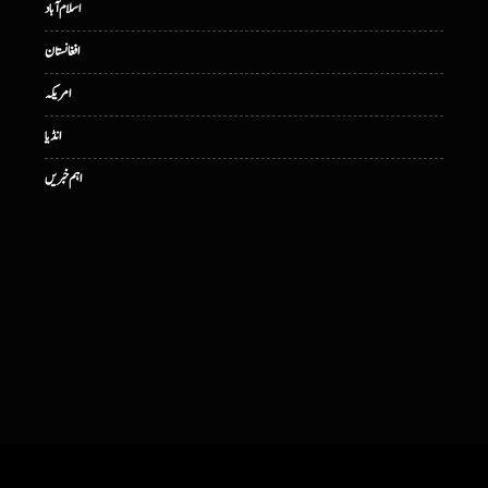
اسلام آباد
افغانستان
امریکہ
انڈیا
اہم خبریں