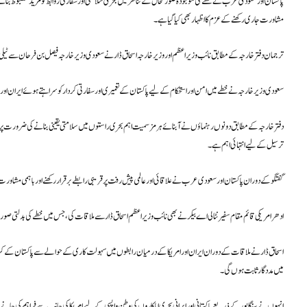
پاکستان اور سعودی عرب نے خطے کی موجودہ صورتحال کے تناظر میں بحری سلامتی اور سفارتی روابط کو مزید مضبوط بنانے پر 
مشاورت جاری رکھنے کے عزم کا اظہار بھی کیا گیا ہے۔
ترجمان دفتر خارجہ کے مطابق نائب وزیراعظم اور وزیر خارجہ اسحاق ڈار نے سعودی وزیر خارجہ فیصل بن فرحان سے ٹیلی فون پ
سعودی وزیر خارجہ نے خطے میں امن اور استحکام کے لیے پاکستان کے تعمیری اور سفارتی کردار کو سراہتے ہوئے ایران اور
دفتر خارجہ کے مطابق دونوں رہنماؤں نے آبنائے ہرمز سمیت اہم بحری راستوں میں سلامتی یقینی بنانے کی ضرورت پر زور د
ترسیل کے لیے انتہائی اہم ہے۔
گفتگو کے دوران پاکستان اور سعودی عرب نے علاقائی اور عالمی پیش رفت پر قریبی رابطے برقرار رکھنے اور باہمی مشاورت ج
ادھر امریکی قائم مقام سفیر نٹالی اے بیکر نے بھی نائب وزیراعظم اسحاق ڈار سے ملاقات کی، جس میں خطے کی بدلتی صورتحال 
اسحاق ڈار نے ملاقات کے دوران ایران اور امریکا کے درمیان رابطوں میں سہولت کاری کے حوالے سے پاکستان کے کردار 
میں مددگار ثابت ہوں گی۔
انہوں نے سنگاپور کے ذریعے پاکستانی اور ایرانی بحری اہلکاروں کی وطن واپسی کے لیے امریکا کی جانب سے فراہم کی جانے و