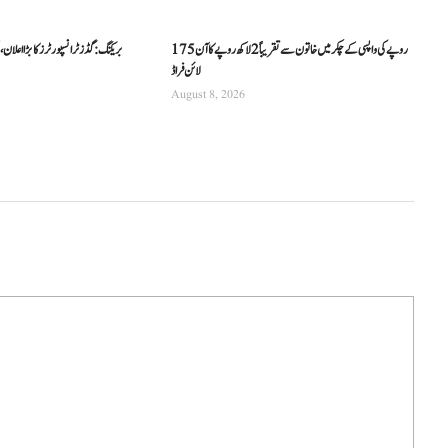
175 روپے کی واپسی کے چکر میں خاتون سے تقریباً 2 لاکھ روپے کا آن
بریکنگ: گڈز ٹرانسپورٹرز کا بڑا اعلا
لائن فراڈ
August 8, 2026