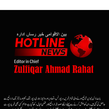
ہاٹ لائن نیوز پر شائع ہونے والی تمام خبریں، رپورٹس، تصاویر اور وڈیوز ہماری رپورٹنگ ٹیم اور مانیٹرنگ ذرائع سے
حاصل کی گئی ہیں۔ ان کو پبلش کرنے سے پہلے اسکے مصدقہ ذرائع کا ہرممکن خیال رکھا گیا ہے، تاہم کسی بھی خبر یا رپورٹ