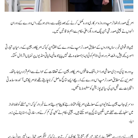
امریکی صدر ڈونلڈ ٹرمپ دو روزہ سرکاری دورہ مکمل کرنے کے بعد بیجنگ سے روانہ ہو گئے۔ اس دورے کے دوران
انہوں نے چینی صدر شی جن پنگ اور دیگر اعلیٰ حکام سے اہم ملاقاتیں کیں۔
بین الاقوامی خبر رساں اداروں کے مطابق صدر ٹرمپ نے دورے کے اختتام پر کہا کہ امریکا اور چین کے درمیان تجارتی
امور پر کچھ پیش رفت ضرور ہوئی، تاہم کوئی ایسا بڑا معاہدہ طے نہیں پایا جو عالمی مالیاتی منڈیوں پر نمایاں اثر ڈال سکتا۔
یہ دورہ دنیا کی دو بڑی معاشی اور اسٹریٹجک طاقتوں، امریکا اور چین، کے تعلقات کے حوالے سے اہم قرار دیا جا رہا تھا۔
مبصرین کے مطابق صدر ٹرمپ اس دورے کے ذریعے ایسے نتائج حاصل کرنا چاہتے تھے جو امریکا میں آئندہ وسط مدتی
انتخابات سے قبل ان کی سیاسی پوزیشن کو مضبوط بنا سکیں۔
دوسری جانب چین نے تائیوان کے معاملے پر امریکا کو محتاط رہنے کا پیغام دیتے ہوئے خبردار کیا کہ اس مسئلے کو غلط انداز
میں سنبھالنے سے خطے میں سنگین نتائج پیدا ہو سکتے ہیں۔ چینی حکام نے کشیدگی کم کرنے اور سفارتی راستہ اپنانے پر زور
دیا۔
چین نے ایران سے متعلق جاری تنازع پر بھی تشویش کا اظہار کرتے ہوئے کہا کہ جنگی صورتحال پیدا نہیں ہونی چاہیے