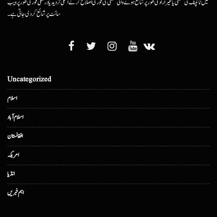
میں ٹائپنگ کی غلطی یا غیرارادی طور پر شائع ہونے والی غلطی کی فوری اصلاح کرکے اسکی تردید یا درستگی فوری طور پر ویب
سائٹ پر شائع کردی جاتی ہے۔
Uncategorized
اسلام
اسلام آباد
افغانستان
امریکہ
انڈیا
اہم خبریں