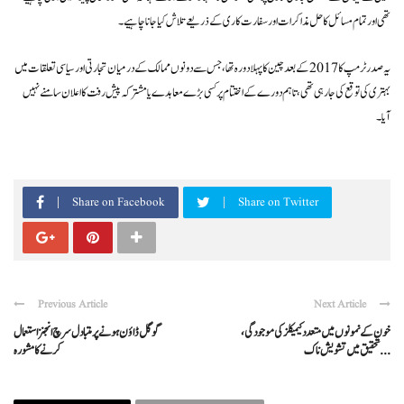
تھی اور تمام مسائل کا حل مذاکرات اور سفارت کاری کے ذریعے تلاش کیا جانا چاہیے۔
یہ صدر ٹرمپ کا 2017 کے بعد چین کا پہلا دورہ تھا، جس سے دونوں ممالک کے درمیان تجارتی اور سیاسی تعلقات میں
بہتری کی توقع کی جا رہی تھی، تاہم دورے کے اختتام پر کسی بڑے معاہدے یا مشترکہ پیش رفت کا اعلان سامنے نہیں
آیا۔
Share on Facebook
Share on Twitter
Previous Article
Next Article
خون کے نمونوں میں متعدد کیمیکلز کی موجودگی،
گوگل ڈاؤن ہونے پر متبادل سرچ انجنز استعمال
تحقیق میں تشویش ناک ...
کرنے کا مشورہ