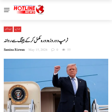
تازہ ترین
بین الا قوامی
ٹرمپ دو روزہ دورہ مکمل کرکے بیجنگ سے روانہ
Samina Rizwan
May 15, 2026
0
55