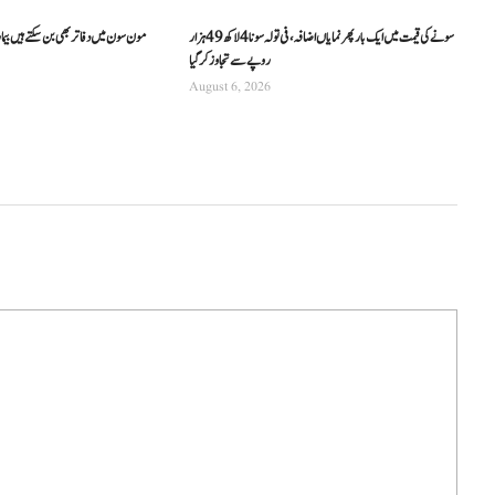
سونے کی قیمت میں ایک بار پھر نمایاں اضافہ، فی تولہ سونا 4 لاکھ 49 ہزار
مون سون میں دفاتر بھی بن سکتے ہیں بیما
روپے سے تجاوز کرگیا
August 6, 2026