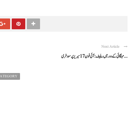
Next Article
مہنگائی کے دور میں ریلیف: آئی فون 17 سیریز پر سود فری ...
CATEGORY