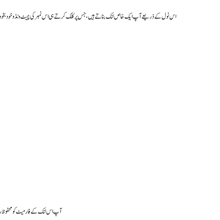
اس ٹول کے ذریعے آپ ایک خاص لنک بناتے ہیں، جس پر کلک کرتے ہی اس نمبر کی چیٹ ونڈو خود بخود کھ
آپ اس لنک کے فارمیٹ کو محفوظ رکھ