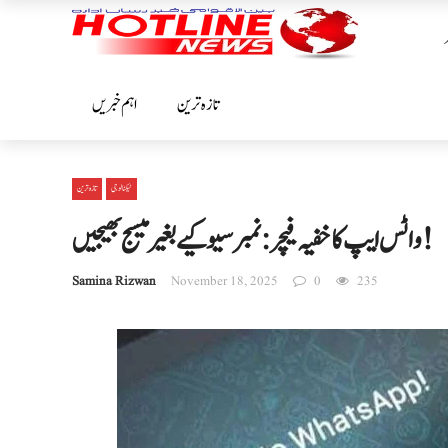
تازہ ترین
اہم خبریں
ٹیکنالوجی
تازہ ترین
واٹس ایپ کا خفیہ فیچر: نمبر سیو کیے بغیر میسج بھیجیں!
Samina Rizwan
November 18, 2025
0
235