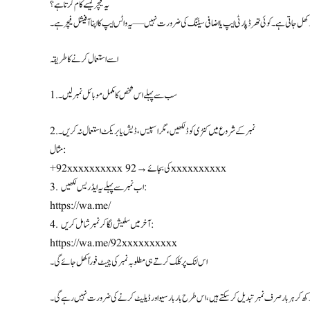
یہ فیچر کیسے کام کرتا ہے؟
ل جاتی ہے۔ کوئی تھرڈ پارٹی ایپ یا اضافی سیٹنگ کی ضرورت نہیں—یہ واٹس ایپ کا اپنا آفیشل فیچر ہے۔
اسے استعمال کرنے کا طریقہ
1. سب سے پہلے اس شخص کا مکمل موبائل نمبر لیں۔
2. نمبر کے شروع میں کنٹری کوڈ لکھیں، مگر اسپیس، ڈیش یا بریکٹ استعمال نہ کریں۔
مثال:
+92xxxxxxxxxx کی بجائے → 92xxxxxxxxxx
3. اب نمبر سے پہلے یہ ایڈریس لکھیں:
https://wa.me/
4. آخر میں سلیش لگا کر نمبر شامل کریں:
https://wa.me/92xxxxxxxxxx
اس لنک پر کلک کرتے ہی مطلوبہ نمبر کی چیٹ فوراً کھل جائے گی۔
 کر ہر بار صرف نمبر تبدیل کرسکتے ہیں، اس طرح بار بار سیو اور ڈیلیٹ کرنے کی ضرورت نہیں رہے گی۔