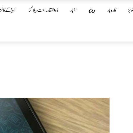
وبز
کاروبار
ویڈیو
اخبار
ذوالفقار راحت ویلاگز
آج کے کالمز