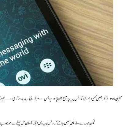
اکثر ایسا ہوتا ہے کہ ہمیں کسی ایسے فرد کو واٹس ایپ پر میسج بھیجنا پڑتا ہے جس سے صرف ایک بار بات کرنی ہو—جیسے ک
لیکن بہت سے صارفین نہیں جانتے کہ واٹس ایپ میں ایک آسان حل پہلے سے موجود ہے، جس کے