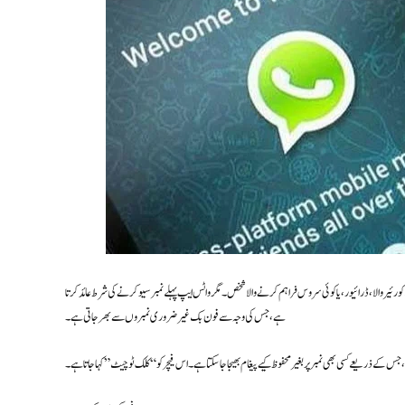
ورئیر والا، ڈرائیور، یا کوئی سروس فراہم کرنے والا شخص۔ مگر واٹس ایپ پہلے نمبر سیو کرنے کی شرط عائد کرتا
ہے، جس کی وجہ سے فون بک غیر ضروری نمبروں سے بھر جاتی ہے۔
 ذریعے کسی بھی نمبر پر بغیر محفوظ کیے پیغام بھیجا جا سکتا ہے۔ اس فیچر کو “کلک ٹو چیٹ” کہا جاتا ہے۔