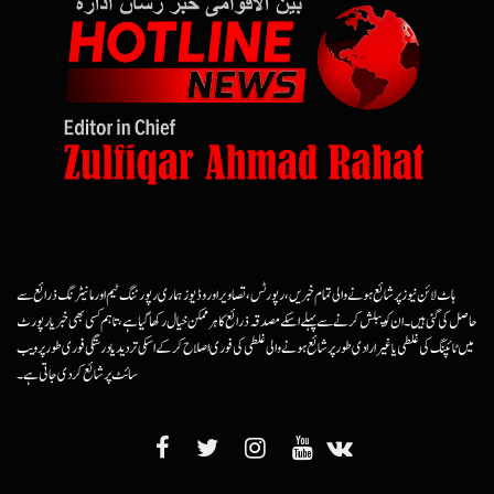
ہاٹ لائن نیوز پر شائع ہونے والی تمام خبریں، رپورٹس، تصاویر اور وڈیوز ہماری رپورٹنگ ٹیم اور مانیٹرنگ ذرائع سے
حاصل کی گئی ہیں۔ ان کو پبلش کرنے سے پہلے اسکے مصدقہ ذرائع کا ہرممکن خیال رکھا گیا ہے، تاہم کسی بھی خبر یا رپورٹ
میں ٹائپنگ کی غلطی یا غیرارادی طور پر شائع ہونے والی غلطی کی فوری اصلاح کرکے اسکی تردید یا درستگی فوری طور پر ویب
سائٹ پر شائع کردی جاتی ہے۔