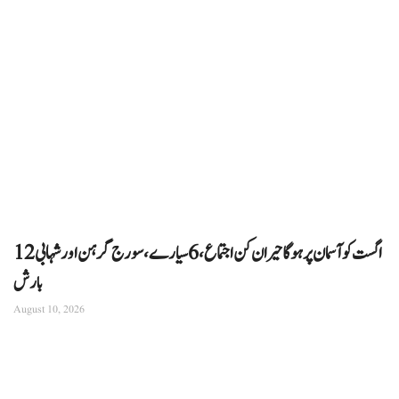
12 اگست کو آسمان پر ہوگا حیران کن اجتماع، 6 سیارے، سورج گرہن اور شہابی
بارش
August 10, 2026