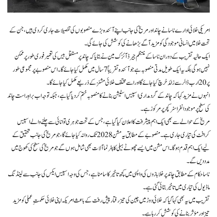
امریکی خلائی ادارے ناسا نے چاند اور مریخ کی جانب اپنے آئندہ بڑے منصوبوں کی تفصیلات جاری کر دی ہیں، جن کے
تحت خلا میں انسانی موجودگی کو مزید آگے بڑھانے کی کوشش کی جائے گی۔
ایک حالیہ تقریب کے دوران ناسا کے منتظم جیرڈ آئزک مین نے بتایا کہ چاند پر مستقل بیس کی تعمیر فوری طور پر ممکن
نہیں ہوگی بلکہ یہ ایک طویل مدتی منصوبہ ہے جو آئندہ تقریباً 7 سال میں مکمل کیا جائے گا۔ اس منصوبے پر مجموعی طور
پر 20 ارب ڈالر سے زائد خرچ کیا جائے گا اور اسے مختلف خلائی مشنز کے ذریعے مکمل کیا جائے گا۔
انہوں نے مزید کہا کہ چاند کے گرد مداری اسپیس اسٹیشن بنانے کا منصوبہ ختم کر دیا گیا ہے، جبکہ توجہ اب براہِ راست چاند
کی سطح پر موجود انفراسٹرکچر پر مرکوز ہے۔
مریخ کے حوالے سے بھی ایک اہم پیشرفت کا اعلان کیا گیا ہے، جس کے تحت جوہری توانائی سے چلنے والے اسپیس
کرافٹ کی تیاری جاری ہے۔ منصوبے کے مطابق یہ مشن 2028 تک روانہ کیا جائے گا، جو مریخ کی جانب تحقیق کے
لیے ایک اہم قدم ہوگا۔ اس مشن میں ایسے چھوٹے ہیلی کاپٹر نما آلات بھی شامل ہوں گے جو مریخ کی سطح کی کھوج میں
مدد دیں گے۔
ناسا حکام کے مطابق چاند پر خلا بازوں کی واپسی میں کچھ تاخیر کا سامنا ہے، جس کی وجہ اسپیس ایکس کی جانب سے لینڈنگ
ماڈیول کی تیاری میں تاخیر بتائی گئی ہے۔
تقریب میں یہ بھی کہا گیا کہ خلائی دوڑ میں چین کی تیز رفتار پیش رفت کے باعث امریکہ اپنی خلائی حکمتِ عملی کو مزید
تیز اور مؤثر بنانے کی کوشش کر رہا ہے۔