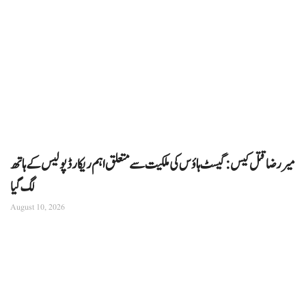
میر رضا قتل کیس: گیسٹ ہاؤس کی ملکیت سے متعلق اہم ریکارڈ پولیس کے ہاتھ
لگ گیا
August 10, 2026