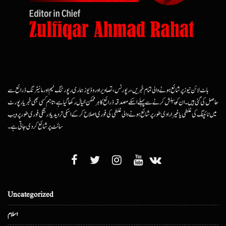
ہاٹ لائن نیوز پر شائع ہونے والی تمام خبریں، رپورٹس، تصاویر اور وڈیوز ہماری رپورٹنگ ٹیم اور مانیٹرنگ ذرائع سے
حاصل کی گئی ہیں۔ ان کو پبلش کرنے سے پہلے اسکے مصدقہ ذرائع کا ہرممکن خیال رکھا گیا ہے، تاہم کسی بھی خبر یا رپورٹ
میں ٹائپنگ کی غلطی یا غیرارادی طور پر شائع ہونے والی غلطی کی فوری اصلاح کرکے اسکی تردید یا درستگی فوری طور پر ویب
سائٹ پر شائع کردی جاتی ہے۔
Uncategorized
اسلام