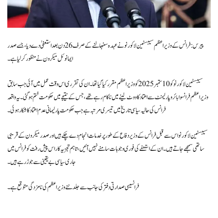
پیرس: فرانس کے وزیر اعظم سیبسٹین لاکورنو نے عہدہ سنبھالنے کے صرف 26 دن بعد استعفیٰ دے دیا، جسے صدر
ایمانوئل میکرون نے منظور کر لیا ہے۔
سیبسٹین لاکورنو کو 10 ستمبر 2025 کو وزیر اعظم مقرر کیا گیا تھا۔ ان کی تقرری اس وقت عمل میں آئی جب سابق
وزیر اعظم فرانسوا بائرو پارلیمنٹ سے اعتماد کا ووٹ لینے میں ناکام رہے تھے، جس کے نتیجے میں حکومت ختم ہو گئی۔ یہ واقعہ
فرانس کی حالیہ سیاسی تاریخ میں تیسری مرتبہ ہے جب حکومت پارلیمانی عدم اعتماد کا شکار ہوئی۔
سیبسٹین لاکورنو اس سے قبل فرانس کے وزیر دفاع کے طور پر خدمات انجام دے چکے ہیں اور صدر میکرون کے قریبی
ساتھی سمجھے جاتے ہیں۔ ان کے استعفے کی فوری وجوہات سامنے نہیں آئیں، تاہم تجزیہ کار اس پیش رفت کو فرانس میں
جاری سیاسی بے یقینی سے جوڑ رہے ہیں۔
فرانسیسی صدارتی دفتر کی جانب سے جلد نئے وزیر اعظم کی نامزدگی متوقع ہے۔