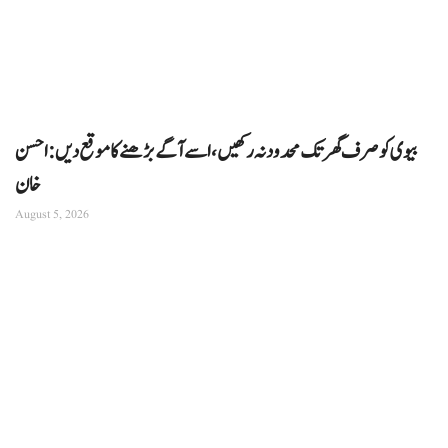
بیوی کو صرف گھر تک محدود نہ رکھیں، اسے آگے بڑھنے کا موقع دیں: احسن
خان
August 5, 2026