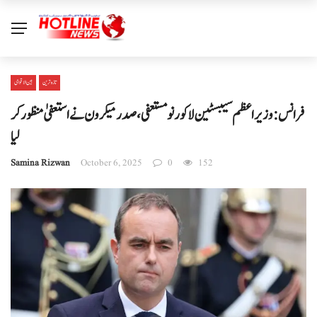
تازہ ترین
بین الا قوامی
فرانس: وزیر اعظم سیبسٹین لاکورنو مستعفی، صدر میکرون نے استعفیٰ منظور کر
لیا
Samina Rizwan
October 6, 2025
0
152