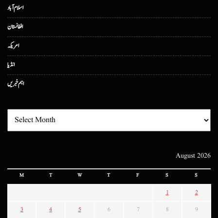
اسلام آباد
افغانستان
امریکہ
انڈیا
اہم خبریں
August 2026
M
T
W
T
F
S
S
1
2
3
4
5
6
7
8
9