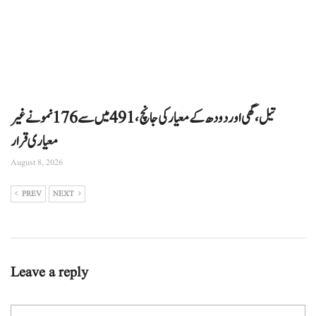
تیل، گھی اور دودھ کے معیار کی جانچ، 491 میں سے 176 نمونے غیر
معیاری قرار
August 8, 2026
PREV
NEXT
Leave a reply