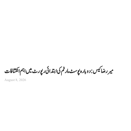
میر رضا کیس: دوبارہ پوسٹ مارٹم کی ابتدائی رپورٹ میں اہم انکشافات
August 8, 2026