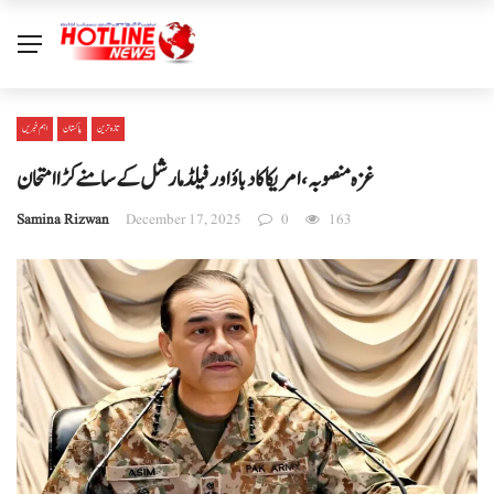
تازہ ترین
پاکستان
اہم خبریں
غزہ منصوبہ، امریکا کا دباؤ اور فیلڈ مارشل کے سامنے کڑا امتحان
Samina Rizwan
December 17, 2025
0
163