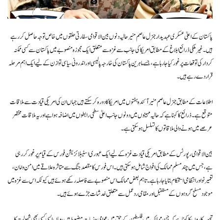
پاکستان کے اعلیٰ عسکری عہدیدار جنرل عاصم منیر حالیہ دنوں بین الاقوامی سفارتی حلقوں میں خاص توجہ حاصل کر رہے
ہیں۔ غیر ملکی ذرائع ابلاغ کے مطابق امریکا کی جانب سے غزہ سے متعلق ایک مجوزہ منصوبے میں پاکستان سے کسی ممکنہ
کردار کی توقعات پر غور کیا جا رہا ہے، جسے ماہرین پاکستان کی خارجہ پالیسی اور اندرونی سیاسی توازن کے لیے ایک اہم مرحلہ
قرار دے رہے ہیں۔
اطلاعات کے مطابق جنرل عاصم منیر آئندہ ہفتوں میں امریکا کا دورہ کر سکتے ہیں جہاں ان کی امریکی قیادت سے ملاقات
متوقع ہے۔ ذرائع کا کہنا ہے کہ حالیہ مہینوں میں دونوں جانب اعلیٰ سطحی رابطوں میں اضافہ ہوا ہے اور یہ ملاقات مختصر
عرصے میں ہونے والی ملاقاتوں کا تسلسل ہو سکتی ہے۔
بین الاقوامی رپورٹس کے مطابق امریکی قیادت غزہ کے لیے ایک عبوری اسٹیبلائزیشن فورس کے قیام پر غور کر رہی
ہے، جس میں چند مسلم ممالک کی افواج شامل ہو سکتی ہیں۔ اس فورس کا مقصد جنگ سے متاثرہ علاقے میں امن و امان،
تعمیر نو اور انتظامی استحکام بتایا جا رہا ہے۔ تاہم بعض ممالک اس منصوبے سے فاصلہ رکھے ہوئے ہیں کیونکہ اس سے غزہ میں
موجود مسلح گروہوں کے مستقبل اور مقامی ردعمل سے متعلق خدشات جڑے ہوئے ہیں۔
تجزیہ کاروں کا کہنا ہے کہ جن ممالک میں فلسطین کے حق میں عوامی جذبات مضبوط ہیں، وہاں ایسی کسی بھی شمولیت کا