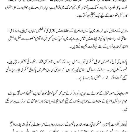
فیصلہ سیاسی طور پر حساس ہو سکتا ہے۔ پاکستان بھی انہی ممالک میں شامل ہے، جہاں اس معاملے پر عوامی اور مذہبی حلقوں
کا ردعمل حکومت کے لیے ایک چیلنج بن سکتا ہے۔
ماہرین کے مطابق حالیہ عرصے میں پاکستان اور امریکا کے تعلقات میں بہتری کی کوششیں نمایاں رہی ہیں، اور دفاعی و
معاشی تعاون اسلام آباد کی ترجیحات میں شامل ہے۔ ایسے میں اگر پاکستان کسی بین الاقوامی منصوبے سے مکمل لاتعلقی
اختیار کرتا ہے تو اس کے سفارتی اثرات بھی ہو سکتے ہیں۔
پاکستان کی فوج کو خطے میں طویل عسکری تجربہ حاصل ہے اور ملک کو اس وقت بھی مختلف سیکیورٹی چیلنجز درپیش ہیں،
خصوصاً مغربی سرحد سے منسلک مسائل۔ دفاعی تجزیہ کاروں کے مطابق اسی پس منظر میں پاکستانی عسکری قیادت پر عالمی
سطح پر کردار ادا کرنے سے متعلق دباؤ بڑھ رہا ہے۔
اندرونِ ملک صورتحال کے حوالے سے ماہرین خبردار کرتے ہیں کہ اگر پاکستانی فوج کسی ایسے مشن کا حصہ بنتی ہے جسے
عوام اسرائیل یا امریکا کے مفادات سے جوڑیں، تو اس کے نتیجے میں احتجاج، سیاسی تناؤ اور سلامتی کے خدشات پیدا ہو سکتے
ہیں۔
فی الحال حکومتِ پاکستان، عسکری قیادت اور خارجہ پالیسی کے ذمہ دار اداروں نے اس معاملے پر کوئی باضابطہ اور واضح