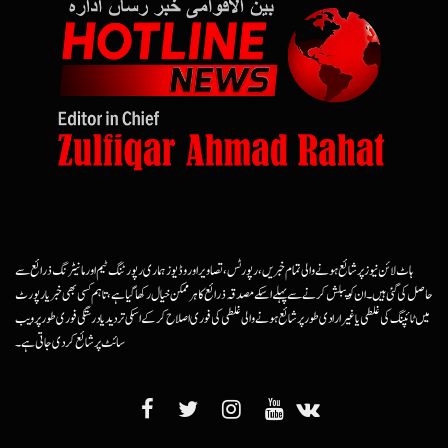
ہاٹ لائن نیوز پر شائع ہونے والی تمام خبریں، رپورٹس، تصاویر اور وڈیوز ہماری رپورٹنگ ٹیم اور مانیٹرنگ ذرائع سے
حاصل کی گئی ہیں۔ ان کو پبلش کرنے سے پہلے اسکے مصدقہ ذرائع کا ہرممکن خیال رکھا گیا ہے، تاہم کسی بھی خبر یا رپورٹ
میں ٹائپنگ کی غلطی یا غیرارادی طور پر شائع ہونے والی غلطی کی فوری اصلاح کرکے اسکی تردید یا درستگی فوری طور پر ویب
سائٹ پر شائع کردی جاتی ہے۔