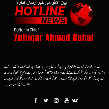
ہاٹ لائن نیوز پر شائع ہونے والی تمام خبریں، رپورٹس، تصاویر اور وڈیوز ہماری رپورٹنگ ٹیم اور مانیٹرنگ ذرائع سے
حاصل کی گئی ہیں۔ ان کو پبلش کرنے سے پہلے اسکے مصدقہ ذرائع کا ہرممکن خیال رکھا گیا ہے، تاہم کسی بھی خبر یا رپورٹ
میں ٹائپنگ کی غلطی یا غیرارادی طور پر شائع ہونے والی غلطی کی فوری اصلاح کرکے اسکی تردید یا درستگی فوری طور پر ویب
سائٹ پر شائع کردی جاتی ہے۔