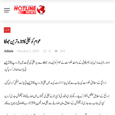
کاروبار
عوام کوبجلی کاتازہ ترین جھٹکا
Admin
October 2, 2023
0
292
لاہور: (ہاٹ لائن نیوز) مہنگائی کے باعث حکومت نے عوام کو ایک اور جھٹکا دے دیا، بجلی کی قیمت میں 3 روپے 28 پیسے
فی یونٹ اضافہ کر دیا گیا۔
ذرائع کے مطابق حکومت کی جانب سے فیول ایڈجسٹمنٹ کی مد میں بجلی 3 روپے 28 پیسے فی یونٹ مہنگی کر دی گئی ۔
ذرائع کے مطابق نیشنل الیکٹرک پاور ریگولیٹری اتھارٹی (نیپرا) نے بجلی کی قیمتوں میں اضافے کا نوٹیفکیشن جاری کردیا۔
نیپرا کی جانب سے جاری نوٹیفکیشن کے مطابق حالیہ اضافے سے بجلی صارفین پر 159 ارب کا اضافی بوجھ پڑے گا۔