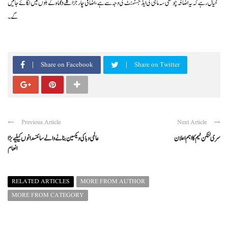
خیال رہے کہ یہ اضافہ چوتھی سہ ماہی کی ایڈجسٹمنٹ کی وجہ سے ہے، اضافی چارجز اگلے 6 ماہ کے بلوں میں لگائے جائیں
گے۔
Share on Facebook
Share on Twitter
Previous Article
Next Article
سری لنکن ٹیم کااہم اعلان
عالمی وباکی ویکسین بنانےوالےسائنسدانوں کیلیے بڑا
انعام
RELATED ARTICLES
MORE FROM AUTHOR
MORE FROM CATEGORY