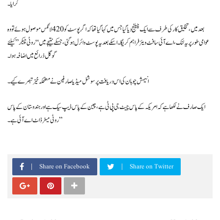
کرایا۔
بعد میں ، تخلیق کار کی طرف سے ایک چیلنج دیا گیا جس میں کہا گیا تھا کہ اگر پوسٹ کو 420 لائکس موصول ہوئے تو وہ
عوامی طور پر یہ لنک ، اے آئی سافٹ ویئر فراہم کریگا۔ اسکے بعد یہ پوسٹ وائرل ہوگئی ، جسکے نتیجے میں “روٹی چیکر” کیلئے
گوگل ذرائع میں اضافہ ہوا۔
انیمش چوہان کی اس دریافت پر سوشل میڈیا صارفین نے مضحکہ خیز تبصرے کیے۔
ایک صارف نے لکھا ہے کہ امریکہ کے پاس چیٹ جی پی ٹی ہے ، چین کے پاس ڈیپ سیک ہے اور ہندوستان کےپاس
روٹی میٹر ڈاٹ اےآئی ہے۔ ”
Share on Facebook
Share on Twitter