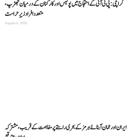
کراچی: پی ٹی آئی کے احتجاج میں پولیس اور کارکنان کے درمیان جھڑپ،
متعدد افراد زیرِ حراست
August 6, 2026
ایران اور عمان آبنائے ہرمز کے بحری راستے پر مفاہمت کے قریب، مشترکہ