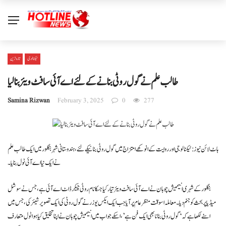
ٹیکنالوجی
تازہ ترین
طالب علم نے گول روٹی بنانےکےلئےاےآئی سافٹ ویئر بنالیا
Samina Rizwan
February 3, 2025
0
277
ہاٹ لائن نیوز : ٹیکنالوجی اور روایت کے انوکھے امتزاج میں گول روٹی بنانیکے لئے ، ہندوستانی شہر بنگلور میں ایک طالب علم
نے ایک نیا اے آئی ٹول بنایا۔
بنگلور کے شہری انیمیش چوہان نے اے آئی سافٹ ویئر تیار کیا جسکا نام روٹی چیکر ڈاٹ اے آئی ہے ، جس نے سوشل
میڈیا پر بحث کوجنم دیا۔ معاملہ اسوقت منظر عام پر آیا جب ایک ایکس یوزر نے گول روٹی کی ایک تصویر شیئر کی ، جس میں
اسنے لکھا ہے کہ ‘گول روٹی بنانا بھی ایک فن ہے’ ، اسکے جواب میں انیمیش چوہان نے اپنا تخلیق کیا ہوا ٹول متعارف