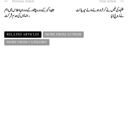
Previous Article
Next Article
طلباء کی فیس لےکر فرار ہونےوالے سپریڈنٹ
جنید اکبر کےدورہ پشاورکے دوران اجلاس میں اہم
نےزہرپی لیا
رہنماؤں کی عدم شرکت
RELATED ARTICLES
MORE FROM AUTHOR
MORE FROM CATEGORY