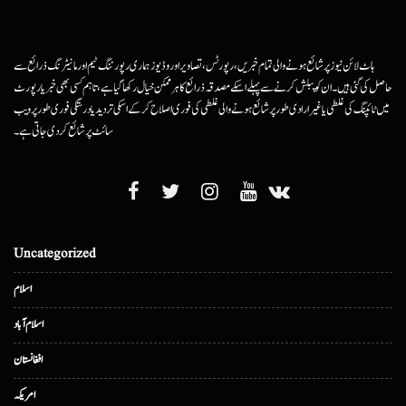
ہاٹ لائن نیوز پر شائع ہونے والی تمام خبریں، رپورٹس، تصاویر اور وڈیوز ہماری رپورٹنگ ٹیم اور مانیٹرنگ ذرائع سے
حاصل کی گئی ہیں۔ ان کو پبلش کرنے سے پہلے اسکے مصدقہ ذرائع کا ہرممکن خیال رکھا گیا ہے، تاہم کسی بھی خبر یا رپورٹ
میں ٹائپنگ کی غلطی یا غیرارادی طور پر شائع ہونے والی غلطی کی فوری اصلاح کرکے اسکی تردید یا درستگی فوری طور پر ویب
سائٹ پر شائع کردی جاتی ہے۔
Uncategorized
اسلام
اسلام آباد
افغانستان
امریکہ