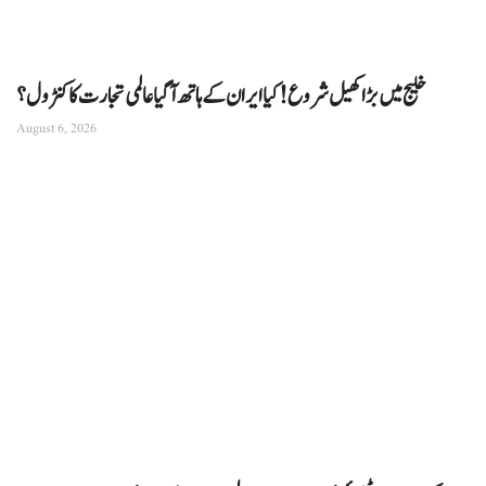
خلیج میں بڑا کھیل شروع! کیا ایران کے ہاتھ آ گیا عالمی تجارت کا کنٹرول؟
August 6, 2026