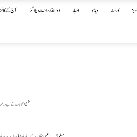
وبز
کاروبار
ویڈیو
اخبار
ذوالفقار راحت ویلاگز
آج کے کالمز