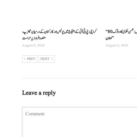
“80 سالہ نظام ناکام، بڑی اصلاحات ناگزیر ہیں: محسن نقوی کا دوٹوک
کراچی: پی ٹی آئی کے احتجاج میں پولیس اور کارکنان کے درمیان جھڑپ،
اعلان”
متعدد افراد زیرِ حراست
August 6, 2026
August 6, 2026
PREV
NEXT
Leave a reply