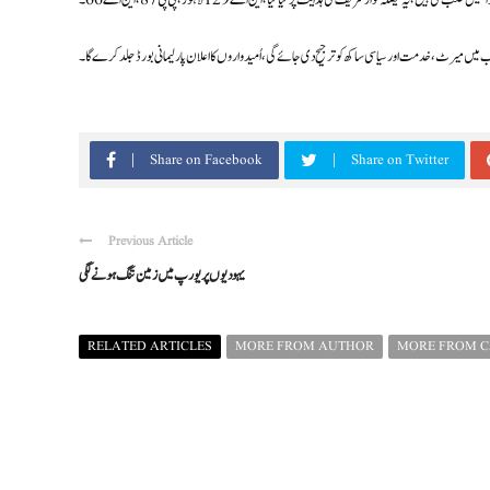
، یہ فیصلہ نواز شریف کی ہدایت پر کیا گیا، این اے 129 لاہور، پی پی 87، این اے 66۔
Share on Facebook
Share on Twitter
Previous Article
یہودیوں پر یورپ میں زمین تنگ ہونے لگی
RELATED ARTICLES
MORE FROM AUTHOR
MORE FROM 