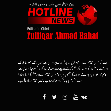
ہاٹ لائن نیوز پر شائع ہونے والی تمام خبریں، رپورٹس، تصاویر اور وڈیوز ہماری رپورٹنگ ٹیم اور مانیٹرنگ
ذرائع سے حاصل کی گئی ہیں۔ ان کو پبلش کرنے سے پہلے اسکے مصدقہ ذرائع کا ہرممکن خیال رکھا گیا ہے،
تاہم کسی بھی خبر یا رپورٹ میں ٹائپنگ کی غلطی یا غیرارادی طور پر شائع ہونے والی غلطی کی فوری اصلاح
کرکے اسکی تردید یا درستگی فوری طور پر ویب سائٹ پر شائع کردی جاتی ہے۔