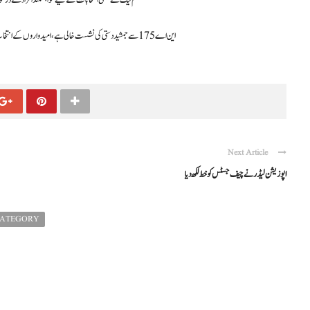
مسلم لیگ نے ضمنی انتخابات کے لیے خواہشمند افراد سے درخواستیں طلب کی ہیں
این اے 175 سے جمشید دستی کی نشست خالی ہے، امیدواروں کے انتخاب میں میرٹ، خدمت اور سیاسی ساکھ کو ترجیح دی جائے گی، اُمیدواروں کا اعلان پارلیمانی بورڈ جلد کرے گا۔
Next Article
اپوزیشن لیڈر نے چیف جسٹس کو خط لکھ دیا
CATEGORY