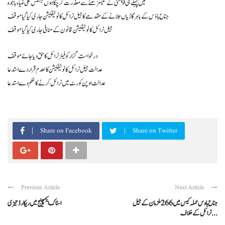
میں پہلے ہی 9 مئی کے کیسز سننے سے معذرت کر چکا ہوں جسٹس علی ضیاء باجوہ
جناح ہاؤس کے باہر گاڑیاں جلانے کے مقدمے کا جیل ٹرائل کا نوٹیفکیشن جاری کیا گیا موقف
جیل ٹرائل کا نوٹیفکیشن قانون کے منافی جاری کیا گیا موقف
درخواست گزار کو فیئر ٹرائل کا حق دیا جائے موقف
عدالت جیل ٹرائل کا نوٹیفکیشن کالعدم قرار دے استدعا
عدالت اوپن کورٹ میں ٹرائل کرنے کا حکم دے استدعا
Share on Facebook
Share on Twitter
Previous Article
Next Article
جناح ہاوس حملہ کیس میں 266 ملزمان کے جیل
اسٹاک ایکسچینج میں ریکارڈ تیزی
ٹرائل کے خلاف ...