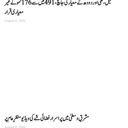
تیل، گھی اور دودھ کے معیار کی جانچ، 491 میں سے 176 نمونے غیر
معیاری قرار
August 8, 2026
مشرقِ وسطیٰ میں پراسرار فضائی شے کی ویڈیو منظرِ عام پر
August 8, 2026