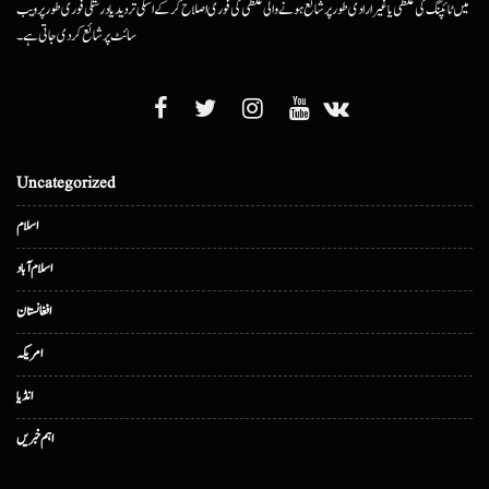
میں ٹائپنگ کی غلطی یا غیرارادی طور پر شائع ہونے والی غلطی کی فوری اصلاح کرکے اسکی تردید یا درستگی فوری طور پر ویب
سائٹ پر شائع کردی جاتی ہے۔
Uncategorized
اسلام
اسلام آباد
افغانستان
امریکہ
انڈیا
اہم خبریں