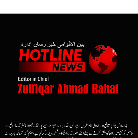
ہاٹ لائن نیوز پر شائع ہونے والی تمام خبریں، رپورٹس، تصاویر اور وڈیوز ہماری رپورٹنگ ٹیم اور مانیٹرنگ ذرائع سے
حاصل کی گئی ہیں۔ ان کو پبلش کرنے سے پہلے اسکے مصدقہ ذرائع کا ہرممکن خیال رکھا گیا ہے، تاہم کسی بھی خبر یا رپورٹ