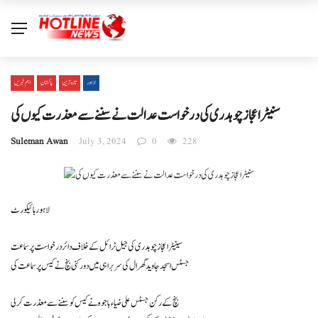
لاہور
تازہ ترین
پاکستان
اہم خبریں
سنیٹراعجاز چوہدری کی درخواست عدالت نے سننے سے معذرت کیوں کی
Suleman Awan
July 3, 2024
0
228
لاہور ہائیکورٹ
سینیٹر اعجاز چوہدری کی جیل ٹرائل کے خلاف دائر درخواست پر سماعت
جسٹس اسجد جاوید گھرال کی سربراہی میں دو رکنی بنچ نے کیس پر سماعت کی
بنچ کے رکن جسٹس علی ضیاء باجوہ نے کیس کو سننے سے معذرت کر لی