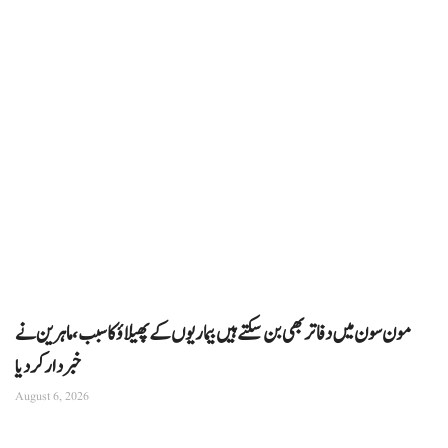
مون سون میں دفاتر بھی بن سکتے ہیں بیماریوں کے پھیلاؤ کا سبب، ماہرین نے
خبردار کر دیا
August 6, 2026