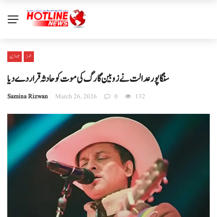
شوبز
تازہ ترین
سنگاپور عدالت نے زوبین گارگ کی موت کو حادثہ قرار دے دیا
Samina Rizwan
March 26, 2026
0
132