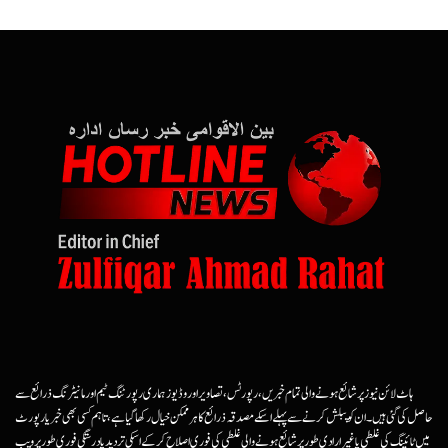
ہاٹ لائن نیوز پر شائع ہونے والی تمام خبریں، رپورٹس، تصاویر اور وڈیوز ہماری رپورٹنگ ٹیم اور مانیٹرنگ ذرائع سے
حاصل کی گئی ہیں۔ ان کو پبلش کرنے سے پہلے اسکے مصدقہ ذرائع کا ہرممکن خیال رکھا گیا ہے، تاہم کسی بھی خبر یا رپورٹ
میں ٹائپنگ کی غلطی یا غیرارادی طور پر شائع ہونے والی غلطی کی فوری اصلاح کرکے اسکی تردید یا درستگی فوری طور پر ویب