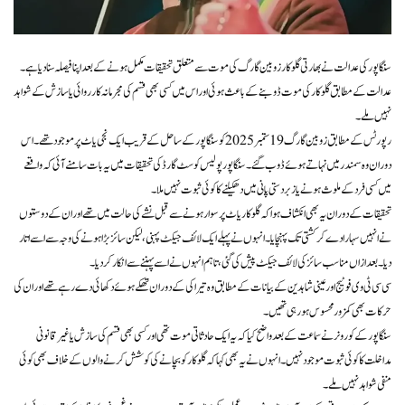
سنگاپور کی عدالت نے بھارتی گلوکار زوبین گارگ کی موت سے متعلق تحقیقات مکمل ہونے کے بعد اپنا فیصلہ سنا دیا ہے۔
عدالت کے مطابق گلوکار کی موت ڈوبنے کے باعث ہوئی اور اس میں کسی بھی قسم کی مجرمانہ کارروائی یا سازش کے شواہد
نہیں ملے۔
رپورٹس کے مطابق زوبین گارگ 19 ستمبر 2025 کو سنگاپور کے ساحل کے قریب ایک نجی یاٹ پر موجود تھے۔ اس
دوران وہ سمندر میں نہاتے ہوئے ڈوب گئے۔ سنگاپور پولیس کوسٹ گارڈ کی تحقیقات میں یہ بات سامنے آئی کہ واقعے
میں کسی فرد کے ملوث ہونے یا زبردستی پانی میں دھکیلنے کا کوئی ثبوت نہیں ملا۔
تحقیقات کے دوران یہ بھی انکشاف ہوا کہ گلوکار یاٹ پر سوار ہونے سے قبل نشے کی حالت میں تھے اور ان کے دوستوں
نے انہیں سہارا دے کر کشتی تک پہنچایا۔ انہوں نے پہلے ایک لائف جیکٹ پہنی، لیکن سائز بڑا ہونے کی وجہ سے اسے اتار
دیا۔ بعد ازاں مناسب سائز کی لائف جیکٹ پیش کی گئی، تاہم انہوں نے اسے پہننے سے انکار کر دیا۔
سی سی ٹی وی فوٹیج اور عینی شاہدین کے بیانات کے مطابق وہ تیراکی کے دوران تھکے ہوئے دکھائی دے رہے تھے اور ان کی
حرکات بھی کمزور محسوس ہو رہی تھیں۔
سنگاپور کے کورونر نے سماعت کے بعد واضح کیا کہ یہ ایک حادثاتی موت تھی اور کسی بھی قسم کی سازش یا غیر قانونی
مداخلت کا کوئی ثبوت موجود نہیں۔ انہوں نے یہ بھی کہا کہ گلوکار کو بچانے کی کوشش کرنے والوں کے خلاف بھی کوئی
منفی شواہد نہیں ملے۔