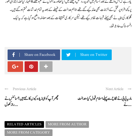
یاد رہے کہ اس واقعے کے بعد آسام میں شدید ردعمل دیکھنے میں آیا تھا اور مداحوں نے غم و غصے کا اظہار کیا تھا۔ ابتدائی طور
پر کچھ افراد پر قتل کے الزامات بھی عائد کیے گئے تھے، تاہم عدالت کے فیصلے کے بعد یہ تمام خدشات ختم ہو گئے ہیں۔
گلوکار کی اہلیہ نے بھی پہلے شبہات ظاہر کیے تھے، لیکن سرکاری تحقیقات کے بعد معاملہ واضح ہو گیا ہے کہ یہ ایک
افسوسناک حادثہ تھا۔
Share on Facebook
Share on Twitter
Previous Article
Next Article
ماریہ بی بی نے نکاح سے پہلے اسلام قبول کیا، عدالت
مچھر آپ کو ہی زیادہ کیوں کاٹتے ہیں؟ سائنس نے
نے ...
راز کھول ...
RELATED ARTICLES
MORE FROM AUTHOR
MORE FROM CATEGORY