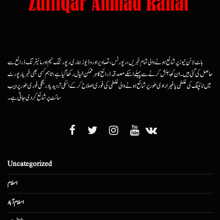
ہاٹ لائن نیوز پر شائع ہونے والی تمام خبریں، رپورٹس، تصاویر اور وڈیوز ہماری رپورٹنگ ٹیم اور مانیٹرنگ ذرائع سے
حاصل کی گئی ہیں۔ ان کو پبلش کرنے سے پہلے اسکے مصدقہ ذرائع کا ہرممکن خیال رکھا گیا ہے، تاہم کسی بھی خبر یا رپورٹ
میں ٹائپنگ کی غلطی یا غیرارادی طور پر شائع ہونے والی غلطی کی فوری اصلاح کرکے اسکی تردید یا درستگی فوری طور پر ویب
سائٹ پر شائع کردی جاتی ہے۔
Uncategorized
اسلام
اسلام آباد