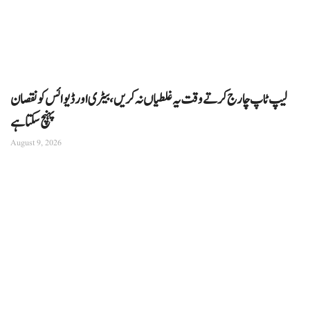
لیپ ٹاپ چارج کرتے وقت یہ غلطیاں نہ کریں، بیٹری اور ڈیوائس کو نقصان
پہنچ سکتا ہے
August 9, 2026