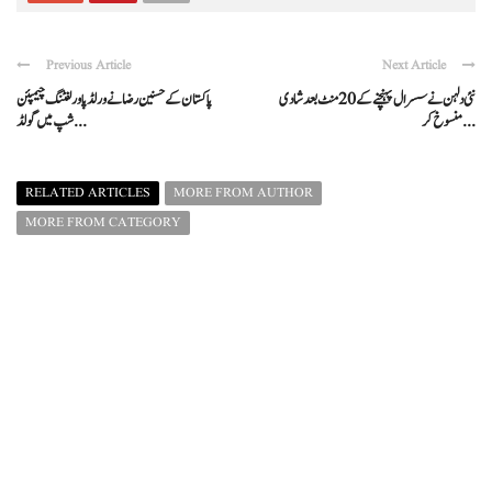
Previous Article
Next Article
نئی دلہن نے سسرال پہنچنے کے 20 منٹ بعد شادی
پاکستان کے حسنین رضا نے ورلڈ پاور لفٹنگ چیمپئن
منسوخ کر ...
شپ میں گولڈ ...
RELATED ARTICLES
MORE FROM AUTHOR
MORE FROM CATEGORY