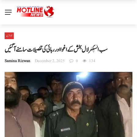
تازہ ترین
سب انسپکٹر لال بخش کے اغوا اور رہائی کی تفصیلات سامنے آ گئیں
Samina Rizwan
December 2, 2025
0
134