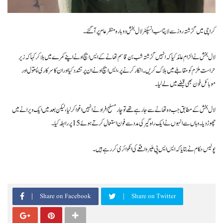
کراچی میں گزشتہ روز سے لاپتا سب انسپکٹر لال بخش دوبارہ منظر عام پر آگئے۔
لال بخش نے الزام عائد کیا کہ انہیں گزشتہ شب بن قاسم تھانے کے ایس ایچ او نے اپنے کمرے میں بلا کر کہا کہ زیر
حراست ملزم کو مقابلے میں ہلاک کریں۔ انکار کرنے پر، ایس ایچ او نے ان پر تشدد کیا اور ان کا سرکاری پستول اور
موبائل فون بھی قبضے میں لے لیا۔
لال بخش کے مطابق جب وہ تھانے سے جا رہے تھے تو چار مسلح افراد نے انہیں اغوا کر لیا، لیکن بعد میں ایک ویرانے میں
چھوڑ دیا۔ وہاں سے انہوں نے ایک راہ گیر کی مدد سے فون استعمال کرتے ہوئے 15 پر رابطہ کیا۔
پولیس حکام نے بتایا کہ ایس ایس پی ملیر واقعے کی انکوائری کر رہے ہیں۔
Share on Facebook
Share on Twitter