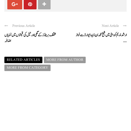
Previous Article
Next Article
ارشد ندیم کو دبئی میں شیخ محمد بن زاید ایوارڈ سے نواز
مختلف برینڈز کے گھی اور تیل کی قیمتوں میں نمایاں
...
اضافہ
RELATED ARTICLES
MORE FROM AUTHOR
MORE FROM CATEGORY