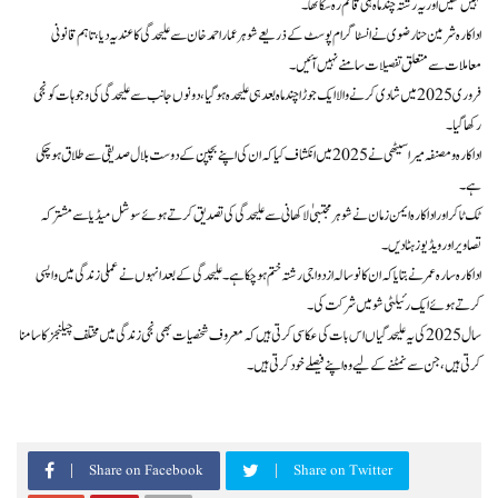
نہیں تھیں اور یہ رشتہ چند ماہ ہی قائم رہ سکا تھا۔
اداکارہ شرمین حنا رضوی نے انسٹاگرام پوسٹ کے ذریعے شوہر عمار احمد خان سے علیحدگی کا عندیہ دیا، تاہم قانونی
معاملات سے متعلق تفصیلات سامنے نہیں آئیں۔
فروری 2025 میں شادی کرنے والا ایک جوڑا چند ماہ بعد ہی علیحدہ ہوگیا، دونوں جانب سے علیحدگی کی وجوہات کو نجی
رکھا گیا۔
اداکارہ و مصنفہ میرا سیٹھی نے 2025 میں انکشاف کیا کہ ان کی اپنے بچپن کے دوست بلال صدیقی سے طلاق ہوچکی
ہے۔
ٹک ٹاکر اور اداکارہ ایمن زمان نے شوہر مجتبیٰ لاکھانی سے علیحدگی کی تصدیق کرتے ہوئے سوشل میڈیا سے مشترکہ
تصاویر اور ویڈیوز ہٹا دیں۔
اداکارہ سارہ عمر نے بتایا کہ ان کا نو سالہ ازدواجی رشتہ ختم ہوچکا ہے۔ علیحدگی کے بعد انہوں نے عملی زندگی میں واپسی
کرتے ہوئے ایک رئیلٹی شو میں شرکت کی۔
سال 2025 کی یہ علیحدگیاں اس بات کی عکاسی کرتی ہیں کہ معروف شخصیات بھی نجی زندگی میں مختلف چیلنجز کا سامنا
کرتی ہیں، جن سے نمٹنے کے لیے وہ اپنے فیصلے خود کرتی ہیں۔
Share on Facebook
Share on Twitter