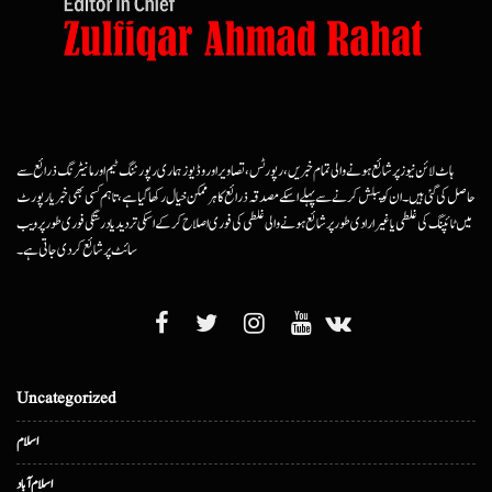
ہاٹ لائن نیوز پر شائع ہونے والی تمام خبریں، رپورٹس، تصاویر اور وڈیوز ہماری رپورٹنگ ٹیم اور مانیٹرنگ ذرائع سے
حاصل کی گئی ہیں۔ ان کو پبلش کرنے سے پہلے اسکے مصدقہ ذرائع کا ہرممکن خیال رکھا گیا ہے، تاہم کسی بھی خبر یا رپورٹ
میں ٹائپنگ کی غلطی یا غیرارادی طور پر شائع ہونے والی غلطی کی فوری اصلاح کرکے اسکی تردید یا درستگی فوری طور پر ویب
سائٹ پر شائع کردی جاتی ہے۔
Uncategorized
اسلام
اسلام آباد