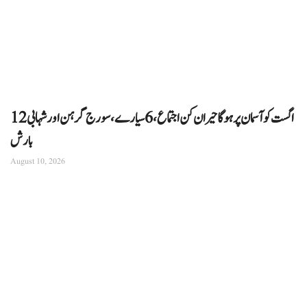
12 اگست کو آسمان پر ہوگا حیران کن اجتماع، 6 سیارے، سورج گرہن اور شہابی
بارش
August 10, 2026