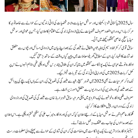
سال 2025 پاکستانی شوبز، کھیلوں اور سوشل میڈیا سے وابستہ شخصیات کی ذاتی زندگیوں کے حوالے سے خاصا توجہ کا
مرکز رہا۔ اس دوران متعدد معروف شخصیات نے اپنی ازدواجی زندگی کے اختتام کا اعلان کیا، جس پر عوامی اور سوشل
میڈیا سطح پر خاصی گفتگو دیکھنے میں آئی۔
سابق قومی کرکٹر عماد وسیم کی اہلیہ ثانیہ اشفاق نے علیحدگی کے بعد اپنے بیان میں ازدواجی مسائل اور بچوں سے متعلق
خدشات کا اظہار کیا۔ ان کے مطابق گھریلو معاملات میں پیچیدگیاں وقت کے ساتھ بڑھتی گئیں۔
اداکارہ انوشے عباسی نے ایک پوڈکاسٹ گفتگو میں بتایا کہ ان کی طلاق چند برس قبل ہوچکی تھی، تاہم انہوں نے اس پر
کھل کر بات 2025 میں کی اور اپنی ذاتی زندگی کے تجربات شیئر کیے۔
ٹک ٹاکر سحر حیات نے بھی 2025 میں شوہر سمیع رشید سے علیحدگی کی تصدیق کی۔ ان کے ہاں ایک بچے کی پیدائش
کے بعد علیحدگی اور والدین کی ذمہ داریوں سے متعلق امور زیرِ بحث رہے۔
معروف فلمی اداکارہ خوشبو نے ایک انٹرویو میں پہلی مرتبہ سابق شوہر ارباز خان سے علیحدگی کی تصدیق کی اور ازدواجی
زندگی کے دوران درپیش مشکلات کا ذکر کیا۔
گلوکار عاصم اظہر نے سوشل میڈیا کے ذریعے اعلان کیا کہ ان کی اور اداکارہ میرُب علی کی منگنی ختم ہوچکی ہے۔ اس اعلان
کے بعد مداحوں کی جانب سے مختلف ردِعمل سامنے آئے۔
سینیئر اداکارہ زارا ترین نے ایک پوڈکاسٹ میں وضاحت کی کہ ان کی شادی کے حوالے سے پھیلنے والی معلومات درست