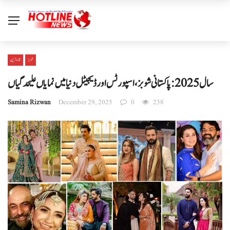
شوبز
تازہ ترین
سال 2025: پاکستانی شوبز، اسپورٹس اور ڈیجیٹل دنیا میں نمایاں علیحدگیاں
Samina Rizwan
December 29, 2025
0
238