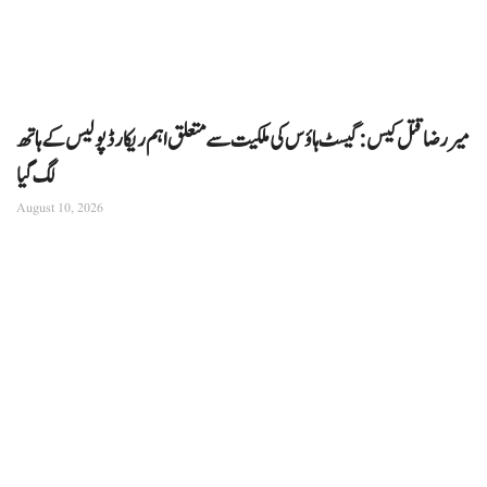
میر رضا قتل کیس: گیسٹ ہاؤس کی ملکیت سے متعلق اہم ریکارڈ پولیس کے ہاتھ
لگ گیا
August 10, 2026