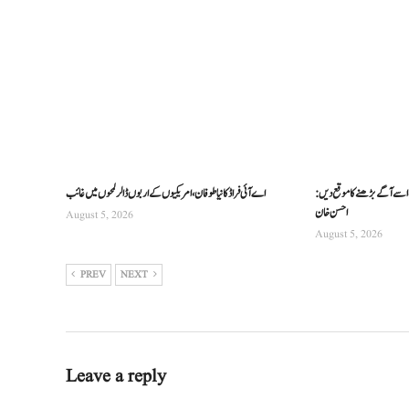
 اسے آگے بڑھنے کا موقع دیں:
اے آئی فراڈ کا نیا طوفان، امریکیوں کے اربوں ڈالر لمحوں میں غائب
احسن خان
August 5, 2026
August 5, 2026
PREV
NEXT
Leave a reply