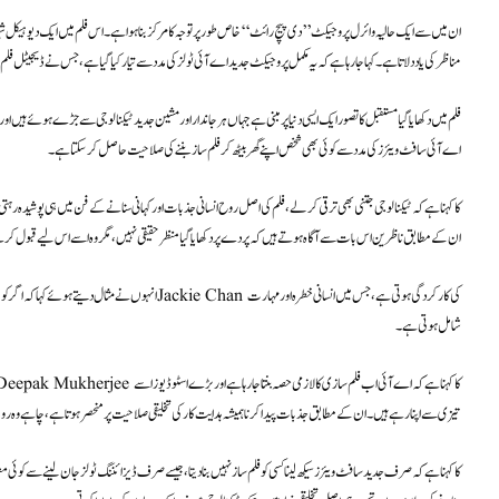
ان میں سے ایک حالیہ وائرل پروجیکٹ ’’دی پیچ رائٹ‘‘ خاص طور پر توجہ کا مرکز بنا ہوا ہے۔ اس فلم میں ایک دیوہیکل شیر ک
مناظر کی یاد دلاتا ہے۔ کہا جا رہا ہے کہ یہ مکمل پروجیکٹ جدید اے آئی ٹولز کی مدد سے تیار کیا گیا ہے، جس نے ڈیجیٹل 
فلم میں دکھایا گیا مستقبل کا تصور ایک ایسی دنیا پر مبنی ہے جہاں ہر جاندار اور مشین جدید ٹیکنالوجی سے جڑے ہوئے ہ
اے آئی سافٹ ویئرز کی مدد سے کوئی بھی شخص اپنے گھر بیٹھ کر فلم ساز بننے کی صلاحیت حاصل کر سکتا ہے۔
ان کے مطابق ناظرین اس بات سے آگاہ ہوتے ہیں کہ پردے پر دکھایا گیا منظر حقیقی نہیں، مگر وہ اسے اس لیے قبول کرت
انہوں نے مثال دیتے ہوئے کہا کہ اگر کوئی کمپیوٹر سے بنا کرد
شامل ہوتی ہے۔
تیزی سے اپنا رہے ہیں۔ ان کے مطابق جذبات پیدا کرنا ہمیشہ ہدایت کار کی تخلیقی صلاحیت پر منحصر ہوتا ہے، چاہے وہ روش