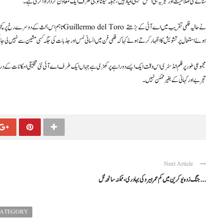
سنانے کی صلاحیت اور تجربہ ہی اصل تخلیقی بنیاد ہیں، جبکہ ٹیکنالوجی صرف ایک معاون کردار ادا کرتی ہے۔
تاہم اس بحث کے دوسرے رخ پر کچھ بڑے نام اس ٹیکنالو
ہوئے استعمال پر تشویش کا اظہار کرتے ہوئے کہا کہ فلمی فن میں انسانی لمس اور جذبات کی جگہ کسی مشین سے نہیں لی جا 
مجموعی طور پر فلم انڈسٹری اس وقت ایک ایسے دوراہے پر کھڑی ہے جہاں ایک طرف اے آئی نئی تخلیقی امکانات کے دروازے
تجربے اور کہانی کے بغیر ممکن نہیں۔
Next Article
جنگ زدہ یوکرین میں کم عمر ہیرو کی بہادری، ممکنہ سانحہ ٹل ...
CATEGORY