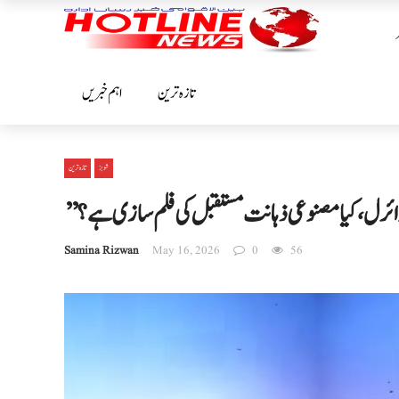
تازہ ترین
اہم خبریں
شوبز
تازہ ترین
وائرل، کیا مصنوعی ذہانت مستقبل کی فلم سازی ہے؟
Samina Rizwan
May 16, 2026
0
56