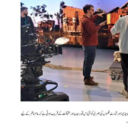
 ویڈیوز اور شارٹ فلموں کی بصری کوالٹی اس قدر جدید اور حقیقت کے قریب ہوتی ہے کہ عام ناظر کے لیے
۔