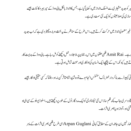
و جدید مشینری سے منسلک انداز میں دکھایا گیا ہے، جس کا انداز بالکل ہالی ووڈ کے سپر ہیرو کائنات جیسے
فلم سازی کی صلاحیتوں کو ایک نئی سمت دی ہے۔
یں اور غیر معمولی انداز میں حرکت کرتے ہیں۔ اس طرح کے مناظر نے یہ بحث دوبارہ چھیڑ دی ہے کہ اب جدید
فلمی حلقوں میں اس رجحان پر ملا جلا ردعمل دیکھنے کو مل رہا ہے۔ بالی ووڈ کے ہدایت کار Amit Rai کا کہنا ہے کہ ٹیکنالوجی جتنی بھی ترقی کر لے، فلم کی اصل روح انسانی جذبات اور کہانی سنانے کے فن میں ہی پوشیدہ رہتی ہے۔
ے ہیں کیونکہ اس کے پیچھے ایک انسان کی اداکاری اور محنت شامل ہوتی ہے۔
ار خطرناک اسٹنٹس انجام دے تو وہ شاید اتنا متاثر کن نہ ہو، جتنا کہ کسی حقیقی اداکار جیسے Jackie Chan کی کارکردگی ہوتی ہے، جس میں انسانی خطرہ اور مہارت
دوسری جانب کچھ فلم ساز اس نئی ٹیکنالوجی کو ایک مددگار ٹول کے طور پر دیکھتے ہیں۔ اسٹوڈیو بلو کے سی ای او Deepak Mukherjee کا کہنا ہے کہ اے آئی اب فلم سازی کا لازمی حصہ بنتا جا رہا ہے اور بڑے اسٹوڈیوز اسے
نی ہو، آواز ہو یا بصری اثرات۔
اسی طرح فلمی بصری اثرات کے ماہر Arpan Guglani کا کہنا ہے کہ صرف جدید سافٹ ویئرز سیکھ لینا کسی کو فلم ساز نہیں بنا دیتا، جیسے صرف ڈیزائننگ ٹولز جان لینے سے کوئی معمار نہیں بن جاتا۔ ان کے مطابق کہانی