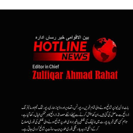
ہاٹ لائن نیوز پر شائع ہونے والی تمام خبریں، رپورٹس، تصاویر اور وڈیوز ہماری رپورٹنگ ٹیم اور مانیٹرنگ
ذرائع سے حاصل کی گئی ہیں۔ ان کو پبلش کرنے سے پہلے اسکے مصدقہ ذرائع کا ہرممکن خیال رکھا گیا ہے،
تاہم کسی بھی خبر یا رپورٹ میں ٹائپنگ کی غلطی یا غیرارادی طور پر شائع ہونے والی غلطی کی فوری اصلاح
کرکے اسکی تردید یا درستگی فوری طور پر ویب سائٹ پر شائع کردی جاتی ہے۔