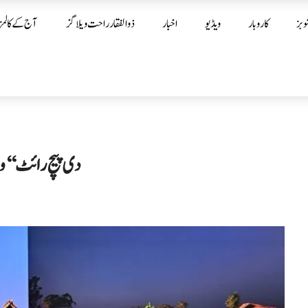
وبز
کاروبار
ویڈیو
اخبار
ذوالفقار راحت ویلاگز
آج کے کالمز
’’دی پیچ رائٹ‘‘ 