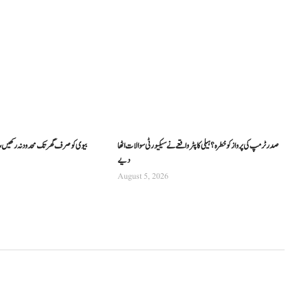
صدر ٹرمپ کی پرواز کو خطرہ؟ ہیلی کاپٹر واقعے نے سیکیورٹی سوالات اٹھا
بیوی کو صرف گھر تک محدود نہ رکھیں،
دیے
August 5, 2026