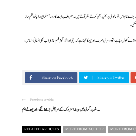
جی پر تنقید بھی کرتے نظر آتے ہیں۔ معروف ہدایت کار اور آسکر ایوارڈ یافتہ فلم ساز Guillermo del Toro نے حالیہ فلمی تقریب میں اے آئی کے بڑھتے
سکتی۔
 کھول رہا ہے، تو دوسری طرف ماہرین کا کہنا ہے کہ سچی اور اثر انگیز فلم سازی اب بھی انسانی احساس،
Share on Facebook
Share on Twitter
Previous Article
شدید گرمی میں ہیٹ اسٹروک کے مریض بڑھنے لگے، ماہرین نے اہم ...
RELATED ARTICLES
MORE FROM AUTHOR
MORE FROM 