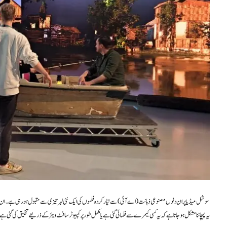
سوشل میڈیا پر ان دنوں مصنوعی ذہانت (اے آئی) سے تیار کردہ فلموں کی ایک نئی لہر تیزی سے مقبول ہو رہی ہے۔ ان
یہ پہچاننا مشکل ہو جاتا ہے کہ یہ کسی کیمرے سے فلمائی گئی ہے یا مکمل طور پر کمپیوٹر سافٹ ویئر کے ذریعے تخلیق کی گئی ہے