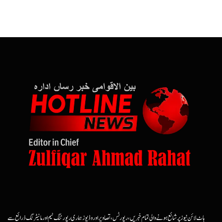
ہاٹ لائن نیوز پر شائع ہونے والی تمام خبریں، رپورٹس، تصاویر اور وڈیوز ہماری رپورٹنگ ٹیم اور مانیٹرنگ ذرائع سے