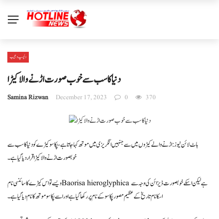
دلچسپ و عجیب
دنیا کا سب سےخوب صورت اڑنےوالا کیڑا
Samina Rizwan
December 17, 2023
0
370
ہاٹ لائن نیوز : اڑنے والے کیڑوں میں سے جنہیں انگریزی میں موتھ کہا جاتا ہے، پکاسو کیڑے کو دنیا کا سب سے
خوبصورت اڑنے والا کیڑا قرار دیا گیا ہے۔
ویسےتو اس کیڑےکاسائنسی نام Baorisa hieroglyphica ہے لیکن اسکے خوبصورت ڈیزائن کی وجہ سے
اسکا نام تاریخ کےعظیم مصورپکاسو کےنام پر رکھا گیا ہے اور اسےپکاسوموتھ کا نام دیاگیا ہے۔