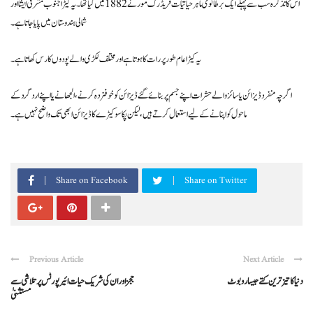
اس کا تذکرہ سب سے پہلے ایک برطانوی ماہر حیاتیات فریڈرک مور نے 1882 میں کیا تھا۔ یہ کیڑا جنوب مشرقی ایشا اور
شمالی ہندوستان میں پایا جاتا ہے۔
یہ کیڑا عام طور پر رات کا ہوتا ہے اور مختلف لکڑی والے پودوں کا رس کھاتا ہے۔
اگرچہ منفرد ڈیزائن یا سائز والے حشرات اپنے جسم پر بنائے گئے ڈیزائن کو خوفزدہ کرنے، الجھانے یا اپنے اردگرد کے
ماحول کو اپنانے کے لیے استعمال کرتے ہیں، لیکن پکاسو کیڑے کا ڈیزائن ابھی تک واضح نہیں ہے۔
Share on Facebook
Share on Twitter
Previous Article
Next Article
دنیا کا تیز ترین کتےجیسا روبوٹ
ججز اور ان کی شریک حیات ائیرپورٹس پر تلاشی سے
مستثنیٰ