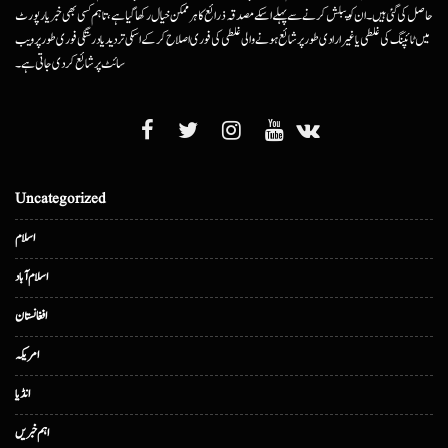
حاصل کی گئی ہیں۔ ان کو پبلش کرنے سے پہلے اسکے مصدقہ ذرائع کا ہرممکن خیال رکھا گیا ہے، تاہم کسی بھی خبر یا رپورٹ
میں ٹائپنگ کی غلطی یا غیرارادی طور پر شائع ہونے والی غلطی کی فوری اصلاح کرکے اسکی تردید یا درستگی فوری طور پر ویب
سائٹ پر شائع کردی جاتی ہے۔
Uncategorized
اسلام
اسلام آباد
افغانستان
امریکہ
انڈیا
اہم خبریں