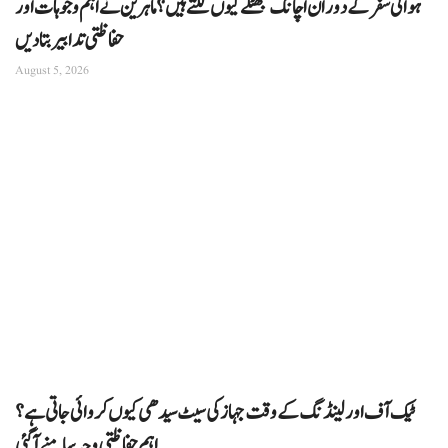
ہوائی سفر کے دوران اچانک جھٹکے کیوں لگتے ہیں؟ ماہرین نے اہم وجوہات اور
حفاظتی تدابیر بتا دیں
August 5, 2026
ٹیک آف اور لینڈنگ کے وقت جہاز کی سیٹ سیدھی کیوں کروائی جاتی ہے؟
اہم حفاظتی وجہ سامنے آگئی