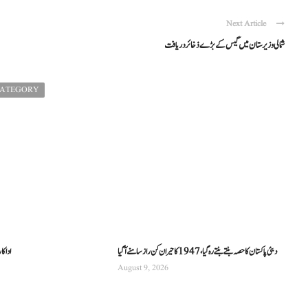
Next Article
شمالی وزیرستان میں گیس کے بڑے ذخائر دریافت
CATEGORY
دبئی پاکستان کا حصہ بنتے بنتے رہ گیا، 1947 کا حیران کن راز سامنے آگیا
اداکا
August 9, 2026