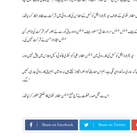
لاحسن نے اپنا تحریری استعفیٰ صدر مملکت ڈاکٹر عارف علوی کو بھجوا دیا ہے تاہم متن تاحال سامنے نہیں آیا۔
مظاہر نقوی کے خلاف سپریم جوڈیشل کونسل کے اجلاس کی کارروائی میں شرکت سے بظاہر انکار کردیا تھا۔
ٹ کے چیف جسٹس جسٹس سردار طارق مسعود، چیف جسٹس لاہور ہائی کورٹ نے بطور ممبر شرکت کی تاہم رکن
جسٹس اعجاز الاحسن نے شرکت نہیں کی۔
سپریم جوڈیشل کونسل کی کارروائی میں جسٹس مظاہر علی اکبر نقوی کا کوئی وکیل اجلاس میں پیش نہیں ہوا۔
ہماری ساکھ داؤ پر لگی ہے، ہم اس معاملے کو ادھورا چھوڑ سکتے ہیں نہ ہوا میں، ہم اپنی کارروائی جاری رکھیں
گے۔ ‘
اس سے قبل صدر مملکت نے آج صبح جسٹس مظاہر نقوی کا استعفیٰ منظور کر لیا تھا۔
Share on Facebook
Share on Twitter