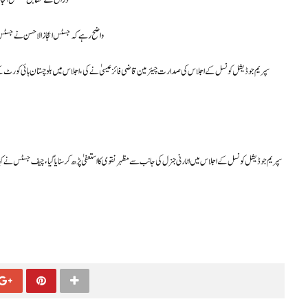
ذرائع کے مطابق جسٹس اعجاز ا
واضح رہے کہ جسٹس اعجاز الاحسن نے جسٹس 
سپریم جوڈیشل کونسل کے اجلاس کی صدارت چیئرمین قاضی فائز عیسیٰ نے کی، اجلاس میں بلوچستان ہائی کور
سپریم جوڈیشل کونسل کے اجلاس میں اٹارنی جنرل کی جانب سے مظہر نقوی کا استعفیٰ پڑھ کر سنایا گیا، چیف جسٹس نے کہا کہ 