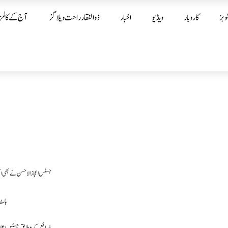
وبز
کاروبار
ویڈیو
اخبار
ذوالفقار راحت ویلاگز
آج کے کالمز
ہاٹ 