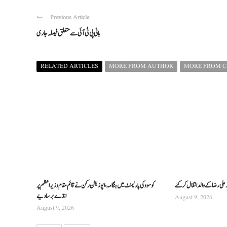
Previous Article
بانی پی ٹی آئی سے متعلق فیصلہ جاری
RELATED ARTICLES
MORE FROM AUTHOR
MORE FROM 
ر علی رضا کے والد انتقال کرگئے
کوسوو کی پارلیمنٹ میں ہنگامہ، اپوزیشن رکن نے قائم مقام وزیراعظم پر
انڈے برسا دیے
August 9, 2026
August 9, 2026