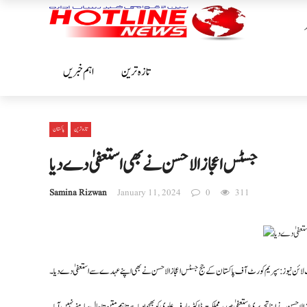
تازہ ترین
اہم خبریں
تازہ ترین
پاکستان
جسٹس اعجازالاحسن نے بھی استعفیٰ دےدیا
Samina Rizwan
January 11, 2024
0
311
لائن نیوز : سپریم کورٹ آف پاکستان کے جج جسٹس اعجاز الاحسن نے بھی اپنے عہدے سے استعفیٰ دے دیا۔