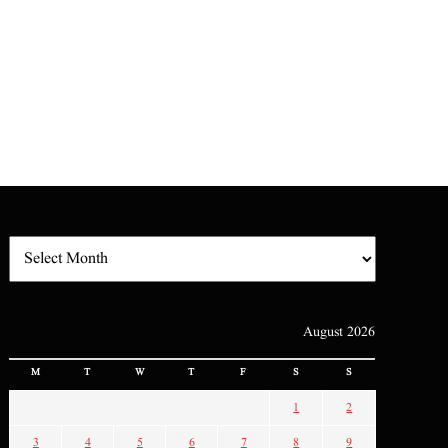
August 2026
M
T
W
T
F
S
S
1
2
3
4
5
6
7
8
9