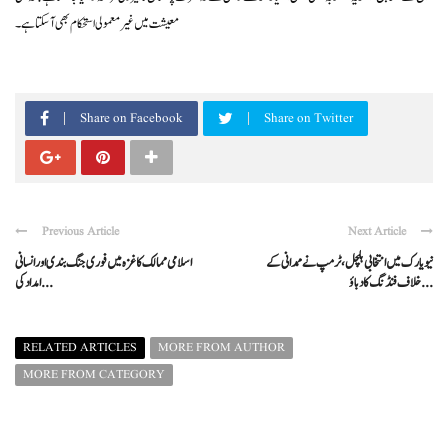
معیشت میں غیر معمولی استحکام بھی آ سکتا ہے۔
Share on Facebook
Share on Twitter
Previous Article
Next Article
نیویارک میں انتخابی ہلچل، ٹرمپ نے ممدانی کے
اسلامی ممالک کا غزہ میں فوری جنگ بندی اور انسانی
خلاف فنڈنگ کا دباؤ ...
امداد کی ...
RELATED ARTICLES
MORE FROM AUTHOR
MORE FROM CATEGORY