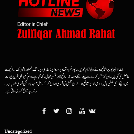
ہاٹ لائن نیوز پر شائع ہونے والی تمام خبریں، رپورٹس، تصاویر اور وڈیوز ہماری رپورٹنگ ٹیم اور مانیٹرنگ ذرائع سے
حاصل کی گئی ہیں۔ ان کو پبلش کرنے سے پہلے اسکے مصدقہ ذرائع کا ہرممکن خیال رکھا گیا ہے، تاہم کسی بھی خبر یا رپورٹ
میں ٹائپنگ کی غلطی یا غیرارادی طور پر شائع ہونے والی غلطی کی فوری اصلاح کرکے اسکی تردید یا درستگی فوری طور پر ویب
سائٹ پر شائع کردی جاتی ہے۔
Uncategorized