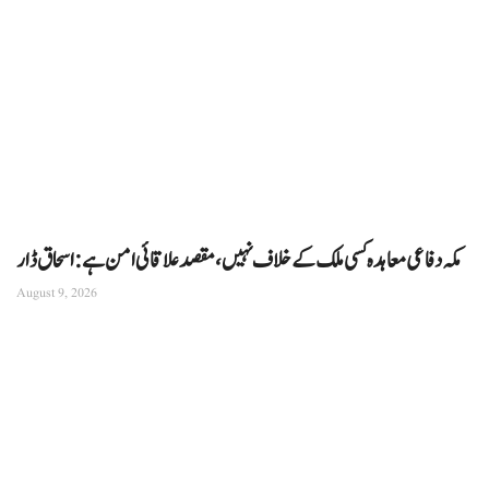
مکہ دفاعی معاہدہ کسی ملک کے خلاف نہیں، مقصد علاقائی امن ہے: اسحاق ڈار
August 9, 2026