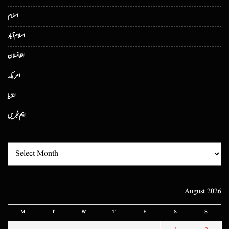
اسلام
اسلام آباد
افغانستان
امریکہ
انڈیا
اہم خبریں
August 2026
M
T
W
T
F
S
S