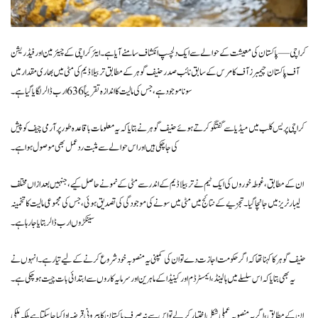
کراچی — پاکستان کی معیشت کے حوالے سے ایک دلچسپ انکشاف سامنے آیا ہے۔ ایئر کراچی کے چیئرمین اور فیڈریشن
آف پاکستان چیمبرز آف کامرس کے سابق نائب صدر حنیف گوہر کے مطابق تربیلا ڈیم کی مٹی میں بھاری مقدار میں
سونا موجود ہے، جس کی مالیت کا اندازہ تقریباً 636 ارب ڈالر لگایا گیا ہے۔
کراچی پریس کلب میں میڈیا سے گفتگو کرتے ہوئے حنیف گوہر نے بتایا کہ یہ معلومات باقاعدہ طور پر آرمی چیف کو پیش
کی جا چکی ہیں اور اس حوالے سے مثبت ردعمل بھی موصول ہوا ہے۔
ان کے مطابق، غوطہ خوروں کی ایک ٹیم نے تربیلا ڈیم کے اندر سے مٹی کے نمونے حاصل کیے، جنہیں بعد ازاں مختلف
لیبارٹریز میں جانچا گیا۔ تجزیے کے نتائج میں مٹی میں سونے کی موجودگی کی تصدیق ہوئی، جس کی مجموعی مالیت کا تخمینہ
سینکڑوں ارب ڈالر بتایا جا رہا ہے۔
حنیف گوہر کا کہنا تھا کہ اگر حکومت اجازت دے تو ان کی کمپنی یہ منصوبہ خود شروع کرنے کے لیے تیار ہے۔ انہوں نے
یہ بھی بتایا کہ اس سلسلے میں ہالینڈ، ایمسٹرڈم اور کینیڈا کے ماہرین اور سرمایہ کاروں سے ابتدائی بات چیت ہو چکی ہے۔
ان کے مطابق، اگر یہ منصوبہ عملی شکل اختیار کر لے تو اس سے نہ صرف پاکستان کا بیرونی قرضہ ادا کیا جا سکتا ہے بلکہ ملکی