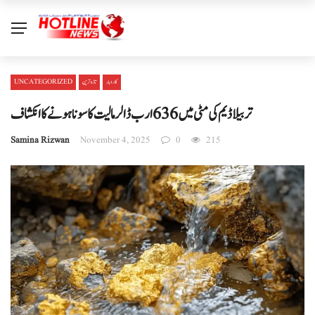
کاروبار
تازہ ترین
UNCATEGORIZED
تربیلا ڈیم کی مٹی میں 636 ارب ڈالر مالیت کا سونا ہونے کا انکشاف
Samina Rizwan
November 4, 2025
0
215