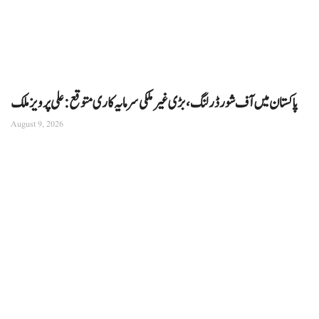
پاکستان میں آف شور ڈرلنگ، بڑی غیر ملکی سرمایہ کاری متوقع: علی پرویز ملک
August 9, 2026