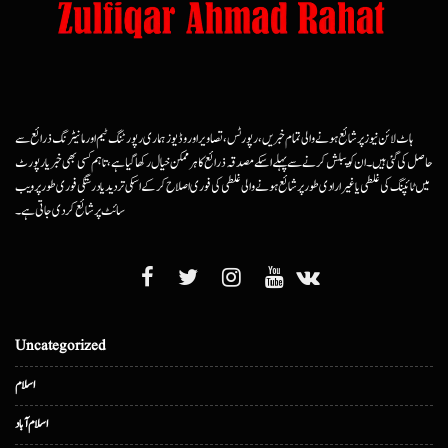
ہاٹ لائن نیوز پر شائع ہونے والی تمام خبریں، رپورٹس، تصاویر اور وڈیوز ہماری رپورٹنگ ٹیم اور مانیٹرنگ ذرائع سے
حاصل کی گئی ہیں۔ ان کو پبلش کرنے سے پہلے اسکے مصدقہ ذرائع کا ہرممکن خیال رکھا گیا ہے، تاہم کسی بھی خبر یا رپورٹ
میں ٹائپنگ کی غلطی یا غیرارادی طور پر شائع ہونے والی غلطی کی فوری اصلاح کرکے اسکی تردید یا درستگی فوری طور پر ویب
سائٹ پر شائع کردی جاتی ہے۔
Uncategorized
اسلام
اسلام آباد