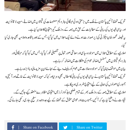
تحریک تحفظ آئین پاکستان نے ملک میں بڑھتی ہوئی مہنگائی، پٹرولیم مصنوعات کی قیمتوں میں اضافے، مبینہ لاقانونیت
اور سیاسی قیدیوں کی رہائی کے مطالبات کے حق میں جمعہ کے روز ملک گیر احتجاج کا اعلان کیا ہے۔
یہ فیصلہ محمود خان اچکزئی کی زیر صدارت ہونے والے ایک اجلاس میں کیا گیا، جس کے بعد باقاعدہ اعلامیہ بھی جاری کیا
گیا۔
اعلامیے کے مطابق اجلاس میں موجودہ سیاسی اور معاشی صورتحال پر تفصیلی غور کیا گیا، جس میں کہا گیا کہ مہنگائی اور
پٹرولیم قیمتوں میں مسلسل اضافہ عوام کی مشکلات میں اضافہ کر رہا ہے۔
بیان میں مؤقف اپنایا گیا کہ موجودہ حالات میں عوام کو ریلیف دینے کے بجائے ان پر مزید مالی دباؤ بڑھ رہا ہے۔
تحریک تحفظ آئین پاکستان نے سیاسی قیدیوں کی رہائی کا مطالبہ بھی دہرایا اور کہا کہ مبینہ لاقانونیت کے خاتمے اور آئینی و
جمہوری اصولوں کی بحالی کے لیے احتجاج ضروری ہو چکا ہے۔
اعلامیے کے مطابق جمعہ کے روز ملک بھر کے تمام ضلعی ہیڈکوارٹرز میں احتجاجی مظاہرے منعقد کیے جائیں گے۔
قیادت نے واضح کیا ہے کہ آئین، جمہوریت اور عوامی حقوق کے تحفظ کے لیے جدوجہد ہر سطح پر جاری رکھی جائے گی۔
Share on Facebook
Share on Twitter