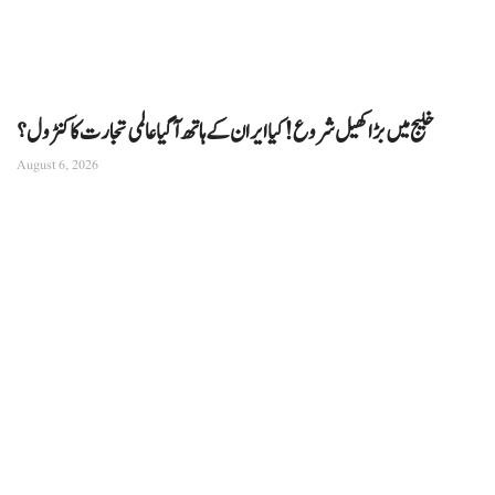
خلیج میں بڑا کھیل شروع! کیا ایران کے ہاتھ آ گیا عالمی تجارت کا کنٹرول؟
August 6, 2026