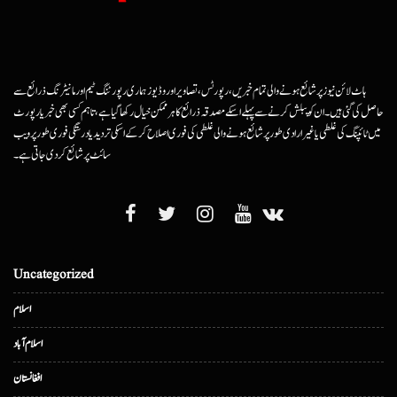
ہاٹ لائن نیوز پر شائع ہونے والی تمام خبریں، رپورٹس، تصاویر اور وڈیوز ہماری رپورٹنگ ٹیم اور مانیٹرنگ ذرائع سے
حاصل کی گئی ہیں۔ ان کو پبلش کرنے سے پہلے اسکے مصدقہ ذرائع کا ہرممکن خیال رکھا گیا ہے، تاہم کسی بھی خبر یا رپورٹ
میں ٹائپنگ کی غلطی یا غیرارادی طور پر شائع ہونے والی غلطی کی فوری اصلاح کرکے اسکی تردید یا درستگی فوری طور پر ویب
سائٹ پر شائع کردی جاتی ہے۔
Uncategorized
اسلام
اسلام آباد
افغانستان