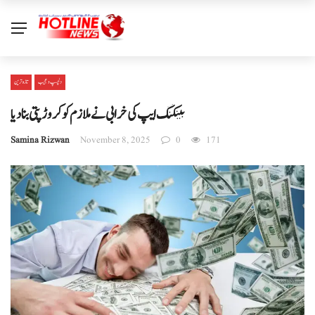
دلچسپ و عجیب
تازہ ترین
بینکنگ ایپ کی خرابی نے ملازم کو کروڑ پتی بنا دیا
Samina Rizwan
November 8, 2025
0
171