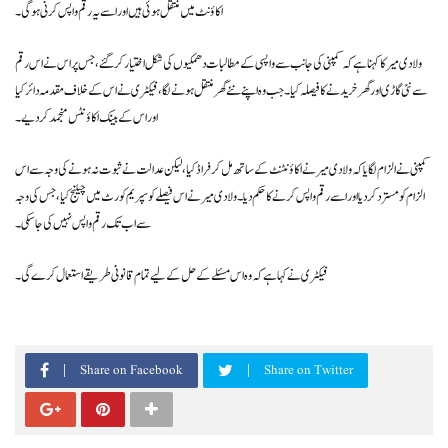
اکاؤنٹ میں منتقل ہوئی ہیں اور اسے یہ رقم واپس کرنی ہوگی۔
ولادی میر کا کہنا ہے کہ کمپنی کی جانب سے واپسی کے مطالبات دھمکیوں کی شکل اختیار کر گئے، جس پر اس نے اس رقم
سے نئی گاڑی اور گھر خریدنے کا فیصلہ کیا۔ جب وہ اپنے نئے گھر منتقل ہونے لگا، فیکٹری نے اس کے خلاف مقدمہ دائر کیا
اور اس کے بینک اکاؤنٹس منجمد کر دیے۔
کمپنی نے الزام لگایا کہ ولادی میر نے اکاؤنٹنٹ کے ساتھ مل کر فراڈ کیا، لیکن عدالت نے ثبوت نہ ہونے کی وجہ سے اس
الزام کو مسترد کر دیا اور اسے رقم واپس کرنے کا حکم دیا۔ ولادی میر نے اس فیصلے کو سپریم کورٹ میں چیلنج کیا، جس کی وجہ
سے اب تک رقم واپس نہیں کی جا سکی۔
فیکٹری نے کہا ہے کہ وہ اس مسئلے کے حل کے لیے تمام قانونی طریقے استعمال کرے گی۔
Share on Facebook
Share on Twitter