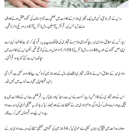
روس کے شہر خانتی مانسی میں ایک فیکٹری ملازم کے اکاؤنٹ میں غلطی سے تمام اسٹاف کی تنخواہ منتقل ہونے کا واقعہ
سامنے آیا، جس کی رقم تقریباً 7 ملین روبل (تقریباً 87 ہزار امریکی ڈالر) تھی۔
رپورٹس کے مطابق، ولادی میر ریچاگوو نامی ملازم نے فیکٹری کی بینکنگ ایپ پر یہ رقم دیکھ کر حیرت کا اظہار کیا۔ اسے
اپنی اصل تنخواہ کے طور پر 46 ہزار روبل (تقریباً 581 ڈالر) موصول ہونے کی توقع تھی، لیکن اس کے اکاؤنٹ میں
اچانک اس سے کئی گنا زیادہ رقم آ گئی۔
ولادی میر کے مطابق، اس نے سنا تھا کہ فیکٹری اچھے مالی سال کے بعد ملازمین کو بونس دینے کا ارادہ رکھتی ہے، مگر اتنی
بڑی رقم کا خیال بھی اسے خواب میں نہیں تھا۔
اس کے بعد فیکٹری کے اکاؤنٹس ڈیپارٹمنٹ نے اس سے رابطہ کیا اور بتایا کہ یہ رقم غلطی سے اس کے اکاؤنٹ میں جا
پہنچی ہے اور اسے واپس کرنی ہوگی۔ تاہم ولادی میر نے تحقیقات کے بعد فیصلہ کیا کہ چونکہ یہ تکنیکی خرابی کی وجہ سے ہوا
ہے، اس لیے وہ رقم واپس نہیں کرے گا۔
معاملہ عدالت میں پہنچ گیا، جہاں کمپنی نے دعویٰ کیا کہ 34 ملازمین کی تنخواہیں تکنیکی مسئلے کی وجہ سے ولادی میر کے