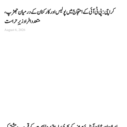
کراچی: پی ٹی آئی کے احتجاج میں پولیس اور کارکنان کے درمیان جھڑپ،
متعدد افراد زیرِ حراست
August 6, 2026
ایران اور عمان آبنائے ہرمز کے بحری راستے پر مفاہمت کے قریب، مشترکہ