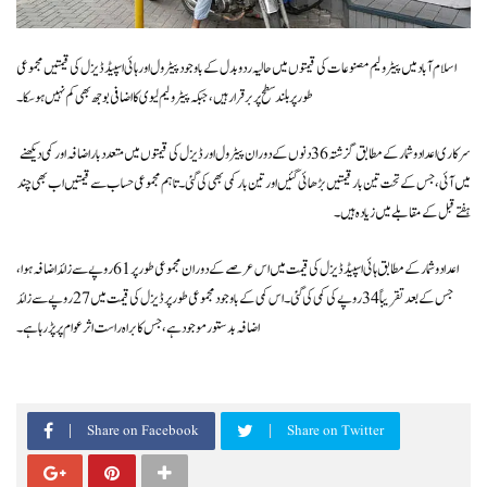
اسلام آباد میں پیٹرولیم مصنوعات کی قیمتوں میں حالیہ رد و بدل کے باوجود پیٹرول اور ہائی اسپیڈ ڈیزل کی قیمتیں مجموعی
طور پر بلند سطح پر برقرار ہیں، جبکہ پیٹرولیم لیوی کا اضافی بوجھ بھی کم نہیں ہو سکا۔
سرکاری اعداد و شمار کے مطابق گزشتہ 36 دنوں کے دوران پیٹرول اور ڈیزل کی قیمتوں میں متعدد بار اضافہ اور کمی دیکھنے
میں آئی، جس کے تحت تین بار قیمتیں بڑھائی گئیں اور تین بار کمی بھی کی گئی۔ تاہم مجموعی حساب سے قیمتیں اب بھی چند
ہفتے قبل کے مقابلے میں زیادہ ہیں۔
اعداد و شمار کے مطابق ہائی اسپیڈ ڈیزل کی قیمت میں اس عرصے کے دوران مجموعی طور پر 61 روپے سے زائد اضافہ ہوا،
جس کے بعد تقریباً 34 روپے کی کمی کی گئی۔ اس کمی کے باوجود مجموعی طور پر ڈیزل کی قیمت میں 27 روپے سے زائد
اضافہ بدستور موجود ہے، جس کا براہ راست اثر عوام پر پڑ رہا ہے۔
Share on Facebook
Share on Twitter