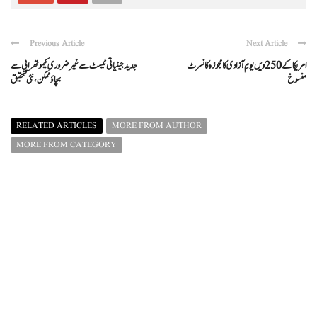
Previous Article
Next Article
امریکا کے 250ویں یومِ آزادی کا مجوزہ کانسرٹ
جدید جینیاتی ٹیسٹ سے غیر ضروری کیموتھراپی سے
منسوخ
بچاؤ ممکن، نئی تحقیق
RELATED ARTICLES
MORE FROM AUTHOR
MORE FROM CATEGORY