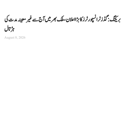
بریکنگ: گڈز ٹرانسپورٹرز کا بڑا اعلان، ملک بھر میں آج سے غیرمعینہ مدت کی
ہڑتال
August 8, 2026