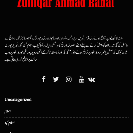
ہاٹ لائن نیوز پر شائع ہونے والی تمام خبریں، رپورٹس، تصاویر اور وڈیوز ہماری رپورٹنگ ٹیم اور مانیٹرنگ ذرائع سے
حاصل کی گئی ہیں۔ ان کو پبلش کرنے سے پہلے اسکے مصدقہ ذرائع کا ہرممکن خیال رکھا گیا ہے، تاہم کسی بھی خبر یا رپورٹ
میں ٹائپنگ کی غلطی یا غیرارادی طور پر شائع ہونے والی غلطی کی فوری اصلاح کرکے اسکی تردید یا درستگی فوری طور پر ویب
سائٹ پر شائع کردی جاتی ہے۔
Uncategorized
اسلام
اسلام آباد