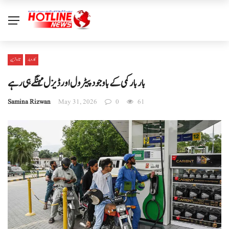
کاروبار
تازہ ترین
بار بار کمی کے باوجود پیٹرول اور ڈیزل مہنگے ہی رہے
Samina Rizwan
May 31, 2026
0
61