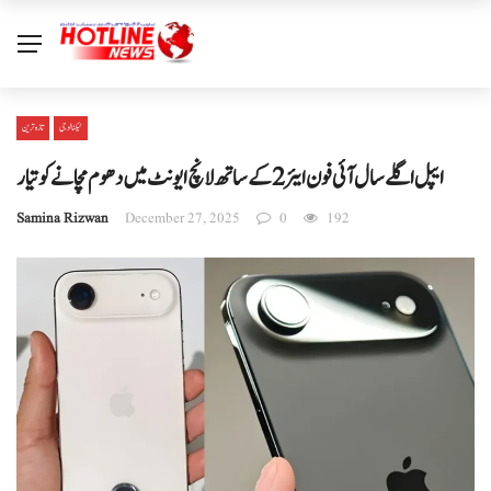
ٹیکنالوجی
تازہ ترین
ایپل اگلے سال آئی فون ایئر 2 کے ساتھ لانچ ایونٹ میں دھوم مچانے کو تیار
Samina Rizwan
December 27, 2025
0
192