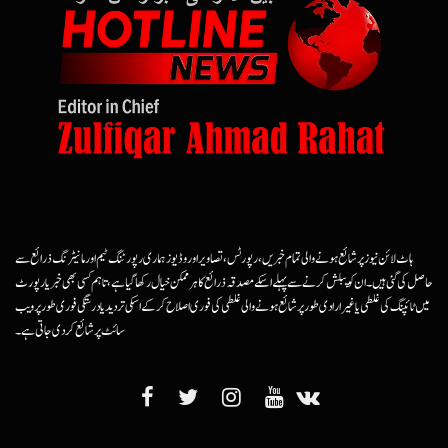
ہاٹ لائن نیوز پر شائع ہونے والی تمام خبریں، رپورٹس، تصاویر اور وڈیوز ہماری رپورٹنگ ٹیم اور مانیٹرنگ ذرائع سے
حاصل کی گئی ہیں۔ ان کو پبلش کرنے سے پہلے اسکے مصدقہ ذرائع کا ہرممکن خیال رکھا گیا ہے، تاہم کسی بھی خبر یا رپورٹ
میں ٹائپنگ کی غلطی یا غیرارادی طور پر شائع ہونے والی غلطی کی فوری اصلاح کرکے اسکی تردید یا درستگی فوری طور پر ویب
سائٹ پر شائع کردی جاتی ہے۔