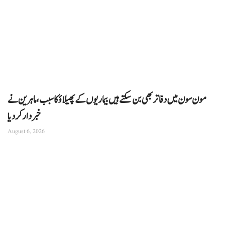
مون سون میں دفاتر بھی بن سکتے ہیں بیماریوں کے پھیلاؤ کا سبب، ماہرین نے
خبردار کر دیا
August 6, 2026