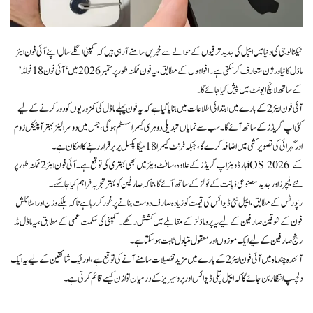
ٹیکنالوجی کی دنیا میں ایپل کی جدید ترقیوں کے حوالے سے خبریں سامنے آ رہی ہیں کہ کمپنی اگلے سال اپنے آئی فون ایئر
ماڈل کا نیا ورژن متعارف کر سکتی ہے۔ افواہوں کے مطابق، یہ فون ممکنہ طور پر ستمبر 2026 میں ‘آئی فون 18 فولڈ’
کے ساتھ لانچ ایونٹ میں پیش کیا جائے گا۔
آئی فون ایئر 2 کے بارے میں ابتدائی اطلاعات میں بتایا گیا ہے کہ یہ فون پہلے ماڈل کی کمزوریوں کو دور کرنے کے لیے
کئی اپ گریڈز کے ساتھ آئے گا۔ سب سے نمایاں تبدیلی دوہری کیمرا سسٹم ہوگی، جس میں دوسرا لینز بہتر آپٹیکل زوم
اور گہرائی کی تصویر کشی میں اضافہ کرے گا، جبکہ فرنٹ کیمرا 18 میگا پکسل پر برقرار رہنے کا امکان ہے۔
ہارڈویئر اپ گریڈز کے علاوہ، سافٹ ویئر میں بھی بہتری کی توقع ہے۔ آئی فون ایئر 2 ممکنہ طور پر iOS 2026 کے
نئے فیچرز اور جدید مصنوعی ذہانت کے ٹولز کے ساتھ آئے گا، تاکہ صارفین کو بہتر تجربہ فراہم کیا جا سکے۔
رپورٹس کے مطابق، ایپل نئی ڈیوائس کی قیمت کو زیادہ صارف دوست بنانے پر غور کر رہا ہے تاکہ ہلکے وزن اور اسٹائلش
فون کے شوقین صارفین کے لیے یہ پرو ماڈلز کے مقابلے میں کشش رکھے۔ کمپنی کی حکمت عملی کے مطابق، یہ ماڈل مڈ
رینج صارفین کے لیے ایک موزوں اور معقول متبادل ثابت ہو سکتا ہے۔
آئندہ چند ماہ میں آئی فون ایئر 2 کے بارے میں مزید تفصیلات سامنے آنے کی توقع ہے، اور ٹیک شائقین کے لیے یہ ایک
دلچسپ انتظار بن جائے گا کہ ایپل پتلی ڈیوائس اور پرو سیریز کے درمیان توازن کیسے قائم کرتی ہے۔