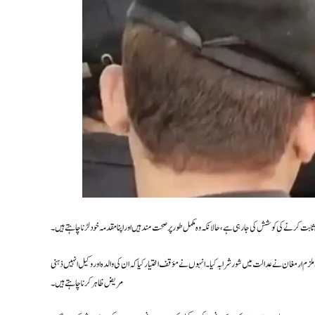
 کرنے کی کوشش کی جا رہی ہے، حالانکہ وہ مکمل طور پر صحت مند ہیں اور اپنا مقدمہ خود لڑنا چاہتے ہیں۔
م ارمغان نے عدالت میں شور شرابہ کیا۔ انہوں نے مؤقف اختیار کیا کہ ان کی والدہ اور وکیل انہیں ذہنی
مریض ظاہر کرنا چاہتے ہیں۔