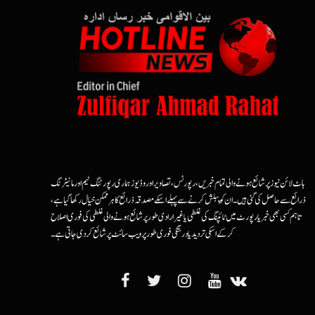
ہاٹ لائن نیوز پر شائع ہونے والی تمام خبریں، رپورٹس، تصاویر اور وڈیوز ہماری رپورٹنگ ٹیم اور مانیٹرنگ
ذرائع سے حاصل کی گئی ہیں۔ ان کو پبلش کرنے سے پہلے اسکے مصدقہ ذرائع کا ہرممکن خیال رکھا گیا ہے،
تاہم کسی بھی خبر یا رپورٹ میں ٹائپنگ کی غلطی یا غیرارادی طور پر شائع ہونے والی غلطی کی فوری اصلاح
کرکے اسکی تردید یا درستگی فوری طور پر ویب سائٹ پر شائع کردی جاتی ہے۔