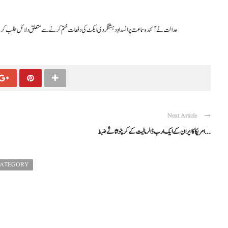
عدالت نے آئندہ سماعت پر انسدادِ دہشتگردی ایکٹ کی دفعات ختم کرنے سے متعلق دلائل طلب کر لیے
Next Article
امریکا کا ایران کے ایک ارب ڈالر مالیت کے کرپٹو اثاثے ضبط ...
CATEGORY