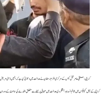
کراچی: مصطفیٰ عامر قتل کیس کے مرکزی ملزم ارمغان نے عدالت میں دعویٰ کیا ہے کہ انہیں ذہنی مریض ثابت
کراچی کے جیل کمپلیکس میں قائم انسدادِ دہشتگردی عدالت میں صحافی پر حملے سے متعلق مقدمے کی سماعت کے دوران ملز