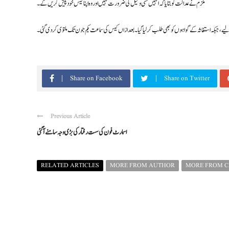
ملزم نے عدالت کو بتایا کہ انہیں کسی وکیل کی ضرورت نہیں اور وہ اپنا کیس خود پیش کریں گے۔
، جبکہ استغاثہ کے گواہوں کو بھی طلب کر لیا گیا۔ بعدازاں کیس کی سماعت یکم جون تک ملتوی کردی گئی۔
Share on Facebook
Share on Twitter
Previous Article
اسمارٹ فون کی سست رفتار کی بڑی وجہ سامنے آگئی
RELATED ARTICLES
MORE FROM AUTHOR
MORE FROM 