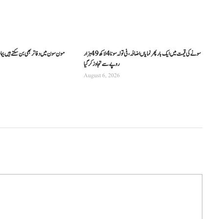
سونے کی قیمت میں ایک بار پھر نمایاں اضافہ، فی تولہ سونا 4 لاکھ 49 ہزار
مون سون میں دفاتر بھی بن سکتے ہیں بیما
روپے سے تجاوز کرگیا
August 6, 2026