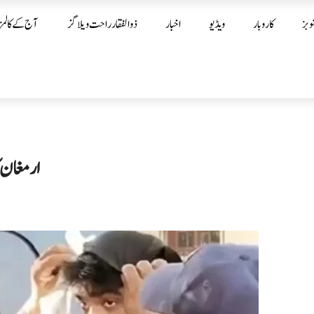
وبز
کاروبار
ویڈیو
اخبار
ذوالفقار راحت ویلاگز
آج کے کالمز
ارمغان ک