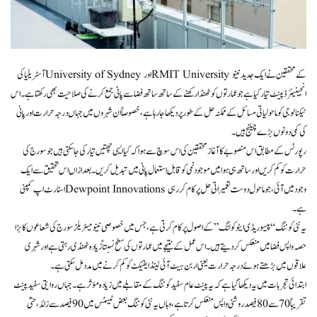
آسٹریلیا کی University of Sydney اور RMIT University کے محققین نے ایک جدید نینو
انجینیئرڈ پینٹ تیار کیا ہے جو عمارتوں کو ٹھنڈا رکھنے کے ساتھ ساتھ فضا سے پانی جمع کرنے کی صلاحیت بھی رکھتا ہے۔ اس
ٹیکنالوجی کو ماحولیاتی مسائل کے ممکنہ حل کے طور پر دیکھا جا رہا ہے، خصوصاً ان شہروں میں جہاں درجہ حرارت اور پانی
کی کمی دونوں بڑے چیلنج ہیں۔
رپورٹس کے مطابق اس منصوبے کا آغاز محققین کی اس سوچ سے ہوا کہ کیا ایسی چھتیں تیار کی جا سکتی ہیں جو سورج کی
حرارت کو کم کریں اور ساتھ ہی ہوا میں موجود نمی کو قابلِ استعمال پانی میں تبدیل کریں۔ بعد ازاں اس تحقیق سے ایک
اسٹارٹ اپ کمپنی Dewpoint Innovations وجود میں آئی، جو ماحول دوست تعمیراتی حل پر کام کر رہی
ہے۔
یہ نئی کوٹنگ “پیسو ریڈی ایٹو کولنگ” کے اصول پر کام کرتی ہے، جس میں خصوصی نینو میٹریلز سورج کی شعاعوں کا بڑا
حصہ واپس فضا میں منعکس کر دیتے ہیں۔ اس عمل کے نتیجے میں عمارتوں کی سطح نسبتاً زیادہ ٹھنڈی رہتی ہے اور شہری
علاقوں میں بڑھتے ہوئے درجہ حرارت یعنی اربن ہیٹ آئی لینڈ ایفیکٹ کو کم کرنے میں مدد مل سکتی ہے۔
ابتدائی تجربات میں یہ دیکھا گیا ہے کہ یہ پینٹ عام سفید کوٹنگ کے مقابلے میں زیادہ مؤثر ہے۔ جہاں روایتی سفید پینٹ
تقریباً 70 سے 80 فیصد روشنی واپس منعکس کرتا ہے، وہاں یہ نئی کوٹنگ بعض ٹیسٹس میں 90 فیصد سے زائد، حتیٰ