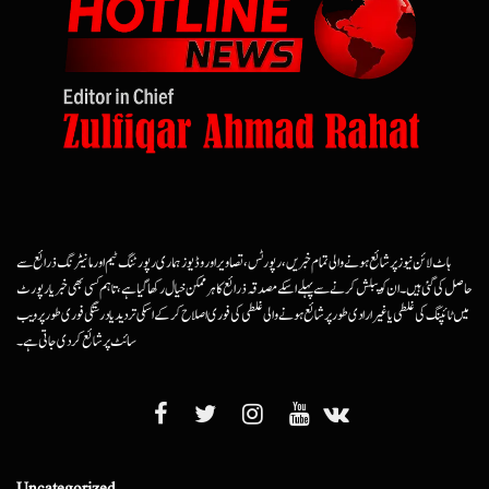
ہاٹ لائن نیوز پر شائع ہونے والی تمام خبریں، رپورٹس، تصاویر اور وڈیوز ہماری رپورٹنگ ٹیم اور مانیٹرنگ ذرائع سے
حاصل کی گئی ہیں۔ ان کو پبلش کرنے سے پہلے اسکے مصدقہ ذرائع کا ہرممکن خیال رکھا گیا ہے، تاہم کسی بھی خبر یا رپورٹ
میں ٹائپنگ کی غلطی یا غیرارادی طور پر شائع ہونے والی غلطی کی فوری اصلاح کرکے اسکی تردید یا درستگی فوری طور پر ویب
سائٹ پر شائع کردی جاتی ہے۔