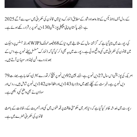
2025 کے رول آف لا انڈیکس کے تازہ اعداد و شمار کے مطابق ڈنمارک دنیا میں قانون کی حکمرانی میں سب سے آگے
ہے، جبکہ پاکستان اپنی پچھلی پوزیشن 130 ویں نمبر پر برقرار رکھے ہوئے ہے۔
ورلڈ جسٹس پروجیکٹ (WJP) کی رپورٹ میں بتایا گیا ہے کہ گزشتہ سال کے مقابلے میں دنیا کے 68 فیصد ممالک
میں قانون کی حکمرانی میں کمی واقع ہوئی ہے۔ رپورٹ میں یہ بھی ذکر کیا گیا کہ ڈنمارک مسلسل پہلے نمبر پر ہے، اس کے
بعد ناروے، فن لینڈ اور سویڈن آتے ہیں۔
امریکہ کی پوزیشن اس سال 27 ویں نمبر پر ہے، جبکہ چین 92 ویں نمبر پر پہنچ کر قدرے بہتری دکھا رہا ہے۔ بھارت 79
ویں نمبر پر ہے۔ فہرست کے نچلے حصے میں وینزویلا 143 ویں اور افغانستان 142 ویں نمبر پر شامل ہیں۔ روس اور
سوڈان نے بھی واضح کمی دیکھی ہے۔
رپورٹ میں خدشہ ظاہر کیا گیا ہے کہ دنیا بھر میں حکومتی طاقت پر قدغنوں میں کمی اور آمریت کے رجحانات کے باعث
قانون کی حکمرانی خطرے میں ہے۔