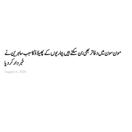
مون سون میں دفاتر بھی بن سکتے ہیں بیماریوں کے پھیلاؤ کا سبب، ماہرین نے
خبردار کر دیا
August 6, 2026