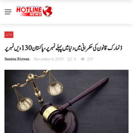
تازہ ترین
ڈنمارک قانون کی حکمرانی میں دنیا میں پہلے نمبر پر، پاکستان 130 ویں نمبر پر
Samina Rizwan
November 4, 2025
0
229