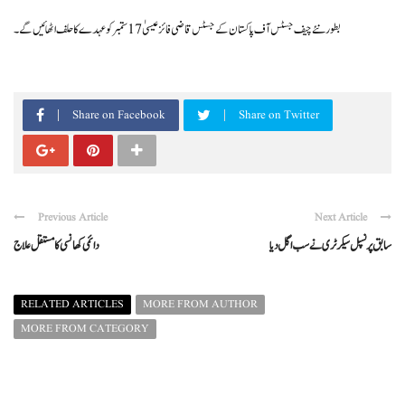
بطور نئے چیف جسٹس آف پاکستان کے جسٹس قاضی فائز عیسیٰ 17 ستمبر کو عہدے کا حلف اٹھائیں گے ۔
Share on Facebook
Share on Twitter
Previous Article
Next Article
سابق پرنسپل سیکرٹری نے سب اگل دیا
دائمی کھانسی کا مستقل علاج
RELATED ARTICLES
MORE FROM AUTHOR
MORE FROM CATEGORY