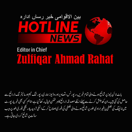
ہاٹ لائن نیوز پر شائع ہونے والی تمام خبریں، رپورٹس، تصاویر اور وڈیوز ہماری رپورٹنگ ٹیم اور مانیٹرنگ ذرائع سے
حاصل کی گئی ہیں۔ ان کو پبلش کرنے سے پہلے اسکے مصدقہ ذرائع کا ہرممکن خیال رکھا گیا ہے، تاہم کسی بھی خبر یا رپورٹ
میں ٹائپنگ کی غلطی یا غیرارادی طور پر شائع ہونے والی غلطی کی فوری اصلاح کرکے اسکی تردید یا درستگی فوری طور پر ویب
سائٹ پر شائع کردی جاتی ہے۔