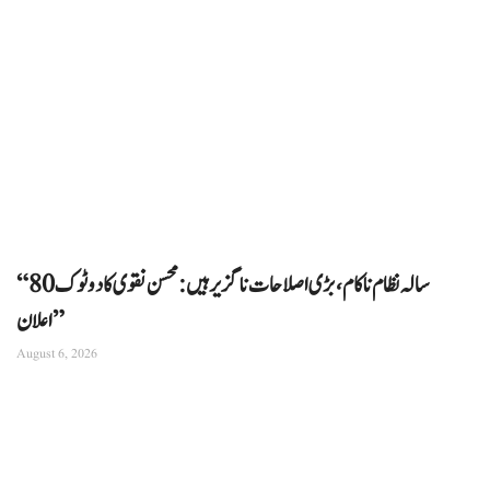
“80 سالہ نظام ناکام، بڑی اصلاحات ناگزیر ہیں: محسن نقوی کا دوٹوک
اعلان”
August 6, 2026