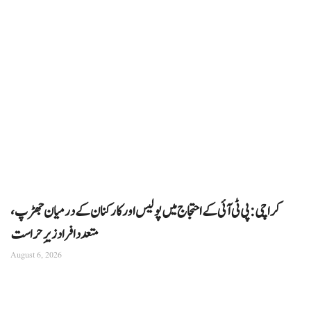
کراچی: پی ٹی آئی کے احتجاج میں پولیس اور کارکنان کے درمیان جھڑپ،
متعدد افراد زیرِ حراست
August 6, 2026