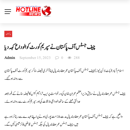
پاکستان
چیف جسٹس آف پاکستان نے سپریم کورٹ کو الوداع کہہ دیا
Admin
September 15, 2023
0
288
اسلام آباد: ( ہاٹ لائن نیوز) چیف جسٹس آف پاکستان عمر عطاء بندیال اپنا آخری فیصلہ سنا کر سپریم کورٹ آف پاکستان
سے روانہ ہوگئے۔
چیف جسٹس عمر عطاء بندیال نے سابق وزیر اعظم عمران خان کی درخواست پر نیب ترامیم کیس کا فیصلہ سنانے کے فورا بعد
عدالتی عملے کے ساتھ الوداعی ملاقات کی اور سپریم کورٹ سے روانہ ہوئے۔
واضح رہے کہ چیف جسٹس آف پاکستان عمرعطاء بندیال مدت ملازمت پوری ہونے پر اپنے عہدے سے ریٹائرہورہے
ہیں، چیف جسٹس عمر عطا بندیال کی جگہ جسٹس قاضی فائز عیسیٰ لیں گے۔