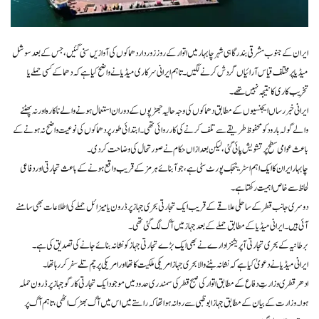
ایران کے جنوب مشرقی بندرگاہی شہر چابہار میں اتوار کے روز زور دار دھماکوں کی آوازیں سنی گئیں، جس کے بعد سوشل
میڈیا پر مختلف قیاس آرائیاں گردش کرنے لگیں۔ تاہم ایرانی سرکاری میڈیا نے واضح کیا ہے کہ دھماکے کسی حملے یا
تخریب کاری کا نتیجہ نہیں تھے۔
ایرانی خبر رساں ایجنسیوں کے مطابق دھماکوں کی وجہ حالیہ جھڑپوں کے دوران استعمال ہونے والے ناکارہ اور نہ پھٹنے
والے گولہ بارود کو محفوظ طریقے سے تلف کرنے کی کارروائی تھی۔ ابتدائی طور پر دھماکوں کی نوعیت واضح نہ ہونے کے
باعث عوامی سطح پر تشویش پائی گئی، لیکن بعد ازاں حکام نے صورتحال کی وضاحت کردی۔
چابہار ایران کا ایک اہم اسٹریٹجک پورٹ سٹی ہے، جو آبنائے ہرمز کے قریب واقع ہونے کے باعث تجارتی اور دفاعی
لحاظ سے خاص اہمیت رکھتا ہے۔
دوسری جانب قطر کے ساحلی علاقے کے قریب ایک تجارتی بحری جہاز پر ڈرون یا میزائل حملے کی اطلاعات بھی سامنے
آئی ہیں۔ ایرانی میڈیا کے مطابق حملے کے بعد جہاز میں آگ لگ گئی تھی۔
برطانیہ کے بحری تجارتی آپریشنز ادارے نے بھی ایک بڑے تجارتی جہاز کو نشانہ بنائے جانے کی تصدیق کی ہے۔
ایرانی میڈیا نے دعویٰ کیا ہے کہ نشانہ بننے والا بحری جہاز امریکی ملکیت کا تھا اور امریکی پرچم تلے سفر کر رہا تھا۔
ادھر قطری وزارتِ دفاع کے مطابق اتوار کی صبح قطر کی سمندری حدود میں موجود ایک تجارتی کارگو جہاز پر ڈرون حملہ
ہوا۔ وزارت کے بیان کے مطابق جہاز ابو ظبی سے روانہ ہوا تھا کہ راستے میں اس میں آگ بھڑک اٹھی، تاہم آگ پر