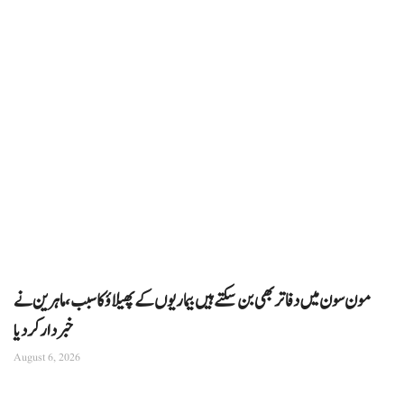
مون سون میں دفاتر بھی بن سکتے ہیں بیماریوں کے پھیلاؤ کا سبب، ماہرین نے
خبردار کر دیا
August 6, 2026