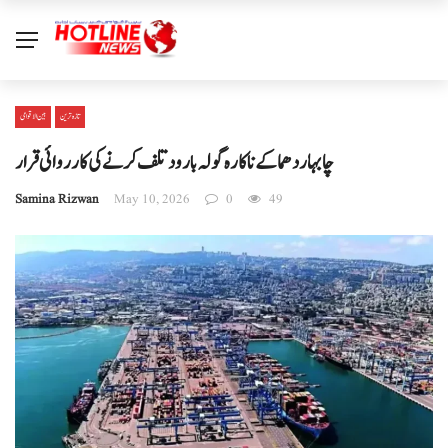
تازہ ترین
بین الا قوامی
چابہار دھماکے ناکارہ گولہ بارود تلف کرنے کی کارروائی قرار
Samina Rizwan
May 10, 2026
0
49