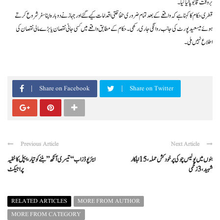
بروقت قابو پالیا گیا۔
قطری حکام کا کہنا ہے کہ واقعے کے بعد تمام ضروری حفاظتی اقدامات کیے گئے اور جہاز نے دوبارہ اپنا سفر شروع کرتے
ہوئے میسعید پورٹ کی جانب روانگی جاری رکھی۔ حکام کے مطابق واقعے میں کسی جانی نقصان یا بڑے مالی نقصان کی
اطلاع نہیں ملی۔
Share on Facebook
Share on Twitter
Previous Article
Next Article
بنوں میں پولیس چوکی پر خودکش حملہ، 15 اہلکار
ایئر پوڈز اب “تیسری آنکھ” بننے کو تیار، ایپل کا خفیہ
شہید، 3 زخمی
پراجیکٹ
RELATED ARTICLES
MORE FROM AUTHOR
MORE FROM CATEGORY