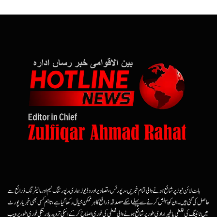
ہاٹ لائن نیوز پر شائع ہونے والی تمام خبریں، رپورٹس، تصاویر اور وڈیوز ہماری رپورٹنگ ٹیم اور مانیٹرنگ ذرائع سے
حاصل کی گئی ہیں۔ ان کو پبلش کرنے سے پہلے اسکے مصدقہ ذرائع کا ہرممکن خیال رکھا گیا ہے، تاہم کسی بھی خبر یا رپورٹ
میں ٹائپنگ کی غلطی یا غیرارادی طور پر شائع ہونے والی غلطی کی فوری اصلاح کرکے اسکی تردید یا درستگی فوری طور پر ویب