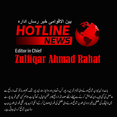
ہاٹ لائن نیوز پر شائع ہونے والی تمام خبریں، رپورٹس، تصاویر اور وڈیوز ہماری رپورٹنگ ٹیم اور مانیٹرنگ ذرائع سے
حاصل کی گئی ہیں۔ ان کو پبلش کرنے سے پہلے اسکے مصدقہ ذرائع کا ہرممکن خیال رکھا گیا ہے، تاہم کسی بھی خبر یا رپورٹ
میں ٹائپنگ کی غلطی یا غیرارادی طور پر شائع ہونے والی غلطی کی فوری اصلاح کرکے اسکی تردید یا درستگی فوری طور پر ویب
سائٹ پر شائع کردی جاتی ہے۔