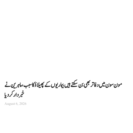
مون سون میں دفاتر بھی بن سکتے ہیں بیماریوں کے پھیلاؤ کا سبب، ماہرین نے
خبردار کر دیا
August 6, 2026