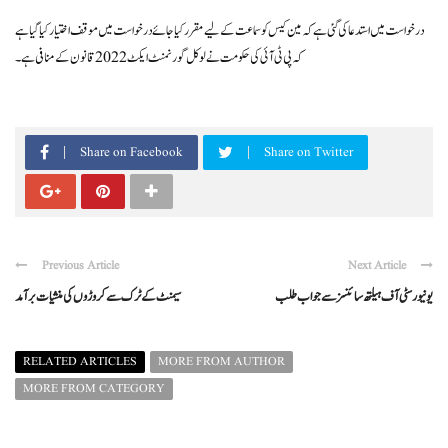
درخواست میں استدعا کی گئی ہے کہ مین کیس کو سماعت کے لیے مقرر کیا جائے درخواست میں موقف اختیار کیا گیا ہے
کہ پی ٹی آئی کی حکومت نے لوکل گورنمنٹ ایکٹ 2022 قانون کے منافی ہے ۔
Share on Facebook
Share on Twitter
Previous Article
Next Article
یونیورسٹی آف ہیلتھ سائنسزسے جواب طلب
سیمنٹ کےٹرک سےکروڑوں کی منشیات برآمد
RELATED ARTICLES
MORE FROM AUTHOR
MORE FROM CATEGORY