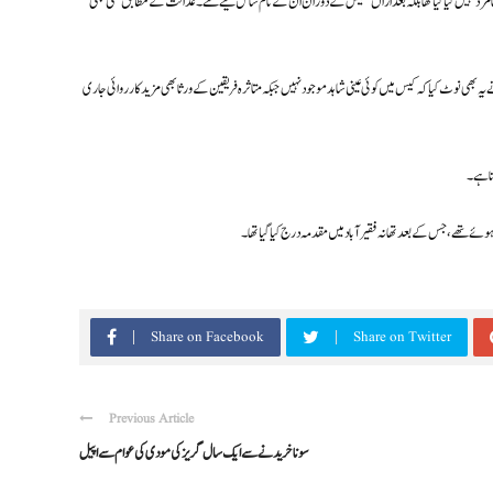
 نامزد نہیں کیا گیا تھا بلکہ بعد ازاں تفتیش کے دوران ان کے نام شامل کیے گئے۔ عدالت کے مطابق کسی بھی
ے یہ بھی نوٹ کیا کہ کیس میں کوئی عینی شاہد موجود نہیں جبکہ متاثرہ فریقین کے ورثا بھی مزید کارروائی جاری
تا ہے۔
Share on Facebook
Share on Twitter
Previous Article
سونا خریدنے سے ایک سال گریز کی مودی کی عوام سے اپیل