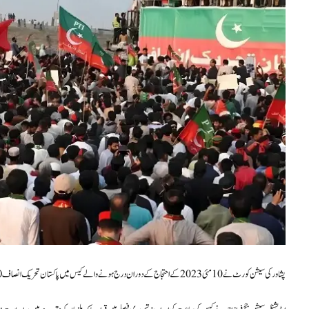
پشاور کی سیشن کورٹ نے 10 مئی 2023 کے احتجاج کے دوران درج ہونے والے کیس میں پاکستان تحریک انصاف (پی ٹی آئی) کے رہنما عرفان سلیم سمیت 74 افراد کو بری کر دیا ہے۔