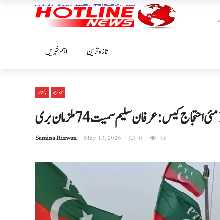
تازہ ترین
اہم خبریں
تازہ ترین
پاکستان
Samina Rizwan
May 13, 2026
0
66