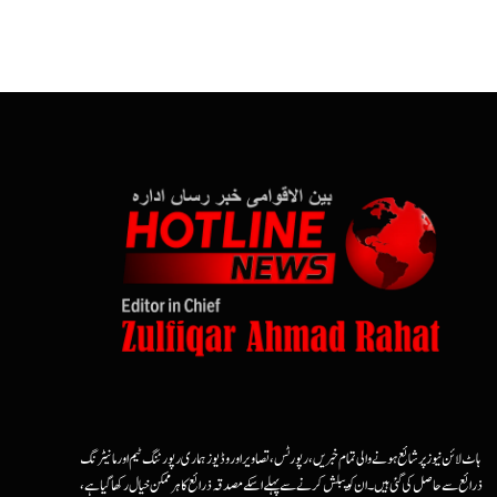
ہاٹ لائن نیوز پر شائع ہونے والی تمام خبریں، رپورٹس، تصاویر اور وڈیوز ہماری رپورٹنگ ٹیم اور مانیٹرنگ
ذرائع سے حاصل کی گئی ہیں۔ ان کو پبلش کرنے سے پہلے اسکے مصدقہ ذرائع کا ہرممکن خیال رکھا گیا ہے،