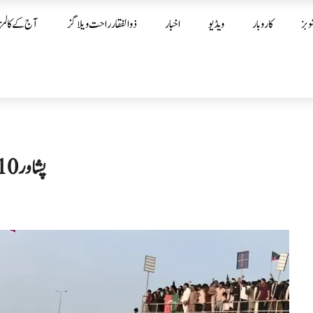
وبز
کاروبار
ویڈیو
اخبار
ذوالفقار راحت ویلاگز
آج کے کالمز
پشاور 10 مئی احتجاج کیس: عرفان سلیم سمیت 74 ملزمان بری