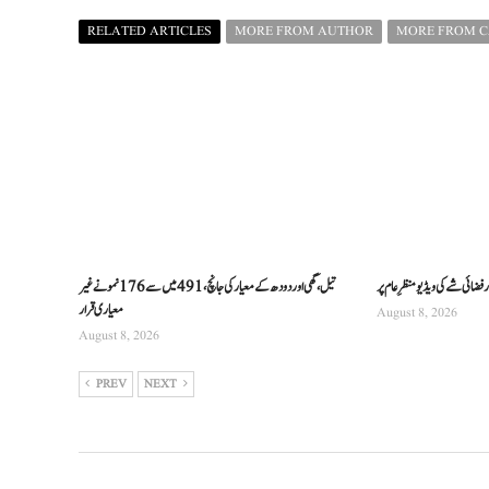
RELATED ARTICLES
MORE FROM AUTHOR
MORE FROM 
فضائی شے کی ویڈیو منظرِ عام پر
تیل، گھی اور دودھ کے معیار کی جانچ، 491 میں سے 176 نمونے غیر
معیاری قرار
August 8, 2026
August 8, 2026
PREV
NEXT