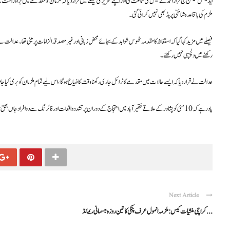
ایڈیشنل سیشن جج فراز احمد نے کیس کی سماعت کی اور اپنے تحریری فیصلے میں قرار دیا کہ ملزمان کو مقدمے میں براہ راست
ملزم کی باقاعدہ شناختی پریڈ بھی نہیں کرائی گئی۔
فیصلے میں مزید کہا گیا کہ استغاثہ کا مقدمہ ٹھوس شواہد کے بجائے محض زبانی اور غیر مصدقہ الزامات پر مبنی تھا۔ عدالت ن
رکھنے میں دلچسپی نہیں رکھتے۔
عدالت نے قرار دیا کہ ایسے حالات میں مقدمے کا ٹرائل جاری رکھنا وقت کا ضیاع ہوگا، اس لیے تمام ملزمان کو بری کیا جا
یاد رہے کہ 10 مئی کو پشاور کے علاقے فقیر آباد میں احتجاج کے دوران پرتشدد واقعات اور فائرنگ سے دو افراد جاں بحق ہوئے تھے، جس کے بعد تھانہ فقیر آباد میں مقدمہ درج کیا گیا تھا۔
Next Article
کراچی منشیات کیس: ملزمہ انمول عرف پنکی کا تین روزہ جسمانی ریمانڈ ...