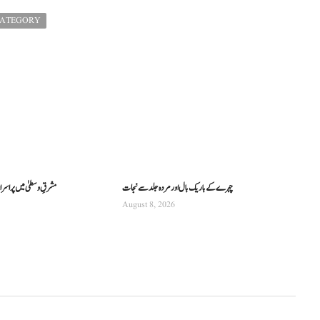
CATEGORY
چہرے کے باریک بال اور مردہ جلد سے نجات
مشرقِ وسطیٰ میں پراسرار 
August 8, 2026