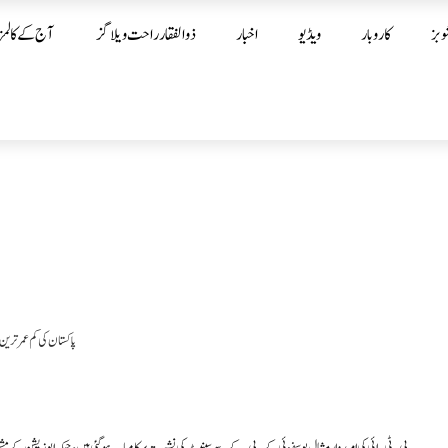
وبز
کاروبار
ویڈیو
اخبار
ذوالفقار راحت ویلاگز
آج کے کالمز