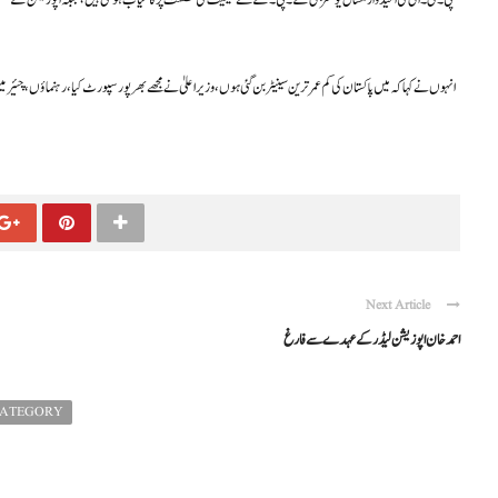
انہوں نے کہا کہ میں پاکستان کی کم عمر ترین سینیٹر بن گئی ہوں، وزیراعلیٰ نے مجھے بھرپور سپورٹ کیا، رہنماؤں، چئیرم
Next Article
احمد خان اپوزیشن لیڈر کے عہدے سے فارغ
CATEGORY