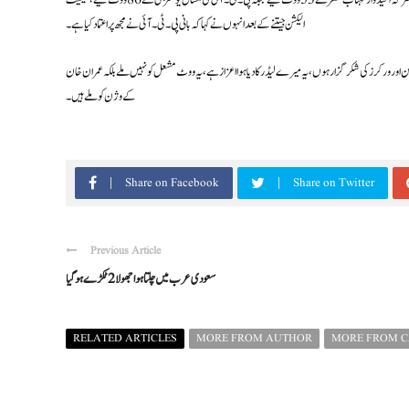
پی۔ٹی۔ائی کی امیدوار مشال یوسفزئی کے۔پی۔کے سے سینیٹ کی نشست پر کامیاب ہو گئی ہیں، جبکہ اپوزیشن کے مشترکہ امیدوار مہتاب ظفر نے 53 ووٹ لیے جبکہ پی۔ ٹی۔ آئی کی مشال یوسفزئی نے 86 ووٹ لیے، سینیٹ
الیکشن جیتنے کے بعد انہوں نے کہا کہ بانی پی۔ ٹی۔ آئی نے مجھ پر اعتماد کیا ہے۔
ین اور ورکرز کی شکر گزار ہوں، یہ میرے لیڈر کا دیا ہوا اعزاز ہے، یہ ووٹ مشعل کو نہیں ملے بلکہ عمران خان
کے وژن کو ملے ہیں۔
Share on Facebook
Share on Twitter
Previous Article
سعودی عرب میں چلتا ہوا جھولا 2 ٹکڑے ہو گیا
RELATED ARTICLES
MORE FROM AUTHOR
MORE FROM 