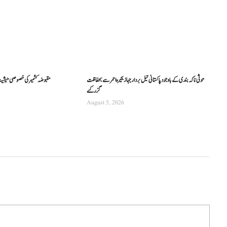
حوثی ناکہ بندی کے باوجود پاکستانی تیل بردار جہاز بحیرہ احمر سے بحفاظت
مقبوضہ کشمیر کی خصوصی حیثیت ختم کی
گزر گئے
August 5, 2026