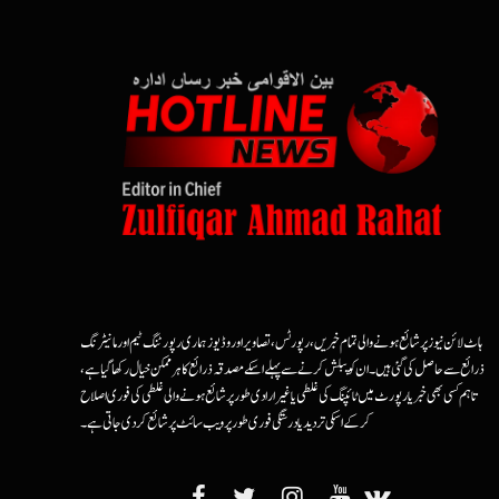
ہاٹ لائن نیوز پر شائع ہونے والی تمام خبریں، رپورٹس، تصاویر اور وڈیوز ہماری رپورٹنگ ٹیم اور مانیٹرنگ
ذرائع سے حاصل کی گئی ہیں۔ ان کو پبلش کرنے سے پہلے اسکے مصدقہ ذرائع کا ہرممکن خیال رکھا گیا ہے،
تاہم کسی بھی خبر یا رپورٹ میں ٹائپنگ کی غلطی یا غیرارادی طور پر شائع ہونے والی غلطی کی فوری اصلاح
کرکے اسکی تردید یا درستگی فوری طور پر ویب سائٹ پر شائع کردی جاتی ہے۔