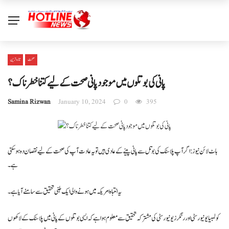
صحت
تازہ ترین
پانی کی بوتلوں میں موجود پانی صحت کے لیے کتنا خطرناک ؟
Samina Rizwan
January 10, 2024
0
395
ہاٹ لائن نیوز : اگر آپ پلاسٹک کی بوتل سے پانی پینے کے عادی ہیں تو یہ عادت آپ کی صحت کے لیے نقصان دہ ہو سکتی
ہے۔
یہ انتباہ امریکہ میں ہونے والی ایک طبی تحقیق سے سامنے آیا ہے۔
کولمبیا یونیورسٹی اور رٹگرز یونیورسٹی کی مشترکہ تحقیق سے معلوم ہوا ہے کہ ایسی بوتلوں کے پانی میں پلاسٹک کے لاکھوں