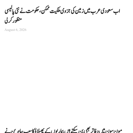
اب سعودی عرب میں زمین کی جزوی ملکیت ممکن، حکومت نے نئی پالیسی
منظور کرلی
August 6, 2026
مون سون میں دفاتر بھی بن سکتے ہیں بیماریوں کے پھیلاؤ کا سبب، ماہرین نے