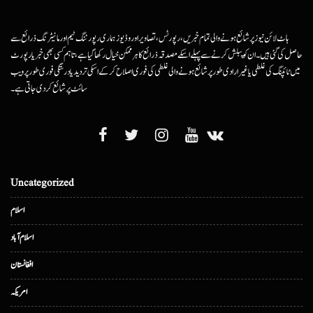
ہاٹ لائن نیوز پر شائع ہونے والی تمام خبریں، رپورٹس، تصاویر اور وڈیوز ہماری رپورٹنگ ٹیم اور مانیٹرنگ ذرائع سے
حاصل کی گئی ہیں۔ ان کو پبلش کرنے سے پہلے اسکے مصدقہ ذرائع کا ہرممکن خیال رکھا گیا ہے، تاہم کسی بھی خبر یا رپورٹ
میں ٹائپنگ کی غلطی یا غیرارادی طور پر شائع ہونے والی غلطی کی فوری اصلاح کرکے اسکی تردید یا درستگی فوری طور پر ویب
سائٹ پر شائع کردی جاتی ہے۔
Uncategorized
اسلام
اسلام آباد
افغانستان
امریکہ