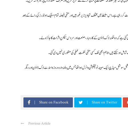
سے اپیل کی کہ غیر مصدقہ معلومات پر یقین کرنے سے گریز کریں اور صرف مستند ذرائع پر بھروسہ کریں۔
رہی ہے۔ اس سلسلے میں مختلف تجاویز زیر غور ہیں اور حتمی فیصلہ تمام اسٹیک ہولڈرز کی رائے کے بعد
 گئی ہے کہ وہ ممکنہ لاک ڈاؤن کے کاروبار، صنعت اور سروس سیکٹر پر اثرات کا جائزہ لے۔
شامل ہو سکتے ہیں، تاہم ابھی تک کسی حتمی حکمت عملی کی منظوری نہیں دی گئی۔
قبل سوشل میڈیا پر ایک مبینہ نوٹیفکیشن وائرل ہوا تھا جس میں ہفتہ وار دو روزہ اسمارٹ لاک ڈاؤن اور دیگر
Share on Facebook
Share on Twitter
Previous Article