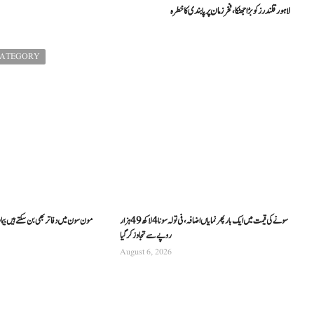
لاہور قلندرز کو بڑا جھٹکا، فخر زمان پر پابندی کا خطرہ
CATEGORY
سونے کی قیمت میں ایک بار پھر نمایاں اضافہ، فی تولہ سونا 4 لاکھ 49 ہزار
مون سون میں دفاتر بھی بن سکتے ہیں بیما
روپے سے تجاوز کرگیا
August 6, 2026