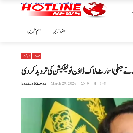
تازہ ترین
اہم خبریں
تازہ ترین
اہم خبریں
 نے جعلی اسمارٹ لاک ڈاؤن نوٹیفکیشن کی تردید کر دی
Samina Rizwan
March 29, 2026
0
148