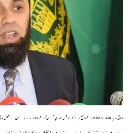
وفاقی وزیرِ اطلاعات عطااللہ تارڑ نے واضح کیا ہے کہ سوشل میڈیا پر گردش کرنے والا اسمارٹ لاک ڈاؤن سے متعلق نوٹیف