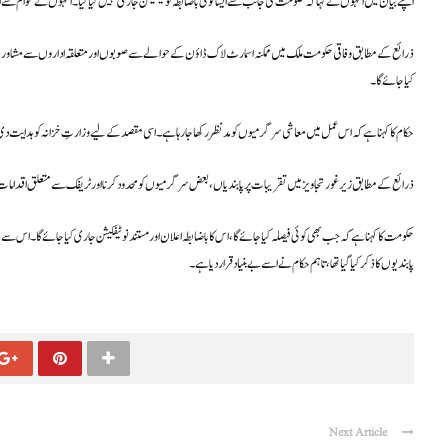
اپنے بیان میں انہوں نے کہا کہ حکومت کی جانب سے ایسا کوئی باضابطہ نوٹیفکیشن جاری نہیں کیا گیا۔ انہوں نے عوام 
ذرائع کے مطابق وفاقی حکومت ملک میں ممکنہ اسمارٹ لاک ڈاؤن کے حوالے سے صوبوں اور متعلقہ اداروں سے مشاورت کر 
کیا جائے گا۔
حکام کا کہنا ہے کہ اس عمل میں معاشی سرگرمیوں کو مدنظر رکھا جا رہا ہے۔ اسی مقصد کے لیے وزارتِ خزانہ کو ہدایت دی
ذرائع کے مطابق زیر غور تجاویز میں تقریبات پر پابندیاں، بعض سرگرمیوں کو محدود کرنا اور ٹریفک سے متعلق اقدامات 
حکومت کا کہنا ہے کہ جب بھی کوئی فیصلہ کیا جائے گا، اس کا باضابطہ اعلان اور مستند نوٹیفکیشن جاری کیا جائے گا۔ اس سے 
پابندیوں کا ذکر کیا گیا تھا، تاہم حکام نے اسے بے بنیاد قرار دیا ہے۔
Next Article