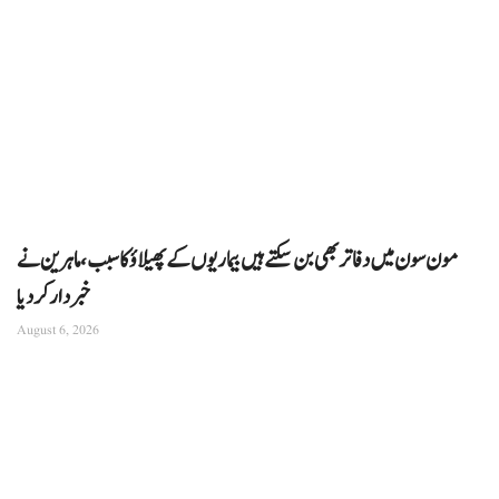
مون سون میں دفاتر بھی بن سکتے ہیں بیماریوں کے پھیلاؤ کا سبب، ماہرین نے
خبردار کر دیا
August 6, 2026