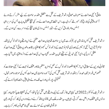
وفاقی آئینی عدالت نے معروف صحافی ارشد شریف کے قتل سے متعلق مقدمہ سماعت کے لیے مقرر کرتے ہوئے
آئندہ پیشی کی تاریخ 3 دسمبر طے کر دی ہے۔ اس سلسلے میں عدالت نے دو رکنی بینچ تشکیل دیا ہے جس کی سربراہی
جسٹس عامر فاروق کریں گے، جبکہ جسٹس روزی خان بینچ کے دوسرے رکن ہوں گے۔
ارشد شریف قتل کیس ابتدا میں سپریم کورٹ میں زیرِ سماعت تھا جہاں عدالتِ عظمیٰ نے اس واقعے پر ازخود نوٹس لیا تھا۔
تاہم 27ویں آئینی ترمیم کے بعد ایسی تمام نوعیت کے ازخود نوٹس کیسز کا اختیار باقاعدہ طور پر وفاقی آئینی عدالت کو
منتقل کر دیا گیا۔ اسی آئینی تبدیلی کے نتیجے میں یہ مقدمہ بھی اب اس نئی عدالت کے دائرہ اختیار میں آ گیا ہے۔
قانونی ماہرین کے مطابق اس ترمیم کا مقصد ازخود نوٹس کے عمل کو مزید منظم بنانا اور مختلف نوعیت کے آئینی معاملات کو
مخصوص فورمز تک محدود کرنا تھا۔ ارشد شریف قتل کیس کی آئندہ سماعت میں عدالت کیس کی موجودہ صورتحال،
تفتیشی رپورٹوں اور اب تک ہونے والی پیش رفت کا جائزہ لے گی۔
ارشد شریف کو اکتوبر 2022 میں کینیا میں فائرنگ کے ایک واقعے میں قتل کیا گیا تھا، جس کی تحقیقات پاکستان اور کینیا
دونوں میں مختلف مراحل سے گزرتی رہی ہیں۔ یہ مقدمہ ملک میں قانون نافذ کرنے والے اداروں کی کارکردگی اور بین
الاقوامی تعاون کے حوالے سے بھی خاصی توجہ کا مرکز رہا ہے۔