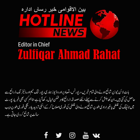
ہاٹ لائن نیوز پر شائع ہونے والی تمام خبریں، رپورٹس، تصاویر اور وڈیوز ہماری رپورٹنگ ٹیم اور مانیٹرنگ ذرائع سے
حاصل کی گئی ہیں۔ ان کو پبلش کرنے سے پہلے اسکے مصدقہ ذرائع کا ہرممکن خیال رکھا گیا ہے، تاہم کسی بھی خبر یا رپورٹ
میں ٹائپنگ کی غلطی یا غیرارادی طور پر شائع ہونے والی غلطی کی فوری اصلاح کرکے اسکی تردید یا درستگی فوری طور پر ویب
سائٹ پر شائع کردی جاتی ہے۔