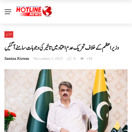
تازہ ترین
وزیراعظم کے خلاف تحریک عدم اعتماد میں تاخیر کی وجوہات سامنے آ گئیں
Samina Rizwan
November 3, 2025
0
148