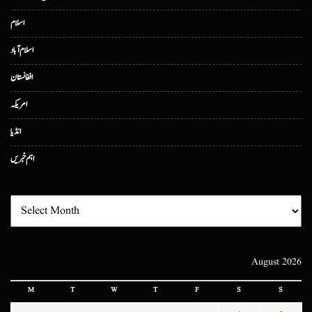
اسلام
اسلام آباد
افغانستان
امریکہ
انڈیا
اہم خبریں
August 2026
M
T
W
T
F
S
S