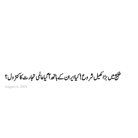
خلیج میں بڑا کھیل شروع! کیا ایران کے ہاتھ آ گیا عالمی تجارت کا کنٹرول؟
August 6, 2026