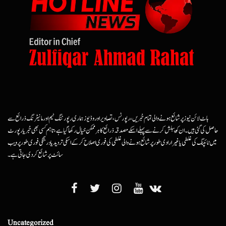
ہاٹ لائن نیوز پر شائع ہونے والی تمام خبریں، رپورٹس، تصاویر اور وڈیوز ہماری رپورٹنگ ٹیم اور مانیٹرنگ ذرائع سے
حاصل کی گئی ہیں۔ ان کو پبلش کرنے سے پہلے اسکے مصدقہ ذرائع کا ہرممکن خیال رکھا گیا ہے، تاہم کسی بھی خبر یا رپورٹ
میں ٹائپنگ کی غلطی یا غیرارادی طور پر شائع ہونے والی غلطی کی فوری اصلاح کرکے اسکی تردید یا درستگی فوری طور پر ویب
سائٹ پر شائع کردی جاتی ہے۔
Uncategorized