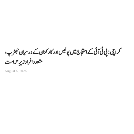
کراچی: پی ٹی آئی کے احتجاج میں پولیس اور کارکنان کے درمیان جھڑپ،
متعدد افراد زیرِ حراست
August 6, 2026