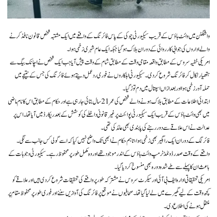
واشنگٹن میں وائٹ ہاؤس کے قریب سیکیورٹی چوکی کے پاس فائرنگ کے واقعے میں ایک مشتبہ شخص قانون نافذ کرنے
والے اداروں کی جوابی کارروائی کے دوران ہلاک ہو گیا جبکہ ایک عام شہری زخمی ہوا۔
امریکی خفیہ سروس کے مطابق واقعہ مقامی وقت کے مطابق شام کے وقت پیش آیا جب ایک شخص نے اچانک بیگ سے
ہتھیار نکال کر فائرنگ شروع کر دی۔ سیکیورٹی اہلکاروں نے فوری ردعمل دیتے ہوئے فائرنگ کی جس کے نتیجے میں
حملہ آور زخمی ہوا اور بعد ازاں اسپتال میں دم توڑ گیا۔
ابتدائی اطلاعات کے مطابق ہلاک ہونے والے شخص کی عمر 21 سال بتائی جا رہی ہے اور حکام کے مطابق اس کا نام ماضی
میں بھی وائٹ ہاؤس کے قریب ایک سیکیورٹی پوائنٹ پر غیر قانونی داخلے کی کوشش کے بعد ریکارڈ میں آیا تھا۔ اس پر
عدالت نے اس علاقے سے دور رہنے کی پابندی بھی عائد کی تھی۔
فائرنگ کے دوران ایک راہگیر بھی زخمی ہوا، تاہم حکام نے ابھی تک واضح نہیں کیا کہ اسے گولی کس جانب سے لگی۔
واقعے کے وقت صدر ڈونلڈ ٹرمپ وائٹ ہاؤس کے اندر موجود تھے اور وہ مکمل طور پر محفوظ رہے۔ سیکیورٹی وجوہات کے
باعث ان کا پہلے سے طے شدہ دورہ بھی منسوخ کر دیا گیا۔
امریکی تحقیقاتی ادارہ ایف بی آئی اور سیکرٹ سروس نے مشترکہ طور پر واقعے کی تحقیقات شروع کر دی ہیں اور علاقے کو
کچھ وقت کے لیے گھیرے میں لے لیا گیا تھا۔ صحافیوں نے موقع پر فائرنگ کی آوازیں سننے اور فوری طور پر محفوظ مقام پر
منتقل ہونے کی اطلاع دی۔