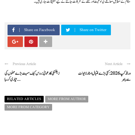
حکام کے مطابق معاملے کی نوعیت اور حملے کے محرکات جاننے کے لیے تحقیقات جاری ہیں۔
Share on Facebook
Share on Twitter
Previous Article
Next Article
ورلڈ کپ 2026: کئی بڑے فٹبال اسٹارز ایونٹ
زیلنسکی کا دعویٰ: روس کیف سمیت بڑے حملوں کی
سے باہر
تیاری کر رہا ...
RELATED ARTICLES
MORE FROM AUTHOR
MORE FROM CATEGORY