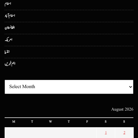
اسلام
اسلام آباد
افغانستان
امریکہ
انڈیا
اہم خبریں
August 2026
M
T
W
T
F
S
S
1
2