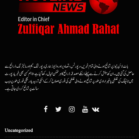
ہاٹ لائن نیوز پر شائع ہونے والی تمام خبریں، رپورٹس، تصاویر اور وڈیوز ہماری رپورٹنگ ٹیم اور مانیٹرنگ ذرائع سے
حاصل کی گئی ہیں۔ ان کو پبلش کرنے سے پہلے اسکے مصدقہ ذرائع کا ہرممکن خیال رکھا گیا ہے، تاہم کسی بھی خبر یا رپورٹ
میں ٹائپنگ کی غلطی یا غیرارادی طور پر شائع ہونے والی غلطی کی فوری اصلاح کرکے اسکی تردید یا درستگی فوری طور پر ویب
سائٹ پر شائع کردی جاتی ہے۔
Uncategorized