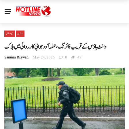
تازہ ترین
بین الا قوامی
وائٹ ہاؤس کے قریب فائرنگ، حملہ آور جوابی کارروائی میں ہلاک
Samina Rizwan
May 24, 2026
0
49