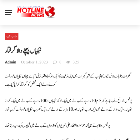
دلچسپ و عجیب
نیکیاں بیچنےوالاگرفتار
Admin
October 1, 2023
0
325
گجرات: (ہاٹ لائن نیوز) پنجاب کے شہر گجرات میں اپنی نوعیت کا ایک انوکھا واقعہ پیش آیا ہے جہاں نیکیاں فروخت
کرنے والے ایک شخص کو گرفتار کر لیا گیا ہے۔
پولیس ذرائع نے بتایا ہے کہ ملزم 10 روپے کے بدلے میں ایک لاکھ نیکیاں، 100 روپے کے بدلے میں ایک کروڑ
نیکیاں، ایک ہزار کے بدلے میں ایک ارب نیکیاں اور 10 ہزار کے بدلے میں ایک کھرب نیکیاں فروخت کر رہا تھا۔
پولیس حکام نے بتایا کہ ملزم ذوالفقار علی شہریوں کو پیسوں کے بدلے میں نیکیوں کی رسید دیتا تھا۔