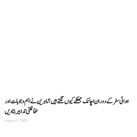
ہوائی سفر کے دوران اچانک جھٹکے کیوں لگتے ہیں؟ ماہرین نے اہم وجوہات اور
حفاظتی تدابیر بتا دیں
August 5, 2026