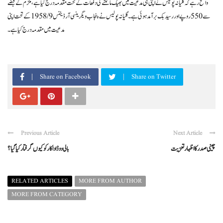
واضح رہے کہ گلیانہ پولیس نے اپنی ہی مدعیت میں بھیک مانگنے کی دفعات کے تحت مقدمہ درج کیا ہے، ملزم کے قبضے
سے 550 روپے اور رسید بک برآمد ہوئی ہے۔گلیانہ پولیس نے پنجاب ویگرینسی آرڈیننس 1958/9 کے تحت اپنی
مدعیت میں مقدمہ درج کیا ہے۔
Share on Facebook
Share on Twitter
Previous Article
Next Article
چینی صدرکااظہارتعزیت
بالی ووڈ اداکارکوکیوں گرفتارکیاگیا ؟
RELATED ARTICLES
MORE FROM AUTHOR
MORE FROM CATEGORY