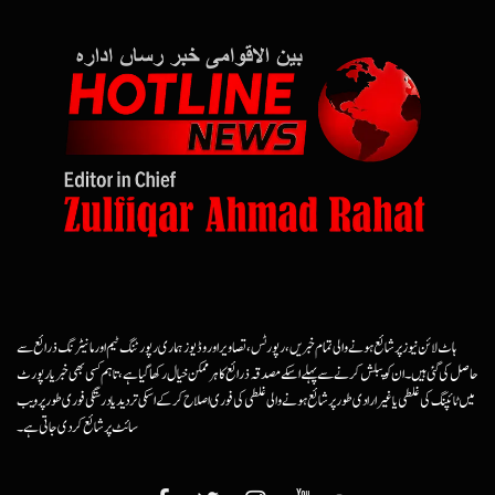
ہاٹ لائن نیوز پر شائع ہونے والی تمام خبریں، رپورٹس، تصاویر اور وڈیوز ہماری رپورٹنگ ٹیم اور مانیٹرنگ ذرائع سے
حاصل کی گئی ہیں۔ ان کو پبلش کرنے سے پہلے اسکے مصدقہ ذرائع کا ہرممکن خیال رکھا گیا ہے، تاہم کسی بھی خبر یا رپورٹ
میں ٹائپنگ کی غلطی یا غیرارادی طور پر شائع ہونے والی غلطی کی فوری اصلاح کرکے اسکی تردید یا درستگی فوری طور پر ویب
سائٹ پر شائع کردی جاتی ہے۔