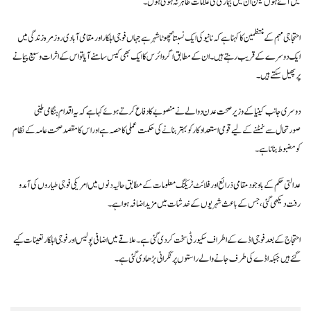
میں آئے ہوں لیکن ان میں بیماری کی علامات ظاہر نہ ہوئی ہوں۔
احتجاجی مہم کے منتظمین کا کہنا ہے کہ نانیوکی ایک نسبتاً چھوٹا شہر ہے جہاں فوجی اہلکار اور مقامی آبادی روزمرہ زندگی میں
ایک دوسرے کے قریب رہتے ہیں۔ ان کے مطابق اگر وائرس کا ایک بھی کیس سامنے آیا تو اس کے اثرات وسیع پیمانے
پر پھیل سکتے ہیں۔
دوسری جانب کینیا کے وزیر صحت عدن دوالے نے منصوبے کا دفاع کرتے ہوئے کہا ہے کہ یہ اقدام ہنگامی طبی
صورتحال سے نمٹنے کے لیے قومی استعداد کار کو بہتر بنانے کی حکمت عملی کا حصہ ہے اور اس کا مقصد صحت عامہ کے نظام
کو مضبوط بنانا ہے۔
عدالتی حکم کے باوجود مقامی ذرائع اور فلائٹ ٹریکنگ معلومات کے مطابق حالیہ دنوں میں امریکی فوجی طیاروں کی آمد و
رفت دیکھی گئی، جس کے باعث شہریوں کے خدشات میں مزید اضافہ ہوا ہے۔
احتجاج کے بعد فوجی اڈے کے اطراف سکیورٹی سخت کر دی گئی ہے۔ علاقے میں اضافی پولیس اور فوجی اہلکار تعینات کیے
گئے ہیں جبکہ اڈے کی طرف جانے والے راستوں پر نگرانی بڑھا دی گئی ہے۔