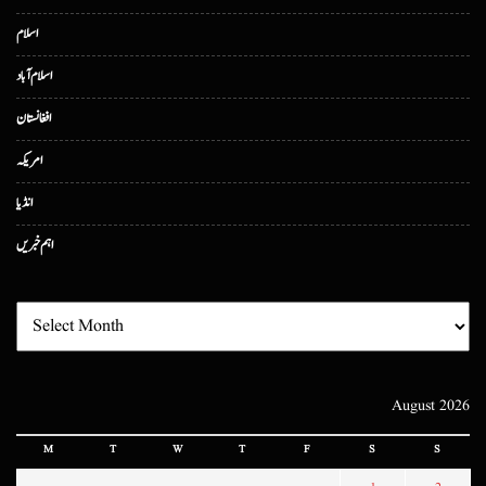
اسلام
اسلام آباد
افغانستان
امریکہ
انڈیا
اہم خبریں
August 2026
M
T
W
T
F
S
S