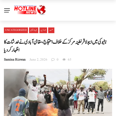
صحت
تازہ ترین
بین الا قوامی
UNCATEGORIZED
نانیوکی میں ایبولا قرنطینہ مرکز کے خلاف احتجاج، مقامی آبادی نے خدشات کا
اظہار کر دیا
Samina Rizwan
June 2, 2026
0
65