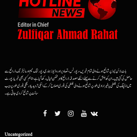
ہاٹ لائن نیوز پر شائع ہونے والی تمام خبریں، رپورٹس، تصاویر اور وڈیوز ہماری رپورٹنگ ٹیم اور مانیٹرنگ ذرائع سے
حاصل کی گئی ہیں۔ ان کو پبلش کرنے سے پہلے اسکے مصدقہ ذرائع کا ہرممکن خیال رکھا گیا ہے، تاہم کسی بھی خبر یا رپورٹ
میں ٹائپنگ کی غلطی یا غیرارادی طور پر شائع ہونے والی غلطی کی فوری اصلاح کرکے اسکی تردید یا درستگی فوری طور پر ویب
سائٹ پر شائع کردی جاتی ہے۔
Uncategorized