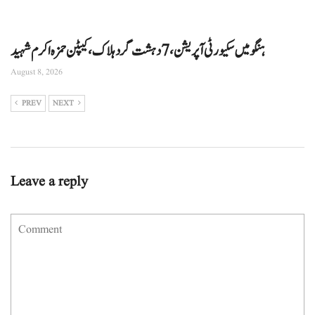
ہنگو میں سکیورٹی آپریشن، 7 دہشت گرد ہلاک، کیپٹن حمزہ اکرم شہید
August 8, 2026
PREV
NEXT
Leave a reply