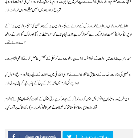
تحقیقات سے معلوم ہوا کہ اماراتی جوڑے نے اپنے گھر میں پرائیویٹ گودام بنا کر اشیائے خوردونوش کی فروخت کا کاروبار
شروع کیا اور بعد میں انہیں مہنگے داموں فروخت کیا۔
اشیائے خوردونوش اور اشیائے خوردونوش کے حوالے سے ایکسپائری ڈیٹ کے بعد جعلی نئی ’’ایکسپائری ڈیٹ‘‘ کے
مہریں لگا کر انسانی صحت اور زندگیوں سے کھلواڑ کر رہے ہیں۔ کہا جاتا ہے کہ اس سلسلے میں کئی اور لوگ بھی ان کے ساتھ
جڑے ہوئے تھے۔
متحدہ عرب امارات میں دولت کے خواہشمند جوڑے پر رشوت دے کر بجلی کے کنکشن حاصل کرنے کا بھی الزام ہے۔
ابوظہبی کی وزارت انصاف کے مطابق طاقتور جوڑے نے عوامی اتھارٹی میں مداخلت کے لیے اپنا اثرورسوخ استعمال کیا
اور اپنے نجی فارم میں بغیر میٹر کے پانی کے پائپ بچھا کر پانی چوری کیا۔
اسی طرح، مدعا علیہان پر الیکٹریکل پینل کو اوور لوڈ کرکے چھ املاک پر برقی پینل کے آلات کو نقصان پہنچانے کا الزام
تھا۔ علاوہ ازیں حکام کا کہنا تھا کہ ملزمان نے غیر قانونی طور پر سرکاری املاک پر قبضہ کیا ۔
Share on Facebook
Share on Twitter