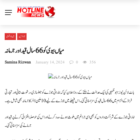
تازہ ترین
بین الا قوامی
میاں بیوی کو 66 سال قیداورجرمانہ
Samina Rizwan
January 14, 2024
0
356
ہاٹ لائن نیوز : ابوظہبی کی ایک عدالت نے ہفتے کے روز اعلان کیا کہ اماراتی جوڑے کو جعلسازی، رشوت ستانی اور تجارتی
فراڈ کے الزام میں 66 سال قید کی سزا سنائی گئی۔ اس فیصلے میں جوڑے کے لیے 10 ملین ڈالر کا جرمانہ بھی شامل ہے۔
اماراتی جوڑے کے شراکت داروں کو بھی اسی جرائم میں ملوث ہونے، مدد کرنے اور اس کی حوصلہ افزائی کرنے پر قید اور
جرمانے کی سزا سنائی گئی۔