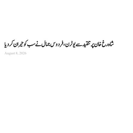
شاہ رخ خان پر تنقید سے یوٹرن، فردوس جمال نے سب کو حیران کردیا
August 8, 2026