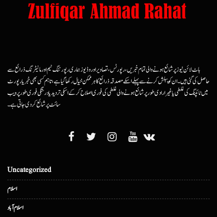
ہاٹ لائن نیوز پر شائع ہونے والی تمام خبریں، رپورٹس، تصاویر اور وڈیوز ہماری رپورٹنگ ٹیم اور مانیٹرنگ ذرائع سے
حاصل کی گئی ہیں۔ ان کو پبلش کرنے سے پہلے اسکے مصدقہ ذرائع کا ہرممکن خیال رکھا گیا ہے، تاہم کسی بھی خبر یا رپورٹ
میں ٹائپنگ کی غلطی یا غیرارادی طور پر شائع ہونے والی غلطی کی فوری اصلاح کرکے اسکی تردید یا درستگی فوری طور پر ویب
سائٹ پر شائع کردی جاتی ہے۔
Uncategorized
اسلام
اسلام آباد