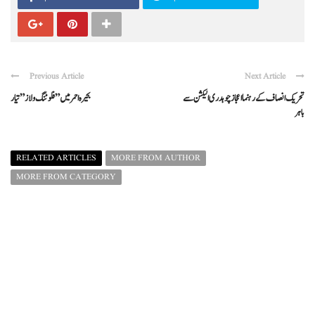
Previous Article
Next Article
تحریک انصاف کے رہنما اعجاز چوہدری الیکشن سے
بحیرہ احمر میں ” فلوٹنگ ولاز” تیار
باہر
RELATED ARTICLES
MORE FROM AUTHOR
MORE FROM CATEGORY