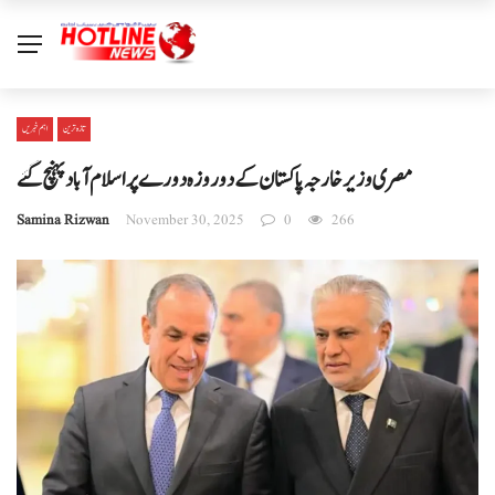
تازہ ترین
اہم خبریں
مصری وزیر خارجہ پاکستان کے دو روزہ دورے پر اسلام آباد پہنچ گئے
Samina Rizwan
November 30, 2025
0
266