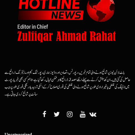
ہاٹ لائن نیوز پر شائع ہونے والی تمام خبریں، رپورٹس، تصاویر اور وڈیوز ہماری رپورٹنگ ٹیم اور مانیٹرنگ ذرائع سے
حاصل کی گئی ہیں۔ ان کو پبلش کرنے سے پہلے اسکے مصدقہ ذرائع کا ہرممکن خیال رکھا گیا ہے، تاہم کسی بھی خبر یا رپورٹ
میں ٹائپنگ کی غلطی یا غیرارادی طور پر شائع ہونے والی غلطی کی فوری اصلاح کرکے اسکی تردید یا درستگی فوری طور پر ویب
سائٹ پر شائع کردی جاتی ہے۔