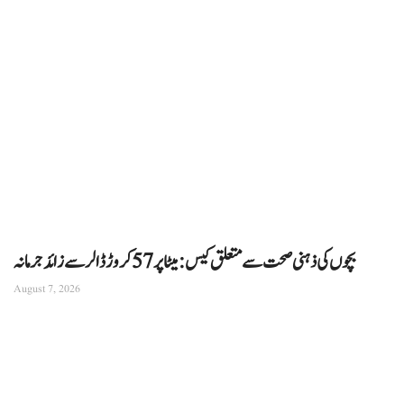
بچوں کی ذہنی صحت سے متعلق کیس: میٹا پر 57 کروڑ ڈالر سے زائد جرمانہ
August 7, 2026