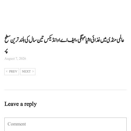
عالمی منڈی میں غذائی اشیا مہنگی، ایف اے او انڈیکس تین سال کی بلند ترین سطح
پر
August 7, 2026
PREV
NEXT
Leave a reply