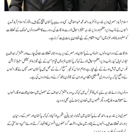
اسلام آباد: مصری وزیر خارجہ ڈاکٹر بدر احمد محمد عبد العاطی رسمی دورے پر پاکستان پہنچ گئے ہیں۔ اتوار کو اسلام آباد آمد پر
انہوں نے نائب وزیر اعظم اور وزیر خارجہ سینیٹر اسحاق ڈار سے ملاقات کی۔ دورے کا مقصد دونوں ممالک کے تعلقات
کو مضبوط بنانا اور غزہ میں امن و استحکام کے لیے تعاون پر بات چیت کرنا ہے۔
ملاقات کے دوران دونوں رہنماؤں نے پاکستان اور مصر کے دیرینہ دوستانہ تعلقات، بھائی چارے اور مشترکہ اہداف پر
تبادلہ خیال کیا۔ نائب وزیر اعظم اسحاق ڈار نے کہا کہ پاکستان غزہ میں قیام امن کے لیے مجوزہ انٹرنیشنل سٹیبلائزیشن
فورس میں شامل ہونے کے لیے تیار ہے، تاہم حماس کو غیر مسلح کرنے کے عمل میں پاکستان حصہ نہیں لے گا۔ انہوں
نے واضح کیا کہ یہ ذمہ داری فلسطینی انتظامیہ اور ان کے قانون نافذ کرنے والے اداروں کی ہے۔
دونوں وزرائے خارجہ نے پریس کانفرنس میں کہا کہ یہ دورہ مشترکہ اہداف کے حصول میں معاون ثابت ہوگا۔ انہوں
نے معیشت، دفاع اور دیگر شعبوں میں تعاون بڑھانے پر بھی زور دیا۔
مصری وزیر خارجہ بدر احمد محمد نے پاکستان میں شاندار میزبانی پر شکریہ ادا کیا اور کہا کہ پاکستان اور مصر کے درمیان
برادرانہ تعلقات ہیں۔ انہوں نے پشاور میں حالیہ دہشت گرد حملوں پر افسوس کا اظہار کرتے ہوئے امن و سلامتی کے
لیے تعاون کی ضرورت پر زور دیا۔