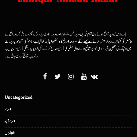
ہاٹ لائن نیوز پر شائع ہونے والی تمام خبریں، رپورٹس، تصاویر اور وڈیوز ہماری رپورٹنگ ٹیم اور مانیٹرنگ ذرائع سے
حاصل کی گئی ہیں۔ ان کو پبلش کرنے سے پہلے اسکے مصدقہ ذرائع کا ہرممکن خیال رکھا گیا ہے، تاہم کسی بھی خبر یا رپورٹ
میں ٹائپنگ کی غلطی یا غیرارادی طور پر شائع ہونے والی غلطی کی فوری اصلاح کرکے اسکی تردید یا درستگی فوری طور پر ویب
سائٹ پر شائع کردی جاتی ہے۔
Uncategorized
اسلام
اسلام آباد
افغانستان