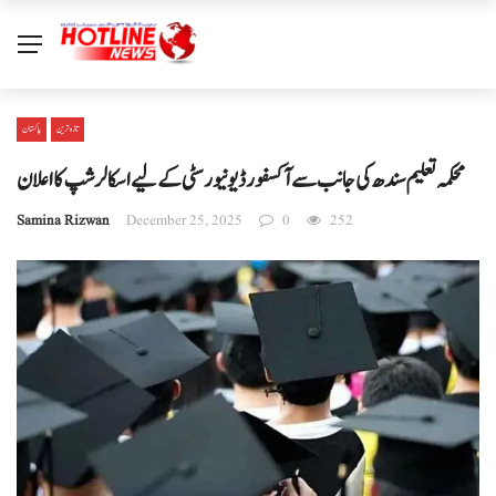
تازہ ترین
پاکستان
محکمہ تعلیم سندھ کی جانب سے آکسفورڈ یونیورسٹی کے لیے اسکالرشپ کا اعلان
Samina Rizwan
December 25, 2025
0
252