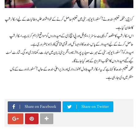
کراچی: محکمہ تعلیم سندھ نے آکسفورڈ یونیورسٹی میں تعلیم حاصل کرنے کے خواہشمند طلبہ و طالبات کے لیے اسکالرشپ
کا اعلان کیا ہے۔
اس اسکالرشپ کا مقصد گریجویٹ، ماسٹرز، ایم فل اور پی ایچ ڈی کے امیدواروں کو مواقع فراہم کرنا ہے۔ اسکالرشپ
حاصل کرنے کے لیے امیدوار کے پاس سندھ کا ڈومیسائل اور قومی شناختی کارڈ ہونا ضروری ہے۔
امیدوار کو آکسفورڈ یونیورسٹی کے میرٹ معیار پر پورا اترنا اور انگریزی زبان میں مہارت رکھنا لازمی ہوگی۔ شارٹ لسٹ
کیے گئے امیدواروں کا انتخاب انٹرویو کے بعد کیا جائے گا۔
محکمہ تعلیم سندھ کا کہنا ہے کہ یہ اسکالرشپ بلاول بھٹو زرداری اور وزیراعلیٰ سندھ کے حالیہ آکسفورڈ دورے کے پس
منظر میں دی جا رہی ہے۔
Share on Facebook
Share on Twitter