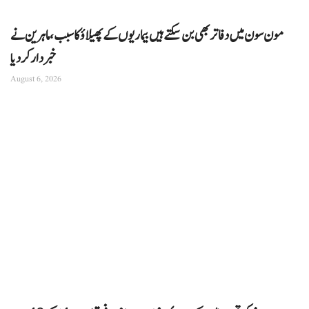
مون سون میں دفاتر بھی بن سکتے ہیں بیماریوں کے پھیلاؤ کا سبب، ماہرین نے
خبردار کر دیا
August 6, 2026