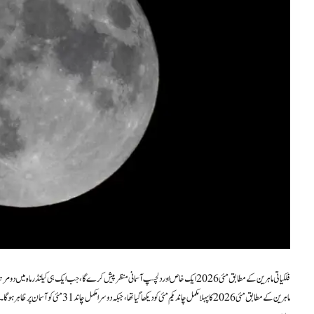
فلکیاتی ماہرین کے مطابق مئی 2026 ایک خاص اور دلچسپ آسمانی منظر پیش کرے گا، جب ایک ہی کیلنڈر ماہ میں دو مرتبہ مکمل چاند نمودار ہونے کی توقع ہے۔ اس دوسرے مکمل چاند کوعام طور پر بلو مون کہا جاتا ہے۔
ماہرین کے مطابق مئی 2026 کا پہلا مکمل چاند ی