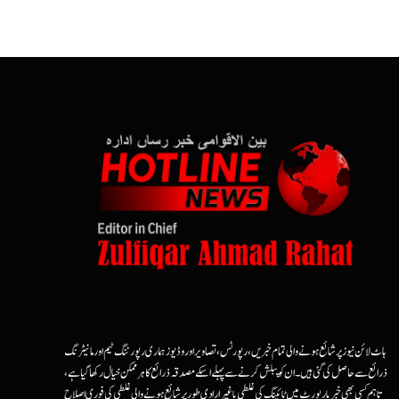
ہاٹ لائن نیوز پر شائع ہونے والی تمام خبریں، رپورٹس، تصاویر اور وڈیوز ہماری رپورٹنگ ٹیم اور مانیٹرنگ
ذرائع سے حاصل کی گئی ہیں۔ ان کو پبلش کرنے سے پہلے اسکے مصدقہ ذرائع کا ہرممکن خیال رکھا گیا ہے،
تاہم کسی بھی خبر یا رپورٹ میں ٹائپنگ کی غلطی یا غیرارادی طور پر شائع ہونے والی غلطی کی فوری اصلاح