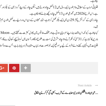
جاتا ہے۔
فلکیاتی حساب کے مطابق عام طور پر ایک سال میں 12 مکمل چاند ہوتے ہیں، لیکن چان
ہے۔ اس طرح 2026 میں مجموعی طور پر 13 مکمل چاند دیکھے جانے کا امکان ہے۔
چاند زمین کے گرد تقریباً 29.5 دن میں ایک چکر مکمل کرتا ہے، جبکہ مہینوں کے دن اس دورانیے س
ہیں۔
مئی کے پہلے مکمل چاند کو روایتی طور پر Flower Moon کہا جاتا ہے، کیونکہ اس وقت بہار اپنے عروج پر ہوتی ہے اور مختلف علاقوں میں پھول کثرت سے کھلتے ہیں۔
ماہرین کا کہنا ہے کہ 31 مئی کو نظر آنے والا چاند مشرق کی سمت سے طلوع ہوگا اور آسمان میں نسبتاً نیچے دکھائی دے گا، جس کے باعث یہ منظر صاف موسم میں کھلی جگہ سے بہترطور پردیکھا جا سکےگا۔
فلکیات میں دلچسپی رکھنے والے افراد کے لیے یہ موقع ایک خوبصورت اور نایاب مشاہدہ قرار دیا جا رہا ہے، جس سے وہ آسما
Next Article
تہران اور واشنگٹن جوہری معاہدے کے قریب، کشیدگی کم کرنے پر اتفاق ...