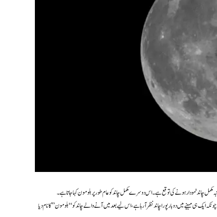
کم مئی کو دیکھا گیا تھا، جبکہ دوسرا مکمل چاند 31 مئی کو آسمان پر ظاہر ہوگا۔ چونکہ ایک ہی مہینے میں دو بار پورا چاند نظر آ رہا ہے، اس لیے بعد میں آنے والے چاند کو “بلو مون” کا نام دیا