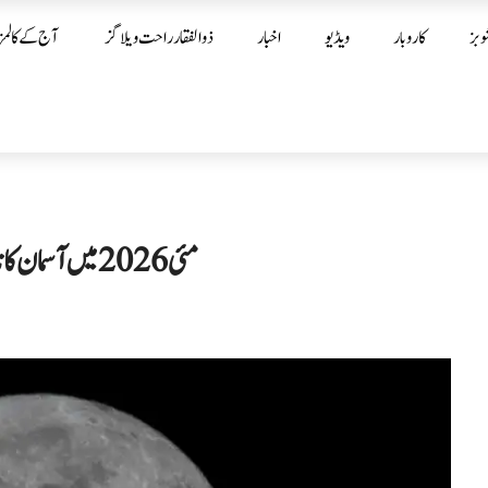
وبز
کاروبار
ویڈیو
اخبار
ذوالفقار راحت ویلاگز
آج کے کالمز
مئی 2026 میں آسمان کا نایاب منظر: ایک ماہ میں دو مکمل چاند نظر آنے کا امکان