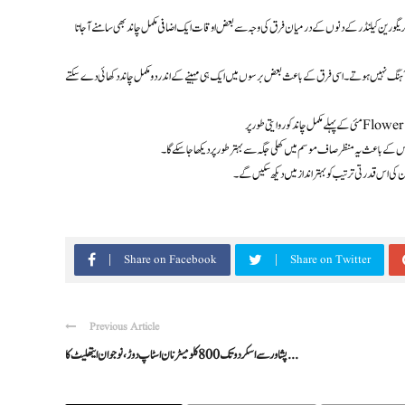
د کے اپنے گرد زمین کے چکر اور گریگورین کیلنڈر کے دنوں کے درمیان فرق کی وجہ سے بعض اوقات ایک اضافی مکمل چاند بھی سامنے آ جاتا
ے مکمل طور پر ہم آہنگ نہیں ہوتے۔ اسی فرق کے باعث بعض برسوں میں ایک ہی مہینے کے اندر دو مکمل چاند دکھائی دے سکتے
ن کی اس قدرتی ترتیب کو بہتر انداز میں دیکھ سکیں گے۔
Share on Facebook
Share on Twitter
Previous Article
پشاور سے اسکردو تک 800 کلومیٹر نان اسٹاپ دوڑ، نوجوان ایتھلیٹ کا ...