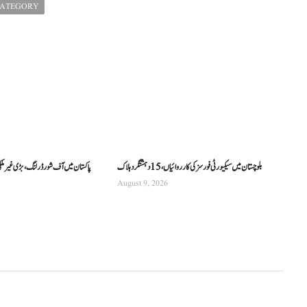
CATEGORY
بلوچستان میں سیکیورٹی فورسز کی کارروائیاں، 15 دہشتگرد ہلاک
پاکستان میں آف شور ڈرلنگ، بڑی غیر ملکی
August 9, 2026