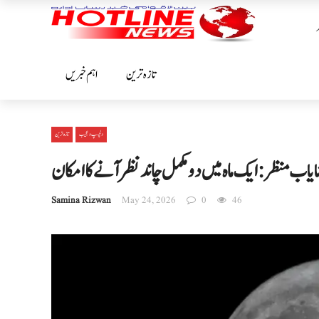
تازہ ترین
اہم خبریں
دلچسپ و عجیب
تازہ ترین
Samina Rizwan
May 24, 2026
0
46