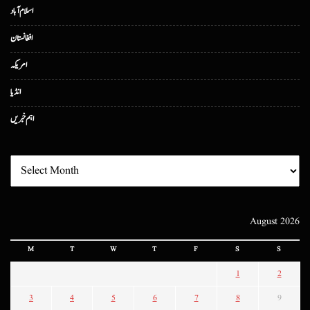
اسلام آباد
افغانستان
امریکہ
انڈیا
اہم خبریں
August 2026
M
T
W
T
F
S
S
1
2
3
4
5
6
7
8
9