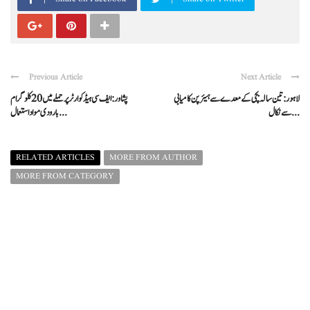
Previous Article
Next Article
لاہور: تین سالہ بچی کے معدے سے ہیئر پن کامیابی
پشاور: ایف سی ہیڈکوارٹر پر حملے میں 20 کلوگرام
سے نکال ...
بارودی مواد استعمال ...
RELATED ARTICLES
MORE FROM AUTHOR
MORE FROM CATEGORY