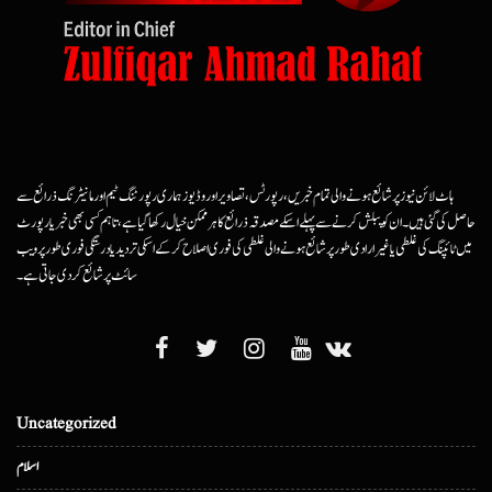
ہاٹ لائن نیوز پر شائع ہونے والی تمام خبریں، رپورٹس، تصاویر اور وڈیوز ہماری رپورٹنگ ٹیم اور مانیٹرنگ ذرائع سے
حاصل کی گئی ہیں۔ ان کو پبلش کرنے سے پہلے اسکے مصدقہ ذرائع کا ہرممکن خیال رکھا گیا ہے، تاہم کسی بھی خبر یا رپورٹ
میں ٹائپنگ کی غلطی یا غیرارادی طور پر شائع ہونے والی غلطی کی فوری اصلاح کرکے اسکی تردید یا درستگی فوری طور پر ویب
سائٹ پر شائع کردی جاتی ہے۔
Uncategorized
اسلام