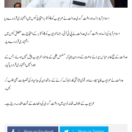
اسلام آباد: انسداد دہشت گردی عدالت نے عمر ایوب کو 4 اکتوبر احتجاج کیس میں اشتہاری قرار دے دیا
اسلام آباد کی انسداد دہشت گردی عدالت نے پی ٹی آئی رہنما عمر ایوب کو 4 اکتوبر کے احتجاج سے متعلق کیس میں
اشتہاری قرار دے دیا۔
عدالت کے جج طاہر عباس سپرا نے سماعت کے دوران بتایا کہ مسلسل طلبی کے باوجود عمر ایوب پیش نہیں ہوئے، جس کے
بعد انہیں اشتہاری قرار دیا گیا۔
عدالت نے عمر ایوب کا پاسپورٹ اور قومی شناختی کارڈ بلاک کرنے کے ساتھ ان کی جائیداد کی تفصیلات بھی طلب کر
لیں۔
عمر ایوب کے خلاف تھانہ نون میں دہشت گردی کی دفعات کے تحت مقدمہ درج ہے۔
Share on Facebook
Share on Twitter