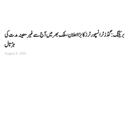
بریکنگ: گڈز ٹرانسپورٹرز کا بڑا اعلان، ملک بھر میں آج سے غیرمعینہ مدت کی
ہڑتال
August 8, 2026